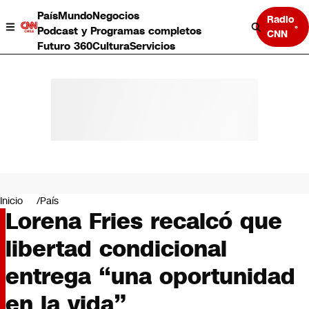
País
Mundo
Negocios
Radio
Podcast y Programas completos
CNN
Futuro 360
Cultura
Servicios
País
Mundo
Negocios
Inicio
País
Lorena Fries recalcó que
Deportes
Programas completos
libertad condicional
Cultura
Servicios
entrega “una oportunidad
Bits
CNN Data
en la vida”
CNN tiempo