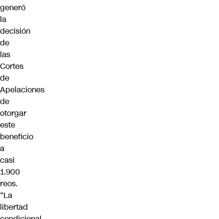
generó
la
decisión
de
las
Cortes
de
Apelaciones
de
otorgar
este
beneficio
a
casi
1.900
reos.
“La
libertad
condicional