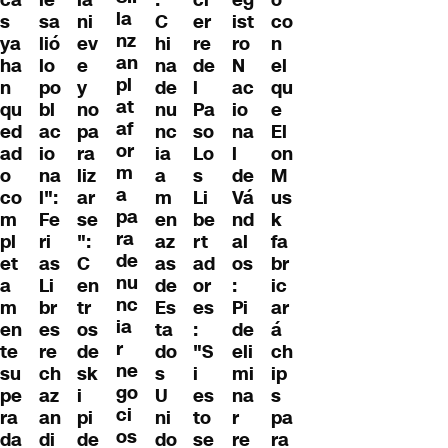
la
s
sa
ni
C
er
ist
co
nz
ya
lió
ev
hi
re
ro
n
an
ha
lo
e
na
de
N
el
pl
n
po
y
de
l
ac
qu
at
qu
bl
no
nu
Pa
io
e
af
ed
ac
pa
nc
so
na
El
or
ad
io
ra
ia
Lo
l
on
m
o
na
liz
a
s
de
M
a
co
l":
ar
m
Li
Vá
us
pa
m
Fe
se
en
be
nd
k
ra
pl
ri
":
az
rt
al
fa
de
et
as
C
as
ad
os
br
nu
a
Li
en
de
or
:
ic
nc
m
br
tr
Es
es
Pi
ar
ia
en
es
os
ta
:
de
á
r
te
re
de
do
"S
eli
ch
ne
su
ch
sk
s
i
mi
ip
go
pe
az
i
U
es
na
s
ci
ra
an
pi
ni
to
r
pa
os
da
di
de
do
se
re
ra