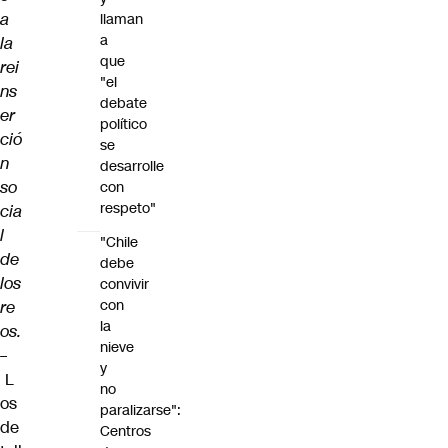
a
llaman
a
la
que
rei
"el
ns
debate
er
político
ció
se
n
desarrolle
so
con
respeto"
cia
l
"Chile
de
debe
los
convivir
con
re
la
os.
nieve
–
y
L
no
os
paralizarse":
de
Centros