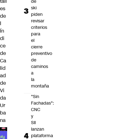
tall
de
ski
es
piden
de
revisar
l
criterios
Ín
para
di
el
ce
cierre
de
preventivo
de
Ca
caminos
lid
a
ad
la
de
montaña
Vi
"Sin
da
Fachadas":
Ur
CNC
ba
y
na
SII
lanzan
plataforma