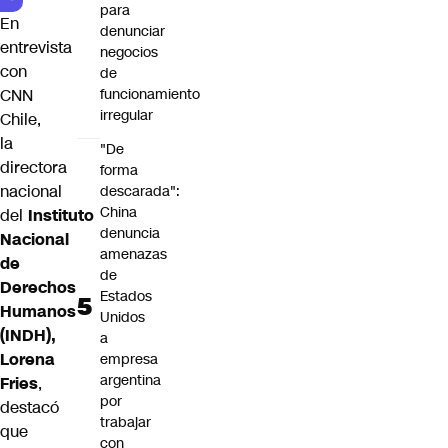
para
En
denunciar
entrevista
negocios
con
de
funcionamiento
CNN
irregular
Chile,
la
"De
directora
forma
nacional
descarada":
China
del
Instituto
denuncia
Nacional
amenazas
de
de
Derechos
Estados
Humanos
Unidos
(INDH),
a
Lorena
empresa
argentina
Fries
,
por
destacó
trabajar
que
con