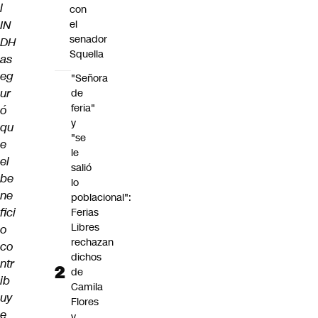
l
con
IN
el
senador
DH
Squella
as
eg
"Señora
ur
de
feria"
ó
y
qu
"se
e
le
el
salió
be
lo
ne
poblacional":
fici
Ferias
Libres
o
rechazan
co
dichos
ntr
de
ib
Camila
uy
Flores
e
y