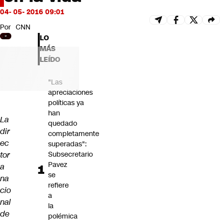
Futuro 360
04- 05- 2016 09:01
Opinión
Por
CNN
LO
MÁS
LEÍDO
"Las
apreciaciones
políticas ya
han
La
quedado
dir
completamente
ec
superadas":
tor
Subsecretario
Pavez
a
se
na
refiere
cio
a
nal
la
de
polémica