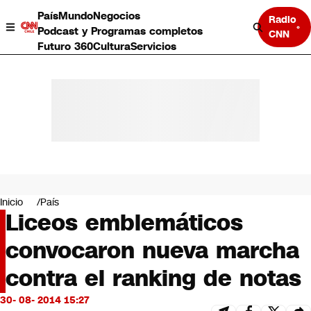
País
Mundo
Negocios
Radio
Podcast y Programas completos
CNN
Futuro 360
Cultura
Servicios
País
Mundo
Negocios
Inicio
País
Liceos emblemáticos
Deportes
Programas completos
convocaron nueva marcha
Cultura
Servicios
contra el ranking de notas
Bits
CNN Data
30- 08- 2014 15:27
CNN tiempo