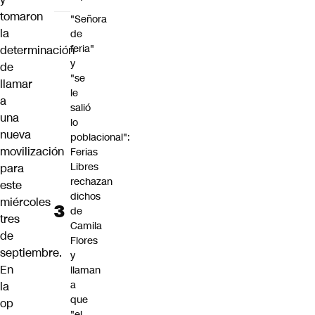
tomaron
"Señora
la
de
feria"
determinación
y
de
"se
llamar
le
a
salió
una
lo
nueva
poblacional":
movilización
Ferias
Libres
para
rechazan
este
dichos
miércoles
de
tres
Camila
de
Flores
septiembre.
y
En
llaman
a
la
que
op
"el