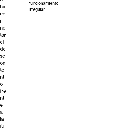
funcionamiento
ha
irregular
ce
r
no
tar
el
de
sc
on
te
nt
o
fre
nt
e
a
la
fu