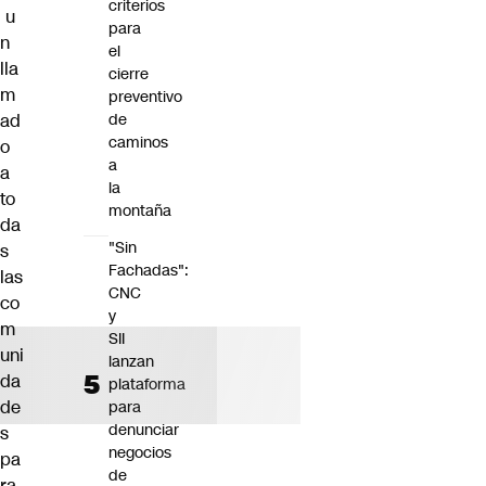
criterios
u
para
n
el
lla
cierre
m
preventivo
de
ad
caminos
o
a
a
la
to
montaña
da
"Sin
s
Fachadas":
las
CNC
co
y
m
SII
uni
lanzan
da
plataforma
de
para
denunciar
s
negocios
pa
de
ra