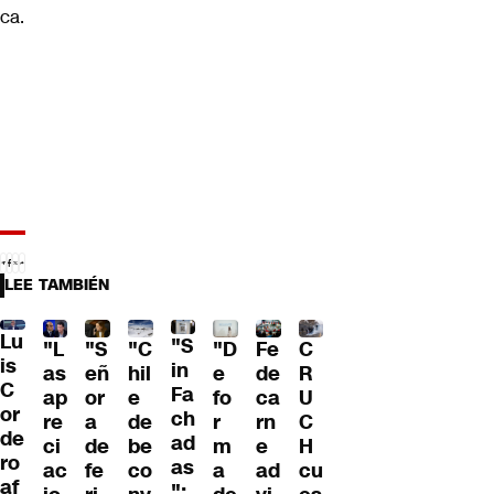
ca.
LEE TAMBIÉN
Lu
"S
"L
"S
"C
"D
Fe
C
is
in
as
eñ
hil
e
de
R
C
Fa
ap
or
e
fo
ca
U
or
ch
re
a
de
r
rn
C
de
ad
ci
de
be
m
e
H
ro
as
ac
fe
co
a
ad
cu
af
":