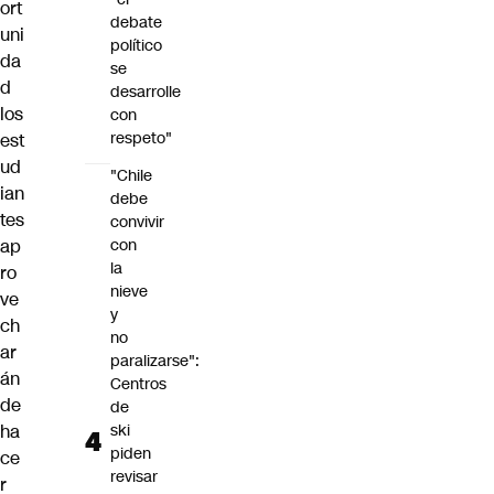
ort
debate
uni
político
da
se
d
desarrolle
los
con
respeto"
est
ud
"Chile
ian
debe
tes
convivir
con
ap
la
ro
nieve
ve
y
ch
no
ar
paralizarse":
án
Centros
de
de
ski
ha
piden
ce
revisar
r