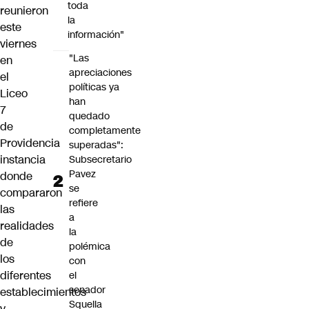
toda
reunieron
la
este
información"
viernes
"Las
en
apreciaciones
el
políticas ya
Liceo
han
7
quedado
de
completamente
Providencia
superadas":
instancia
Subsecretario
Pavez
donde
se
compararon
refiere
las
a
realidades
la
de
polémica
los
con
diferentes
el
senador
establecimientos
Squella
y