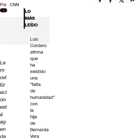
Por
CNN
Futuro 360
LO
Opinión
MÁS
LEÍDO
Luis
Cordero
afirma
que
La
ha
m
existido
ovi
una
liz
"falta
de
aci
humanidad"
ón
con
est
la
á
hija
ag
de
en
Bernarda
da
Vera