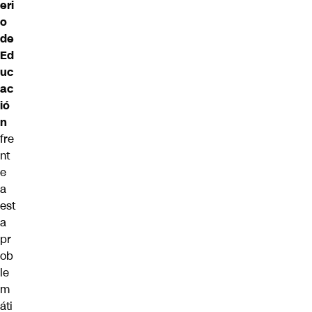
eri
o
de
Ed
uc
ac
ió
n
fre
nt
e
a
est
a
pr
ob
le
m
áti