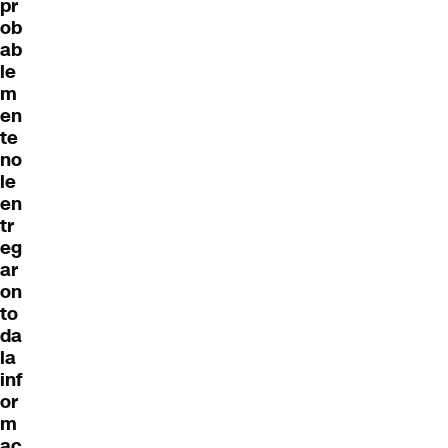
pr
ob
ab
le
m
en
te
no
le
en
tr
eg
ar
on
to
da
la
inf
or
m
ac