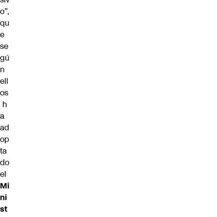
o”,
qu
e
se
gú
n
ell
os
h
a
ad
op
ta
do
el
Mi
ni
st