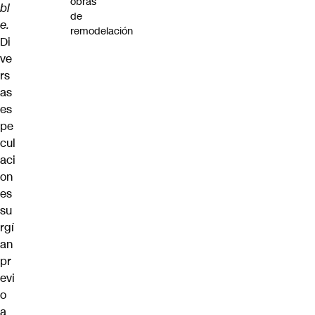
obras
bl
de
e.
remodelación
Di
ve
rs
as
es
pe
cul
aci
on
es
su
rgí
an
pr
evi
o
a