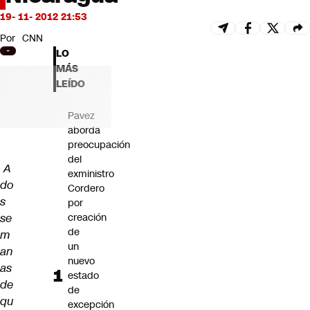
Futuro 360
19- 11- 2012 21:53
Opinión
Por
CNN
LO
MÁS
LEÍDO
Pavez
aborda
preocupación
del
A
exministro
do
Cordero
s
por
se
creación
de
m
un
an
nuevo
as
estado
de
de
qu
excepción