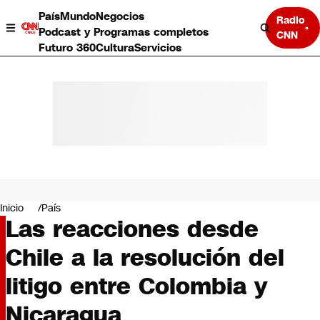
País
Mundo
Negocios
Radio
Podcast y Programas completos
CNN
Futuro 360
Cultura
Servicios
País
Mundo
Negocios
Inicio
País
Las reacciones desde
Deportes
Programas completos
Chile a la resolución del
Cultura
Servicios
litigo entre Colombia y
Bits
CNN Data
Nicaragua
CNN tiempo