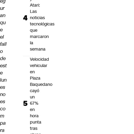
eg
Atari:
ur
Las
an
noticias
qu
tecnológicas
e
que
el
marcaron
la
fall
semana
o
de
Velocidad
est
vehicular
en
e
Plaza
lun
Baquedano
es
cayó
no
un
es
67%
co
en
m
hora
punta
pa
tras
ra