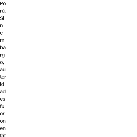
Pe
rú.
Si
n
e
m
ba
rg
o,
au
tor
id
ad
es
fu
er
on
en
fát