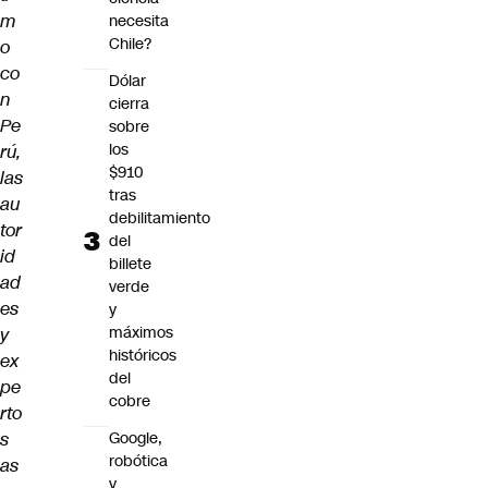
m
necesita
Chile?
o
co
Dólar
n
cierra
Pe
sobre
los
rú,
$910
las
tras
au
debilitamiento
tor
del
id
billete
ad
verde
es
y
máximos
y
históricos
ex
del
pe
cobre
rto
s
Google,
robótica
as
y