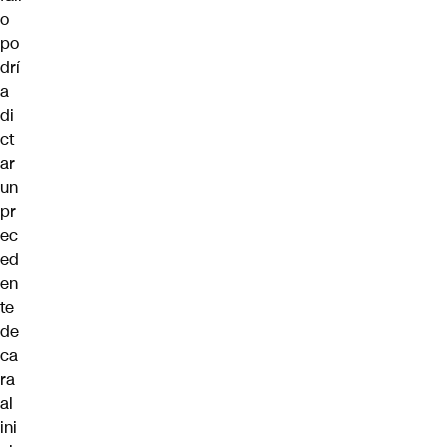
o
po
drí
a
di
ct
ar
un
pr
ec
ed
en
te
de
ca
ra
al
ini