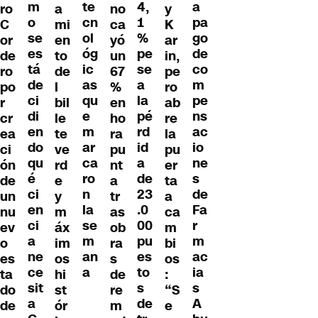
m
a
te
4,
ro
a
no
y
o
pa
cn
1
C
mi
ca
K
se
go
ol
%
or
en
yó
ar
es
de
óg
pe
de
to
un
in,
tá
co
ic
se
ro
de
67
pe
de
m
as
a
po
l
%
ro
ci
pe
qu
la
r
bil
en
ab
di
ns
e
pé
cr
le
ho
re
en
ac
m
rd
ea
te
ra
la
do
io
ar
id
ci
ve
pu
pu
qu
ne
ca
a
ón
rd
nt
er
é
s
ro
de
de
e
a
ta
ci
de
n
23
un
y
tr
a
en
Fa
la
.0
nu
m
as
ca
ci
r
se
00
ev
áx
ob
m
a
m
m
pu
o
im
ra
bi
ne
ac
an
es
es
os
s
os
ce
ia
a
to
ta
hi
de
:
sit
s
s
do
st
re
“S
a
A
de
de
ór
m
e