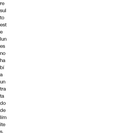
re
sul
to
est
e
lun
es
no
ha
bí
a
un
tra
ta
do
de
lím
ite
s.