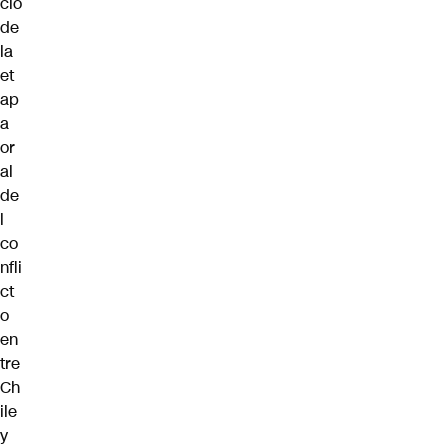
cio
de
la
et
ap
a
or
al
de
l
co
nfli
ct
o
en
tre
Ch
ile
y