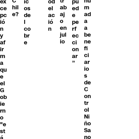
C
hu
tr
ex
ic
od
pu
hil
m
ab
ce
os
el
ed
e?
ad
aj
pc
de
ac
e
a
o
ió
l
ió
pe
a
en
n
co
n
rf
be
jul
y
br
ec
ne
io
af
e
ci
fi
ir
on
ci
m
ar
ar
a
”
io
qu
s
e
de
el
C
G
on
ob
tr
ie
ol
rn
Ni
o
ño
"e
Sa
st
no
á