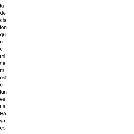
la
de
cis
ión
qu
e
e
mi
tie
ra
est
e
lun
es
La
Ha
ya
co