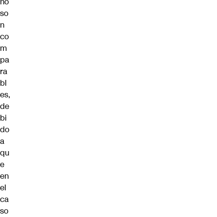
no
so
n
co
m
pa
ra
bl
es,
de
bi
do
a
qu
e
en
el
ca
so