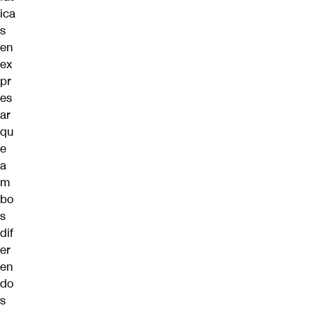
ica
s
en
ex
pr
es
ar
qu
e
a
m
bo
s
dif
er
en
do
s