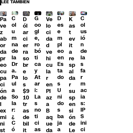
LEE TAMBIÉN
C
C
G
D
Pa
D
Ve
K
ol
ol
oo
es
ve
ól
lo
as
u
us
gl
e
z
ar
ci
t
m
ió
e,
m
ab
ci
da
ev
na
n
ro
pl
or
er
d
it
de
de
bó
eo
da
ra
ve
a
la
la
ti
en
pr
so
hi
re
Dr
s
ca
Es
eo
br
cu
sp
a.
fa
y
ta
cu
e
la
al
Pa
r
At
do
pa
lo
r
da
ul
m
ar
s
ci
s
en
r
a
ac
i:
U
ón
$9
Pl
su
So
ia
La
ni
de
10
az
sp
la
s:
s
do
l
tr
a
en
r:
IP
no
s
ex
as
B
si
¿
S
ti
ba
mi
de
aq
ón
C
ini
ci
ja
ni
bil
ue
de
ó
ci
as
a
st
it
da
Le