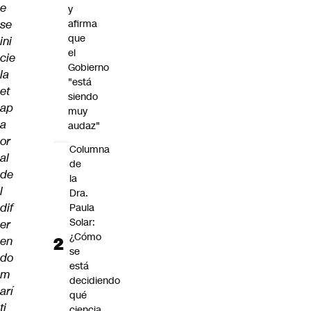
e
y
se
afirma
que
ini
el
cie
Gobierno
la
"está
et
siendo
ap
muy
a
audaz"
or
Columna
al
de
de
la
l
Dra.
dif
Paula
Solar:
er
¿Cómo
en
se
do
está
m
decidiendo
arí
qué
ti
ciencia