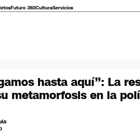
letos
Futuro 360
Cultura
Servicios
egamos hasta aquí”: La re
su metamorfosis en la polí
MÁS
O