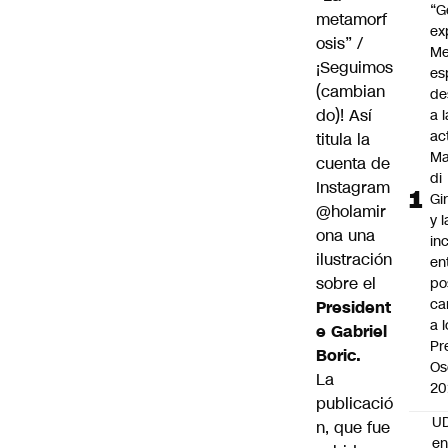
“G
metamorf
ex
osis” /
Me
¡Seguimos
es
(cambian
de
do)! Así
a l
ac
titula la
Ma
cuenta de
di
Instagram
Gi
@holamir
y l
ona una
in
ilustración
en
sobre el
po
ca
President
a 
e
Gabriel
Pr
Boric
.
Os
La
20
publicació
UD
n, que fue
en