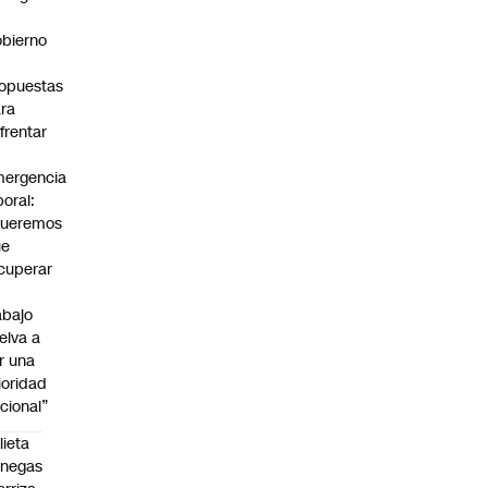
bierno
0
opuestas
ra
frentar
ergencia
boral:
Queremos
ue
cuperar
abajo
elva a
r una
ioridad
cional”
lieta
enegas