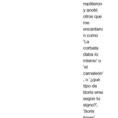
repitieron
y anoté
otros que
me
encantaro
n como
‘La
corbata
daba lo
mismo’ o
‘el
camaleón’
, o ‘¿qué
tipo de
Boris eres
según tu
signo?’,
‘Boris
types’,