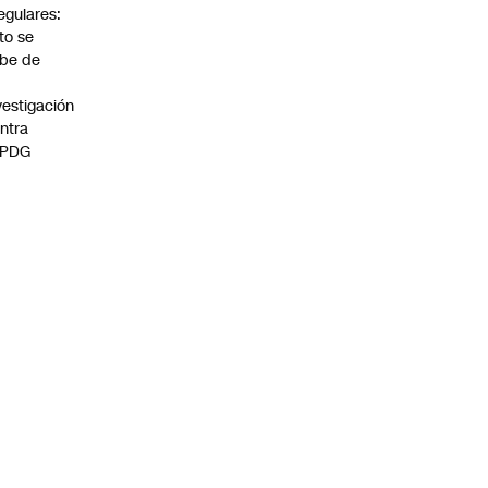
regulares:
to se
be de
vestigación
ntra
 PDG