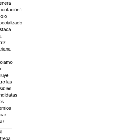
enera
pectación”:
dio
pecializado
staca
a
triz
riana
rolamo
a
cluye
tre las
sibles
ndidatas
los
emios
car
27
I
trega