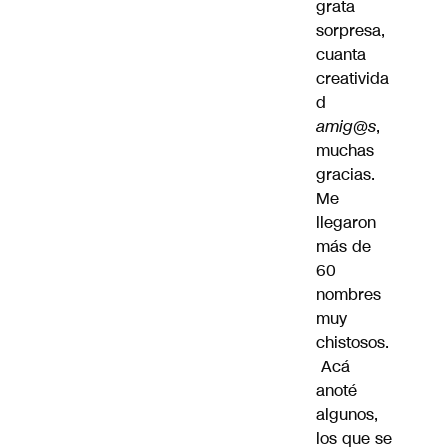
grata
sorpresa,
cuanta
creativida
d
amig@s
,
muchas
gracias.
Me
llegaron
más de
60
nombres
muy
chistosos.
Acá
anoté
algunos,
los que se