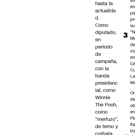
at
hasta la
en
actualida
pa
d.
pr
Como
su
diputado,
“N
M
en
de
período
co
de
en
campaña,
Ce
con la
Cu
banda
L
presidenc
M
ial, como
Or
Winnie
de
The Pooh,
ob
como
e
Pl
“merluzo”,
Ita
de terno y
tr
corbata,