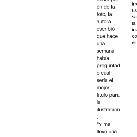
ir
ón de la
Es
foto, la
sa
autora
la
escribió
in
que hace
co
el
una
semana
había
preguntad
o cuál
sería el
mejor
título para
la
ilustración
.
“Y me
llevé una