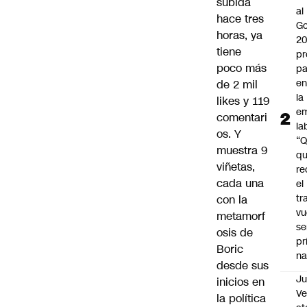
subida
al
hace tres
Go
horas, ya
2
tiene
pr
poco más
pa
en
de 2 mil
la
likes y 119
em
comentari
la
os. Y
“
muestra 9
q
viñetas,
re
cada una
el
tr
con la
vu
metamorf
se
osis de
pr
Boric
na
desde sus
Ju
inicios en
V
la política