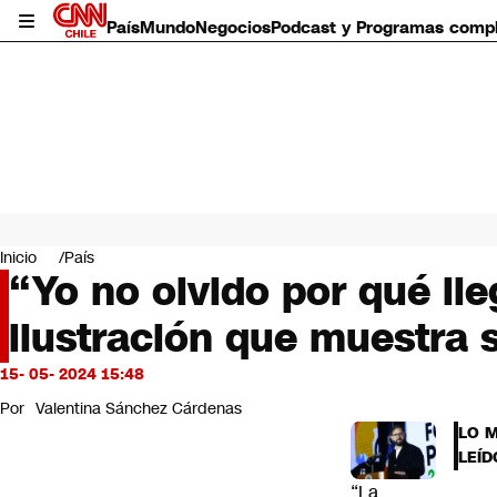
País
Mundo
Negocios
Podcast y Programas comp
País
Mundo
Inicio
País
Negocios
“Yo no olvido por qué ll
Deportes
ilustración que muestra 
Programas completos
Cultura
Servicios
15- 05- 2024 15:48
Bits
Por
Valentina Sánchez Cárdenas
CNN Data
LO 
CNN tiempo
LEÍD
Futuro 360
“La
Opinión