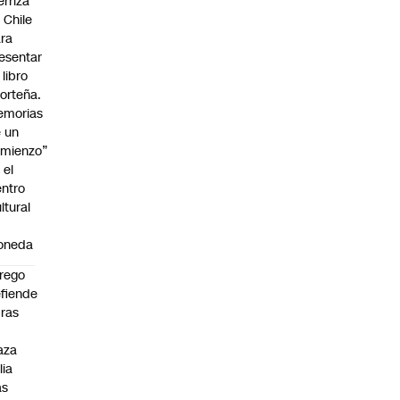
erriza
 Chile
ra
esentar
 libro
orteña.
emorias
 un
mienzo”
 el
ntro
ltural
a
oneda
rego
fiende
ras
n
aza
lia
as