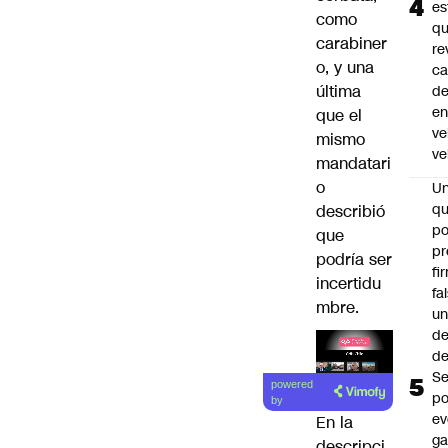
es
como
q
carabiner
re
o, y una
ca
última
d
e
que el
ve
mismo
ve
mandatari
o
U
qu
describió
po
que
pr
podría ser
fi
incertidu
fa
mbre.
u
de
de
Lea el
Se
powered
po
artículo
by
ev
En la
ga
descripci