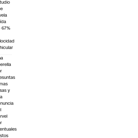
tudio
ue
vela
ída
e 67%
n
locidad
hicular
na
erella
r
esuntas
rmas
lsas y
na
nuncia
l
rvel
r
entuales
stos