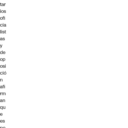
tar
ios
ofi
cia
list
as
y
de
op
osi
ció
n
afi
rm
an
qu
e
es
pe