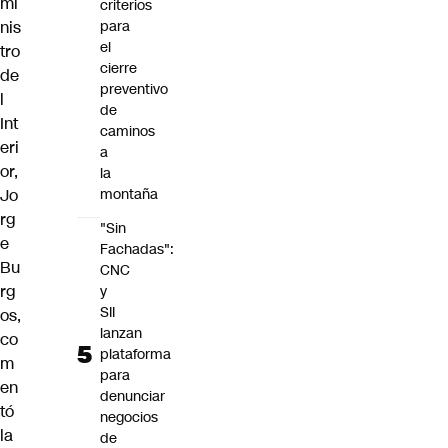
mi
criterios
nis
para
el
tro
cierre
de
preventivo
l
de
Int
caminos
eri
a
or,
la
Jo
montaña
rg
"Sin
e
Fachadas":
Bu
CNC
rg
y
SII
os,
lanzan
co
plataforma
m
para
en
denunciar
tó
negocios
la
de