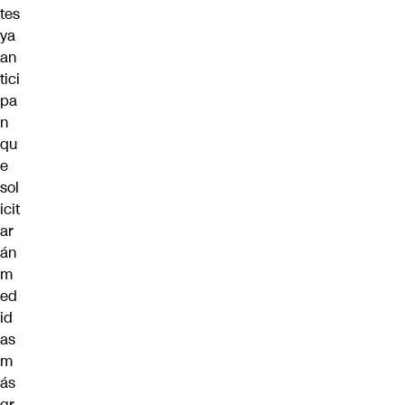
tes
ya
an
tici
pa
n
qu
e
sol
icit
ar
án
m
ed
id
as
m
ás
gr