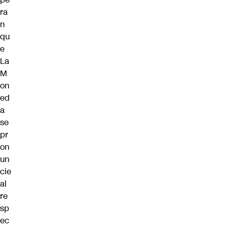
ra
n
qu
e
La
M
on
ed
a
se
pr
on
un
cie
al
re
sp
ec