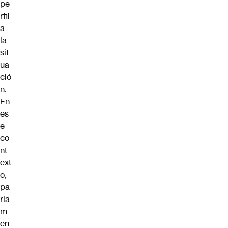
pe
rfil
a
la
sit
ua
ció
n.
En
es
e
co
nt
ext
o,
pa
rla
m
en