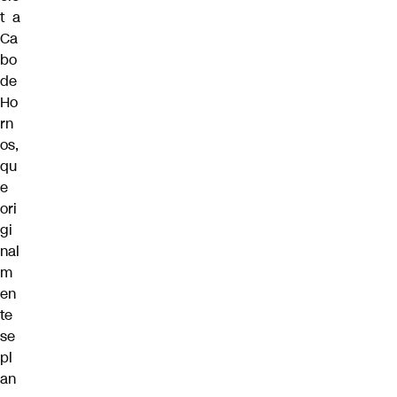
t a
Ca
bo
de
Ho
rn
os,
qu
e
ori
gi
nal
m
en
te
se
pl
an