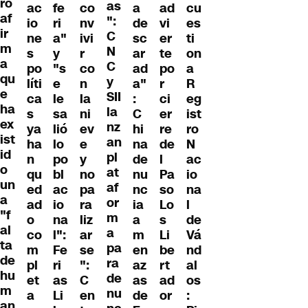
ro
as
ac
fe
co
a
ad
cu
af
":
io
ri
nv
de
vi
es
ir
C
ne
a"
ivi
sc
er
ti
m
N
s
y
r
ar
te
on
a
C
po
"s
co
ad
po
a
qu
y
líti
e
n
a"
r
R
e
SII
ca
le
la
:
ci
eg
ha
la
s
sa
ni
C
er
ist
ex
nz
ya
lió
ev
hi
re
ro
ist
an
ha
lo
e
na
de
N
id
pl
n
po
y
de
l
ac
o
at
qu
bl
no
nu
Pa
io
un
af
ed
ac
pa
nc
so
na
a
or
ad
io
ra
ia
Lo
l
"f
m
o
na
liz
a
s
de
al
a
co
l":
ar
m
Li
Vá
ta
pa
m
Fe
se
en
be
nd
de
ra
pl
ri
":
az
rt
al
hu
de
et
as
C
as
ad
os
m
nu
a
Li
en
de
or
:
an