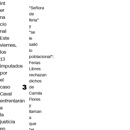
int
"Señora
er
de
na
feria"
cio
y
nal
"se
Este
le
salió
viernes,
lo
los
poblacional":
13
Ferias
imputados
Libres
por
rechazan
el
dichos
caso
de
Camila
Caval
Flores
enfrentarán
y
a
llaman
la
a
justicia
que
en
"el