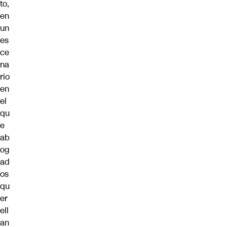
to,
en
un
es
ce
na
rio
en
el
qu
e
ab
og
ad
os
qu
er
ell
an