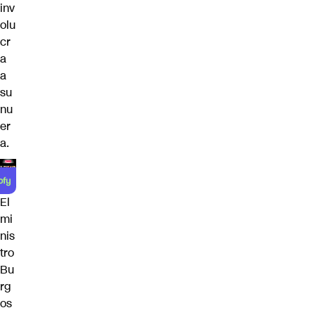
inv
olu
cr
a
a
su
nu
er
a.
El
mi
nis
tro
Bu
rg
os