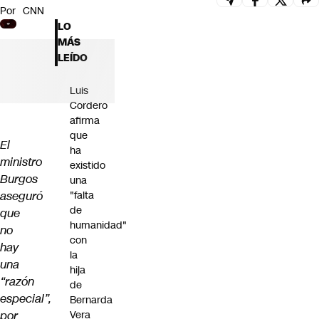
Por
CNN
Futuro 360
LO
Opinión
MÁS
LEÍDO
Luis
Cordero
afirma
que
El
ha
ministro
existido
Burgos
una
aseguró
"falta
de
que
humanidad"
no
con
hay
la
una
hija
“razón
de
especial”,
Bernarda
por
Vera