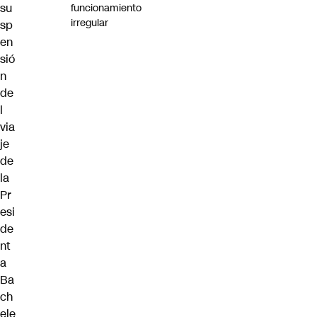
su
funcionamiento
irregular
sp
en
sió
n
de
l
via
je
de
la
Pr
esi
de
nt
a
Ba
ch
ele