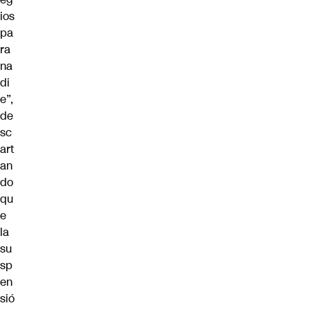
ios
pa
ra
na
di
e”,
de
sc
art
an
do
qu
e
la
su
sp
en
sió