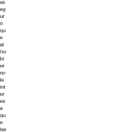
as
eg
ur
ó
qu
e
al
Go
bi
er
no
le
int
er
es
a
qu
e
las