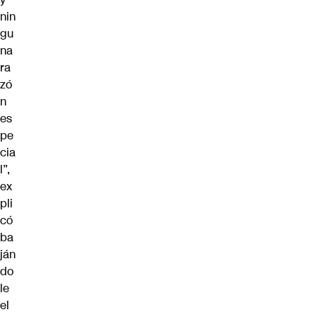
nin
gu
na
ra
zó
n
es
pe
cia
l”,
ex
pli
có
ba
ján
do
le
el