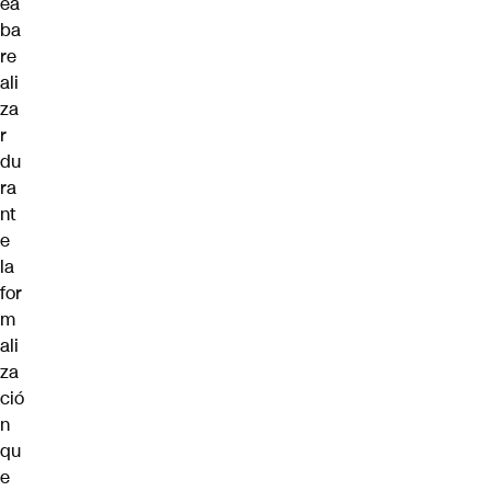
ea
ba
re
ali
za
r
du
ra
nt
e
la
for
m
ali
za
ció
n
qu
e