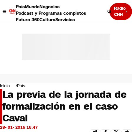
País
Mundo
Negocios
Radio
Podcast y Programas completos
CNN
Futuro 360
Cultura
Servicios
País
Mundo
Negocios
Inicio
País
La previa de la jornada de
Deportes
Programas completos
formalización en el caso
Cultura
Servicios
Caval
Bits
CNN Data
28- 01- 2016 16:47
CNN tiempo