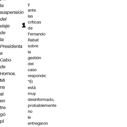
y
la
ante
suspensión
las
del
críticas
viaje
de
de
Fernando
la
Rabat
Presidenta
sobre
la
a
gestión
Cabo
del
de
caso
Hornos.
responde:
Mi
"Él
ns
está
al
muy
desinformado,
en
probablemente
tre
no
gó
le
pl
entregaron