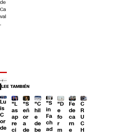
de
Ca
val
.
LEE TAMBIÉN
Lu
"S
"L
"S
"C
"D
Fe
C
is
in
as
eñ
hil
e
de
R
C
Fa
ap
or
e
fo
ca
U
or
ch
re
a
de
r
rn
C
de
ad
ci
de
be
m
e
H