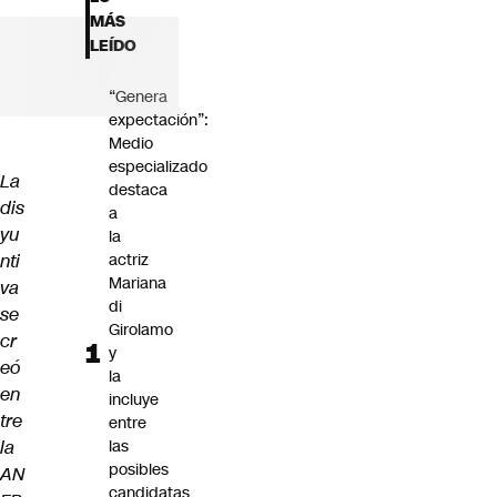
Futuro 360
MÁS
Opinión
LEÍDO
“Genera
expectación”:
Medio
especializado
La
destaca
dis
a
yu
la
nti
actriz
Mariana
va
di
se
Girolamo
cr
y
eó
la
en
incluye
tre
entre
la
las
posibles
AN
candidatas