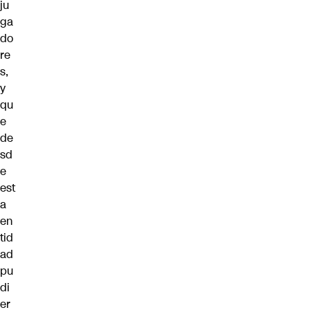
ju
ga
do
re
s,
y
qu
e
de
sd
e
est
a
en
tid
ad
pu
di
er