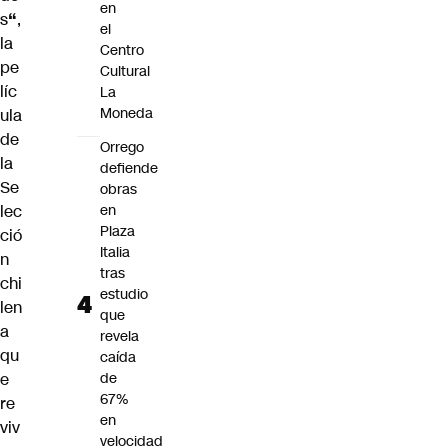
en
s
“
,
el
la
Centro
pe
Cultural
líc
La
Moneda
ula
de
Orrego
la
defiende
Se
obras
lec
en
Plaza
ció
Italia
n
tras
chi
estudio
len
que
a
revela
qu
caída
e
de
67%
re
en
viv
velocidad