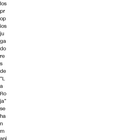
los
pr
op
ios
ju
ga
do
re
s
de
“L
a
Ro
ja”
se
ha
n
m
ani