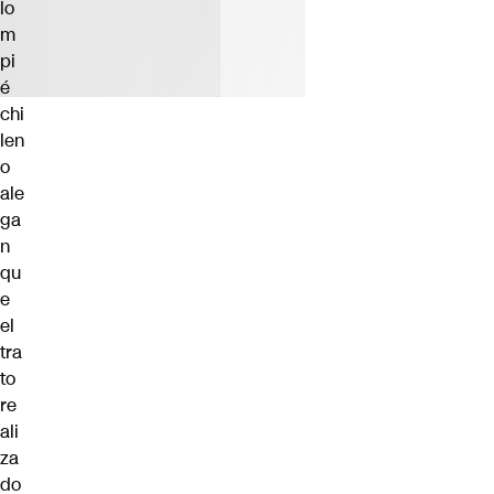
lo
m
pi
é
chi
len
o
ale
ga
n
qu
e
el
tra
to
re
ali
za
do