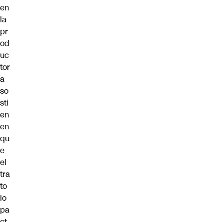
en
la
pr
od
uc
tor
a
so
sti
en
en
qu
e
el
tra
to
lo
pa
ct