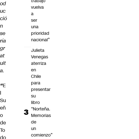
trabajo
od
vuelva
uc
a
ció
ser
n
una
se
prioridad
nacional”
ría
gr
Julieta
at
Venegas
uit
aterriza
en
a.
Chile
para
“
E
presentar
l
su
Su
libro
eñ
“Norteña.
o
Memorias
de
de
un
To
comienzo”
do