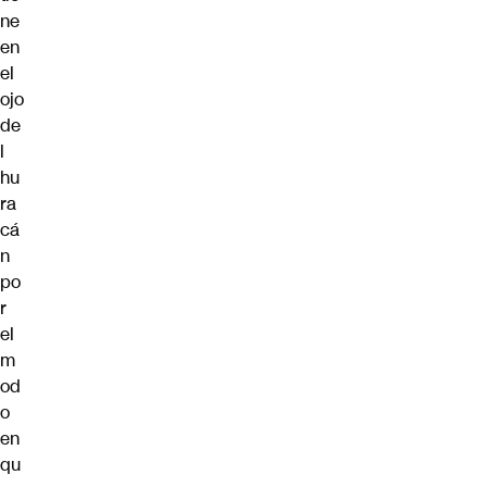
ne
en
el
ojo
de
l
hu
ra
cá
n
po
r
el
m
od
o
en
qu