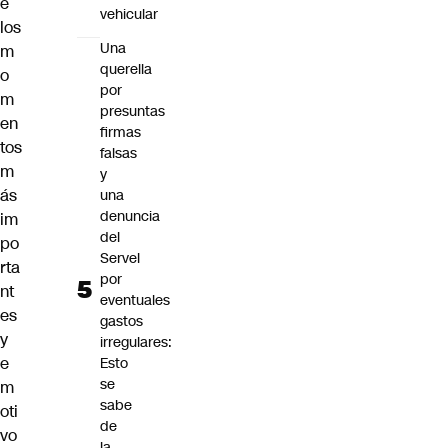
e
vehicular
los
Una
m
querella
o
por
m
presuntas
en
firmas
tos
falsas
m
y
ás
una
denuncia
im
del
po
Servel
rta
por
nt
eventuales
es
gastos
y
irregulares:
e
Esto
se
m
sabe
oti
de
vo
la