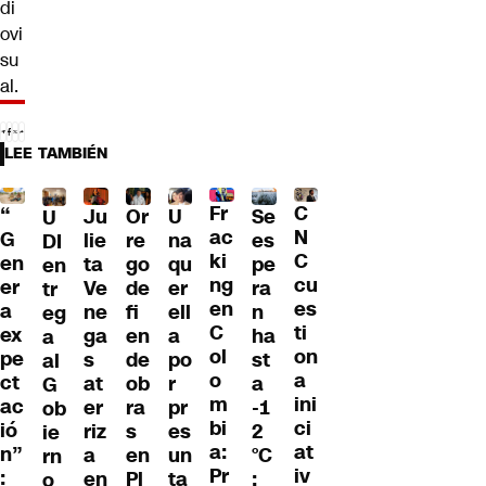
di
ovi
su
al.
LEE TAMBIÉN
Fr
C
“
Ju
Or
U
Se
U
ac
N
G
lie
re
na
es
DI
ki
C
en
ta
go
qu
pe
en
ng
cu
er
Ve
de
er
ra
tr
en
es
a
ne
fi
ell
n
eg
C
ti
ex
ga
en
a
ha
a
ol
on
pe
s
de
po
st
al
o
a
ct
at
ob
r
a
G
m
ini
ac
er
ra
pr
-1
ob
bi
ci
ió
riz
s
es
2
ie
a:
at
n”
a
en
un
°C
rn
Pr
iv
:
en
Pl
ta
:
o