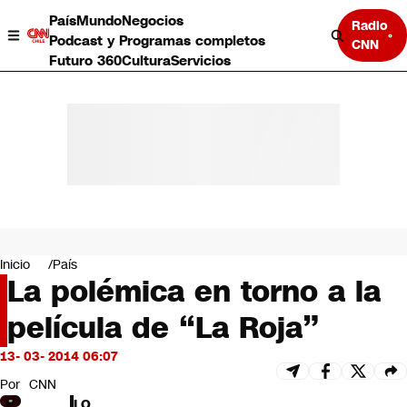
País
Mundo
Negocios
Radio
Podcast y Programas completos
CNN
Futuro 360
Cultura
Servicios
País
Mundo
Negocios
Inicio
País
La polémica en torno a la
Deportes
Programas completos
película de “La Roja”
Cultura
Servicios
13- 03- 2014 06:07
Bits
CNN Data
Por
CNN
CNN tiempo
LO