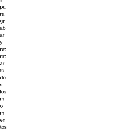
pa
ra
gr
ab
ar
y
ret
rat
ar
to
do
s
los
m
o
m
en
tos