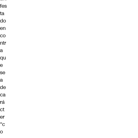
fes
ta
do
en
co
ntr
a
qu
e
se
a
de
ca
rá
ct
er
“c
o