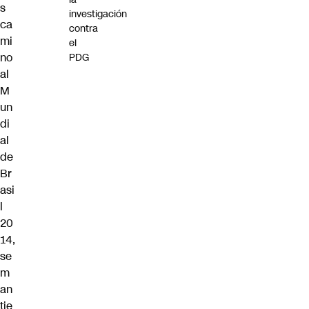
s
investigación
ca
contra
mi
el
no
PDG
al
M
un
di
al
de
Br
asi
l
20
14,
se
m
an
tie