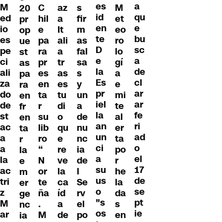
es
a
M
C
az
s
M
20
id
qu
ed
hil
a
fir
et
pr
en
e
io
e
It
m
eo
op
te
bu
es
pa
ali
as
ro
ue
D
sc
pe
ra
a
fal
lo
st
e
a
ci
pr
tr
sa
gí
as
la
de
ali
es
as
s
a
pa
Es
cl
za
en
es
y
e
ra
pr
ar
do
ta
tu
un
mi
en
iel
ar
de
r
di
a
te
fr
la
fe
st
su
o
de
al
en
an
ri
ac
lib
qu
nu
er
ta
un
ad
a
ro
e
nc
ta
r
ci
o
a
“
re
ia
po
la
a
el
la
N
ve
de
r
e
su
17
ac
or
la
l
he
m
us
de
tri
te
ca
Se
la
er
o
se
z
ña
íd
rv
da
ge
"s
pt
M
.
a
el
s
nc
os
ie
ar
M
de
po
en
ia