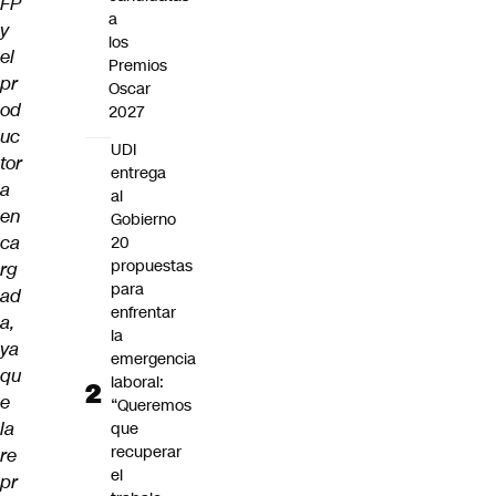
FP
a
y
los
el
Premios
pr
Oscar
od
2027
uc
UDI
tor
entrega
a
al
en
Gobierno
ca
20
propuestas
rg
para
ad
enfrentar
a,
la
ya
emergencia
qu
laboral:
e
“Queremos
la
que
recuperar
re
el
pr