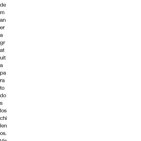
de
m
an
er
a
gr
at
uit
a
pa
ra
to
do
s
los
chi
len
os.
Vis