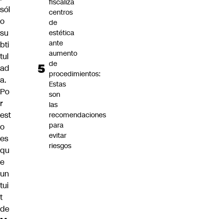
fiscaliza
sól
centros
o
de
su
estética
ante
bti
aumento
tul
de
ad
procedimientos:
a.
Estas
Po
son
r
las
est
recomendaciones
para
o
evitar
es
riesgos
qu
e
un
tui
t
de