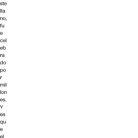
ste
lla
no,
fu
e
cel
eb
ra
do
po
r
mil
lon
es.
Y
es
qu
e
el