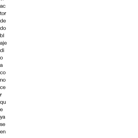
ac
tor
de
do
bl
aje
di
o
a
co
no
ce
r
qu
e
ya
se
en