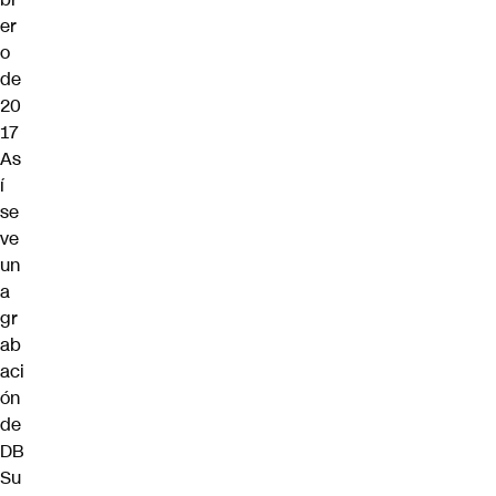
er
o
de
20
17
As
í
se
ve
un
a
gr
ab
aci
ón
de
DB
Su