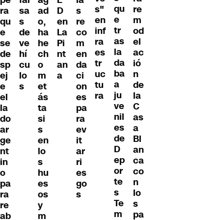
qu
s"
re
ra
ad
D
s
sa
e
en
m
qu
o,
en
re
s
tr
inf
od
e
ha
La
co
de
as
ra
el
se
he
Pi
m
ve
la
es
ac
de
ch
nt
en
hí
da
tr
ió
sp
o
an
da
cu
ba
uc
n
ej
m
a
ci
lo
a
tu
de
e
et
on
s
ju
ra
la
el
ás
es
ve
C
la
ta
pa
nil
as
do
si
ra
es
a
ar
s
ev
de
Bl
ge
en
it
D
an
nt
lo
ar
ep
ca
in
s
ri
or
co
o
hu
es
te
n
pa
es
go
s
lo
ra
os
s
Te
s
re
y
m
pa
ab
m