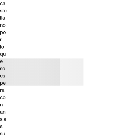
ca
ste
lla
no,
po
r
lo
qu
e
se
es
pe
ra
co
n
an
sia
s
su