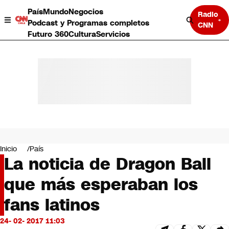
País
Mundo
Negocios
Radio
Podcast y Programas completos
CNN
Futuro 360
Cultura
Servicios
País
Mundo
Negocios
Inicio
País
La noticia de Dragon Ball
Deportes
Programas completos
que más esperaban los
Cultura
Servicios
fans latinos
Bits
CNN Data
24- 02- 2017 11:03
CNN tiempo