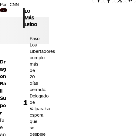
Por
CNN
Futuro 360
LO
Opinión
MÁS
LEÍDO
Paso
Los
Libertadores
cumple
Dr
más
ag
de
on
20
Ba
días
cerrado:
ll
Delegado
Su
de
pe
Valparaíso
r
espera
fu
que
e
se
ap
despeje