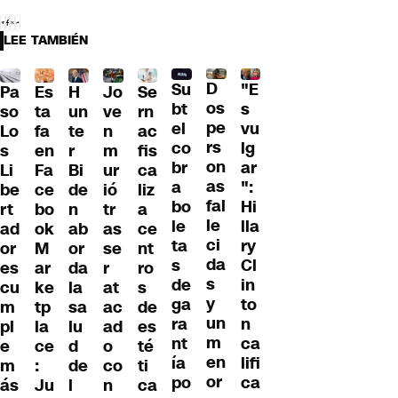
LEE TAMBIÉN
D
Su
"E
Pa
H
Jo
Se
Es
os
bt
s
so
un
ve
rn
ta
pe
el
vu
Lo
te
n
ac
fa
rs
co
lg
s
r
m
fis
en
on
br
ar
Li
Bi
ur
ca
Fa
as
a
":
be
de
ió
liz
ce
fal
bo
Hi
rt
n
tr
a
bo
le
le
lla
ad
ab
as
ce
ok
ci
ta
ry
or
or
se
nt
M
da
s
Cl
es
da
r
ro
ar
s
de
in
cu
la
at
s
ke
y
ga
to
m
sa
ac
de
tp
un
ra
n
pl
lu
ad
es
la
m
nt
ca
e
d
o
té
ce
en
ía
lifi
m
de
co
ti
:
or
po
ca
ás
l
n
ca
Ju