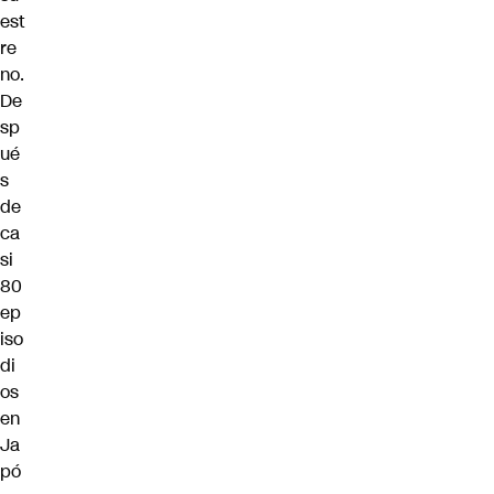
est
re
no.
De
sp
ué
s
de
ca
si
80
ep
iso
di
os
en
Ja
pó