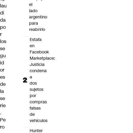
el
lau
lado
di
argentino
da
para
po
reabrirlo
r
Estafa
los
en
se
Facebook
gu
Marketplace:
id
Justicia
or
condena
es
a
dos
de
sujetos
la
por
se
compras
rie
falsas
.
de
Pe
vehículos
ro
Hunter