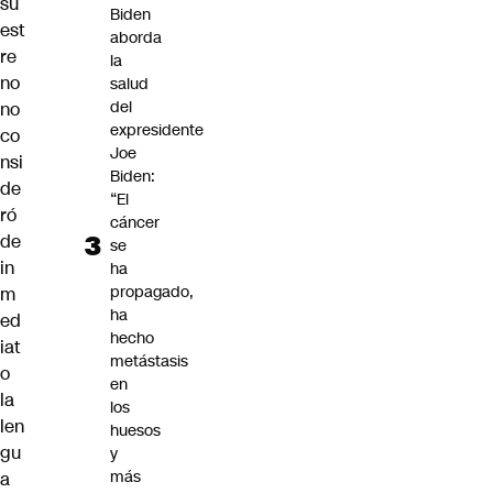
su
Biden
est
aborda
re
la
no
salud
del
no
expresidente
co
Joe
nsi
Biden:
de
“El
ró
cáncer
de
se
in
ha
propagado,
m
ha
ed
hecho
iat
metástasis
o
en
la
los
len
huesos
gu
y
más
a