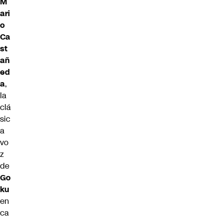
M
ari
o
Ca
st
añ
ed
a
,
la
clá
sic
a
vo
z
de
Go
ku
en
ca