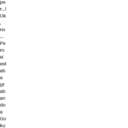
pe
r…!
Ok
,
no
…
Pe
ro
sí
est
ab
a
gr
ab
an
do
a
Go
ku