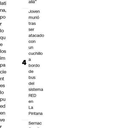
allá”
lati
na,
Joven
po
murió
r
tras
ser
lo
atacado
qu
con
e
un
los
cuchillo
im
a
pa
bordo
cie
de
bus
nt
del
es
sistema
lo
RED
pu
en
ed
La
en
Pintana
ve
Sernac
r