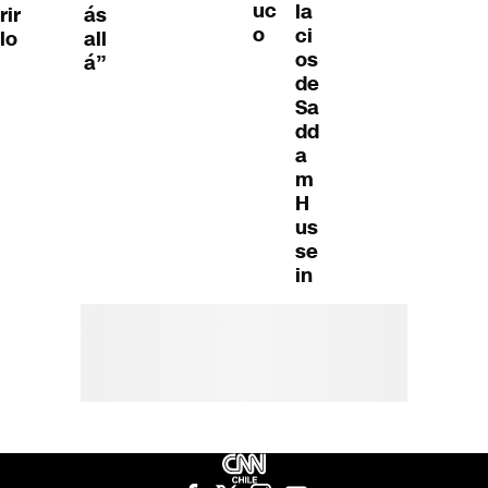
uc
la
rir
ás
o
ci
lo
all
os
á”
de
Sa
dd
a
m
H
us
se
in