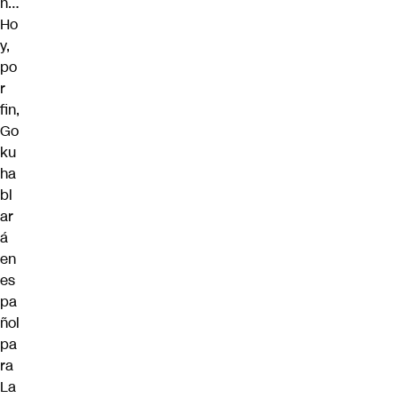
n…
Ho
y,
po
r
fin,
Go
ku
ha
bl
ar
á
en
es
pa
ñol
pa
ra
La