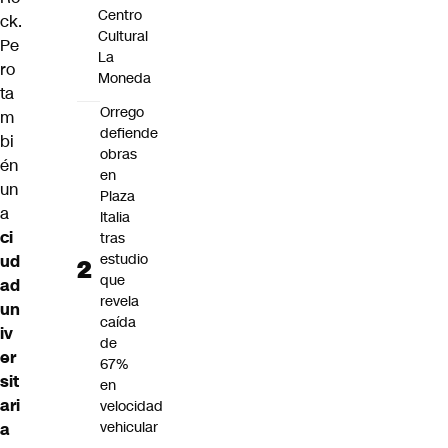
Centro
ck.
Cultural
Pe
La
ro
Moneda
ta
Orrego
m
defiende
bi
obras
én
en
un
Plaza
a
Italia
ci
tras
estudio
ud
que
ad
revela
un
caída
iv
de
er
67%
sit
en
ari
velocidad
vehicular
a