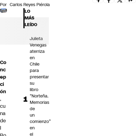
Por
Carlos Reyes Piérola
Futuro 360
LO
Opinión
MÁS
LEÍDO
Julieta
Venegas
aterriza
en
Co
Chile
nc
para
ep
presentar
su
ci
libro
ón
“Norteña.
,
Memorias
cu
de
na
un
de
comienzo”
l
en
el
Ro