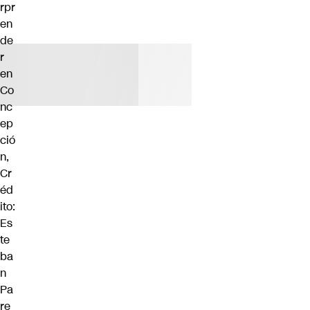
rpr
en
de
r
en
Co
nc
ep
ció
n,
Cr
éd
ito:
Es
te
ba
n
Pa
re