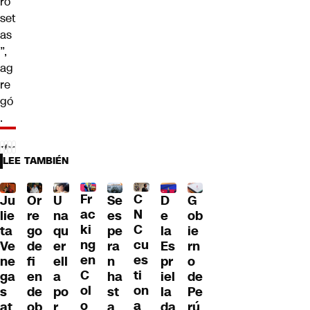
ro
set
as
”,
ag
re
gó
.
LEE TAMBIÉN
Fr
C
Ju
Or
U
Se
D
G
ac
N
lie
re
na
es
e
ob
ki
C
ta
go
qu
pe
la
ie
ng
cu
Ve
de
er
ra
Es
rn
en
es
ne
fi
ell
n
pr
o
C
ti
ga
en
a
ha
iel
de
ol
on
s
de
po
st
la
Pe
o
a
at
ob
r
a
da
rú