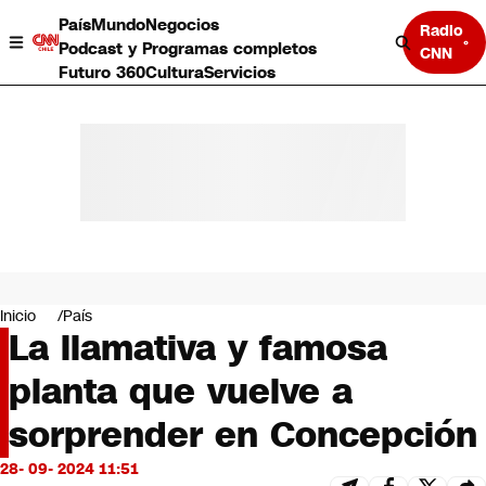
País
Mundo
Negocios
Radio
Podcast y Programas completos
CNN
Futuro 360
Cultura
Servicios
País
Mundo
Negocios
Inicio
País
La llamativa y famosa
Deportes
Programas completos
planta que vuelve a
Cultura
Servicios
sorprender en Concepción
Bits
CNN Data
28- 09- 2024 11:51
CNN tiempo