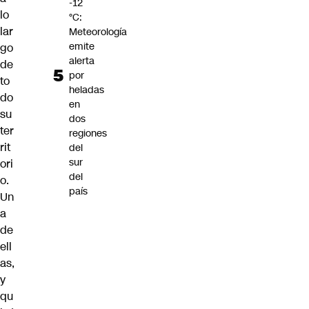
-12
lo
°C:
lar
Meteorología
emite
go
alerta
de
por
to
heladas
do
en
su
dos
ter
regiones
rit
del
sur
ori
del
o.
país
Un
a
de
ell
as,
y
qu