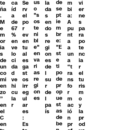
us
de
te
ca
Se
la
m
vi
o
se
ña
íd
rv
da
bi
er
"s
pt
.
a
el
s
a:
ne
os
ie
M
de
po
en
A
s
te
m
e
67
r
do
pu
pa
ni
br
m
%
ev
s
nt
ra
bl
e:
or
en
en
re
a
po
e"
"E
ia
ve
tu
gi
a
te
en
st
s
lo
al
on
un
nc
va
e
de
ci
es
es
a
ia
ri
ti
un
da
ga
de
“t
r
as
po
co
d
st
l
ra
el
re
de
mi
ve
os
su
ns
tu
gi
pr
en
hi
irr
r
fo
ris
on
op
zo
cu
eg
de
r
m
es
ue
”
la
ul
l
m
o
st
en
r
ar
pa
ac
y
as
el
es
ís
ió
la
de
C
:
n
pr
be
en
Es
pr
od
n