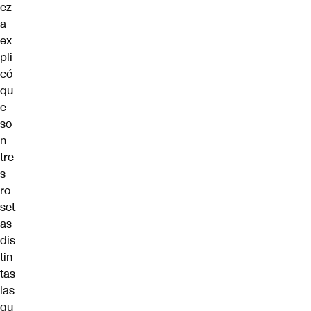
ez
a
ex
pli
có
qu
e
so
n
tre
s
ro
set
as
dis
tin
tas
las
qu