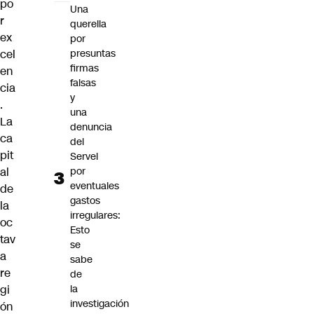
po
Una
r
querella
ex
por
presuntas
cel
firmas
en
falsas
cia
y
.
una
La
denuncia
ca
del
pit
Servel
por
al
eventuales
de
gastos
la
irregulares:
oc
Esto
tav
se
a
sabe
re
de
la
gi
investigación
ón