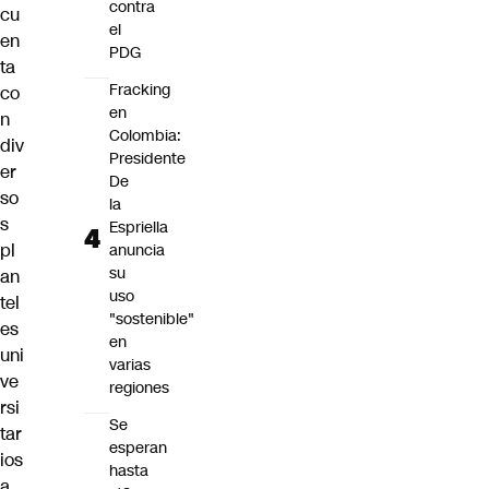
contra
cu
el
en
PDG
ta
Fracking
co
en
n
Colombia:
div
Presidente
er
De
so
la
s
Espriella
pl
anuncia
su
an
uso
tel
"sostenible"
es
en
uni
varias
ve
regiones
rsi
Se
tar
esperan
ios
hasta
a