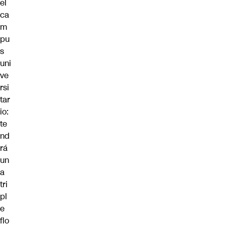
el
ca
m
pu
s
uni
ve
rsi
tar
io:
te
nd
rá
un
a
tri
pl
e
flo