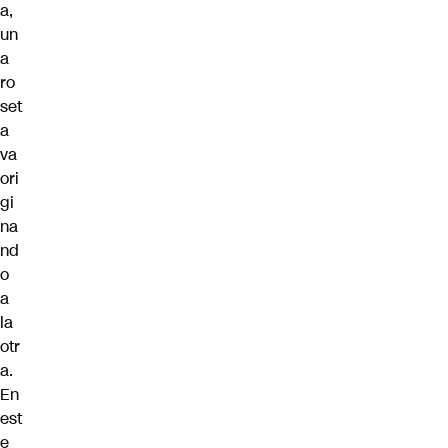
a,
un
a
ro
set
a
va
ori
gi
na
nd
o
a
la
otr
a.
En
est
e