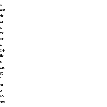
e
est
án
en
pr
oc
es
o
de
flo
ra
ció
n:
“C
ad
a
ro
set