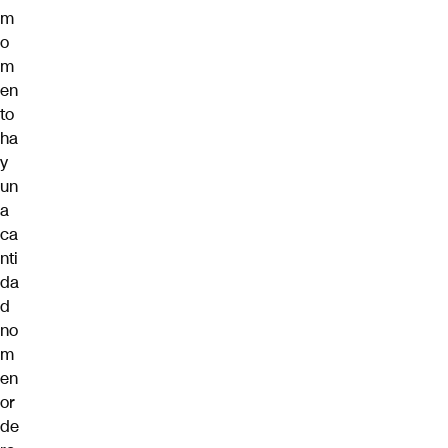
m
o
m
en
to
ha
y
un
a
ca
nti
da
d
no
m
en
or
de