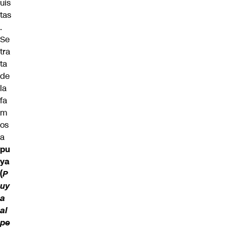
uis
tas
.
Se
tra
ta
de
la
fa
m
os
a
pu
ya
(
P
uy
a
al
pe