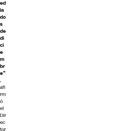
ed
ia
do
s
de
di
ci
e
m
br
e”
,
afi
rm
ó
el
Dir
ec
tor