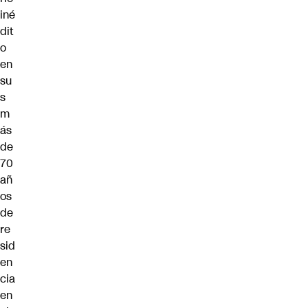
iné
dit
o
en
su
s
m
ás
de
70
añ
os
de
re
sid
en
cia
en