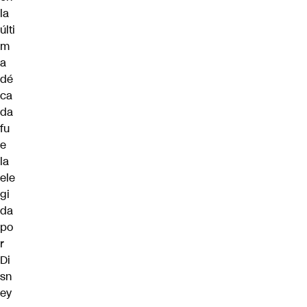
la
últi
m
a
dé
ca
da
fu
e
la
ele
gi
da
po
r
Di
sn
ey