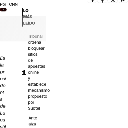
Por
CNN
Futuro 360
LO
Opinión
MÁS
LEÍDO
Tribunal
ordena
bloquear
sitios
Es
de
la
apuestas
pr
online
esi
y
establece
de
mecanismo
nt
propuesto
a
por
de
Subtel
Lu
Ante
ca
alza
sfil