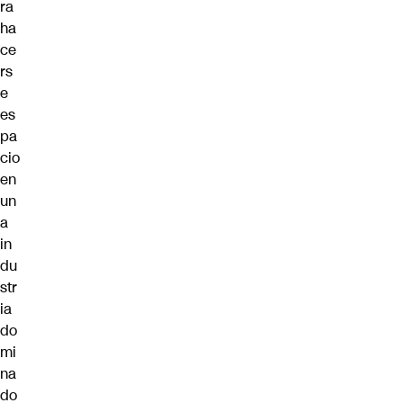
ra
ha
ce
rs
e
es
pa
cio
en
un
a
in
du
str
ia
do
mi
na
do