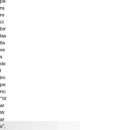
pa
ra
re
ci
bir
las
lla
ve
s
de
l
Im
pe
rio
“St
ar
W
ar
s”,