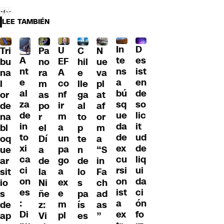
LEE TAMBIÉN
D
In
U
Tri
Pa
C
N
A
es
te
EF
bu
no
hil
ue
nt
ist
ns
A
na
ra
e
va
e
en
a
co
l
m
lle
pl
al
de
bú
nf
or
as
ga
at
za
so
sq
ir
de
po
al
af
de
lic
ue
m
na
r
to
or
in
it
da
a
bl
el
p
m
to
ud
de
un
oq
Dí
te
a
xi
de
ex
pa
ue
a
n
“S
ca
liq
cu
go
ar
de
de
in
ci
ui
rsi
a
sit
la
lo
Fa
on
da
on
ex
io
Ni
s
ch
es
ci
ist
e
s
ñe
pa
ad
:
ón
a
m
de
z:
ís
as
Di
fo
ex
pl
ap
Vi
es
”