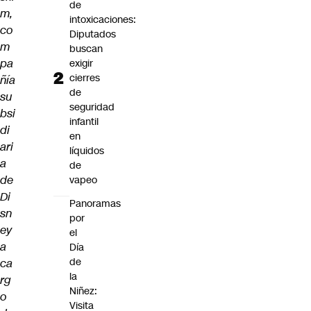
de
m,
intoxicaciones:
co
Diputados
m
buscan
pa
exigir
cierres
ñía
de
su
seguridad
bsi
infantil
di
en
ari
líquidos
a
de
de
vapeo
Di
Panoramas
sn
por
ey
el
a
Día
de
ca
la
rg
Niñez:
o
Visita