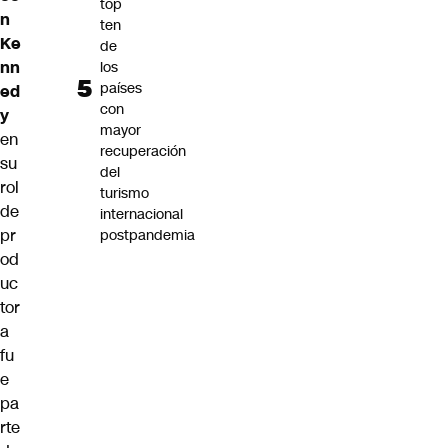
top
n
ten
Ke
de
nn
los
países
ed
con
y
mayor
en
recuperación
su
del
rol
turismo
de
internacional
pr
postpandemia
od
uc
tor
a
fu
e
pa
rte