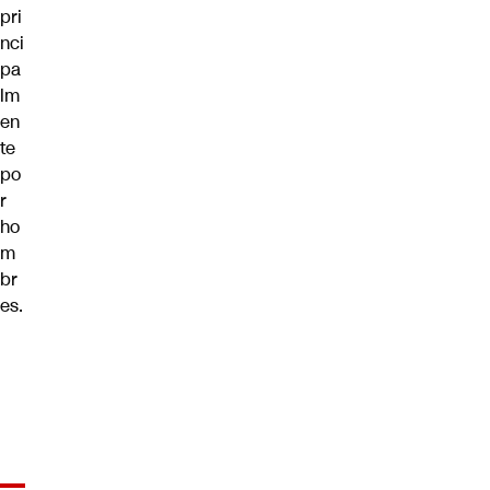
pri
nci
pa
lm
en
te
po
r
ho
m
br
es.