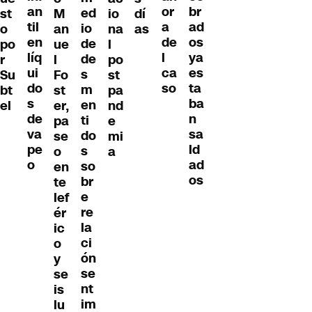
an
br
or
ed
st
M
io
dí
til
ad
a
io
o
an
na
as
en
os
de
de
po
ue
l
líq
ya
l
de
r
l
po
ui
es
ca
s
Su
Fo
st
do
ta
so
m
bt
st
pa
s
ba
en
el
er,
nd
de
n
ti
pa
e
va
sa
do
se
mi
pe
ld
s
o
a
o
ad
so
en
os
br
te
e
lef
re
ér
la
ic
ci
o
ón
y
se
se
nt
is
im
lu