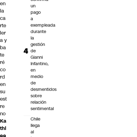
en
un
la
pago
ca
a
rte
exempleada
durante
ler
la
a y
gestión
ba
de
te
Gianni
ré
Infantino,
co
en
rd
medio
de
en
desmentidos
su
sobre
est
relación
re
sentimental
no
Chile
Ka
llega
thl
al
ee