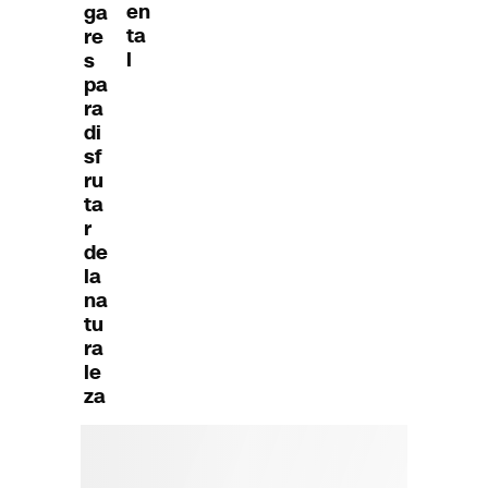
en
ga
ta
re
l
s
pa
ra
di
sf
ru
ta
r
de
la
na
tu
ra
le
za