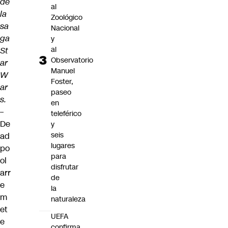
de
al
la
Zoológico
sa
Nacional
ga
y
al
St
Observatorio
ar
Manuel
W
Foster,
ar
paseo
s.
en
–
teleférico
De
y
seis
ad
lugares
po
para
ol
disfrutar
arr
de
e
la
m
naturaleza
et
UEFA
e
confirma