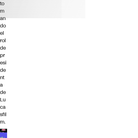
to
m
an
do
el
rol
de
pr
esi
de
nt
a
de
Lu
ca
sfil
m.