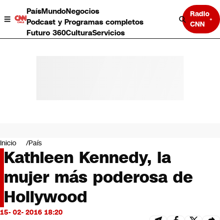
País
Mundo
Negocios
Radio
Podcast y Programas completos
CNN
Futuro 360
Cultura
Servicios
País
Mundo
Negocios
Inicio
País
Kathleen Kennedy, la
Deportes
Programas completos
mujer más poderosa de
Cultura
Servicios
Hollywood
Bits
CNN Data
15- 02- 2016 18:20
CNN tiempo