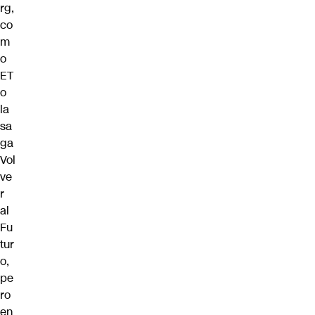
rg,
co
m
o
ET
o
la
sa
ga
Vol
ve
r
al
Fu
tur
o,
pe
ro
en