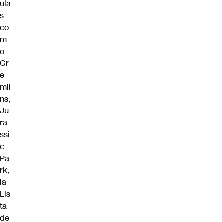
ula
s
co
m
o
Gr
e
mli
ns,
Ju
ra
ssi
c
Pa
rk,
la
Lis
ta
de