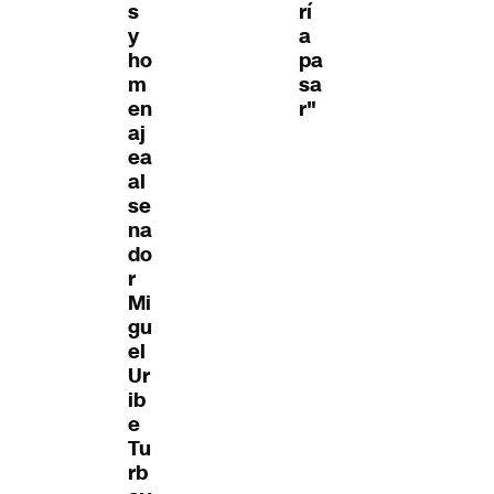
s
rí
y
a
ho
pa
m
sa
en
r"
aj
ea
al
se
na
do
r
Mi
gu
el
Ur
ib
e
Tu
rb