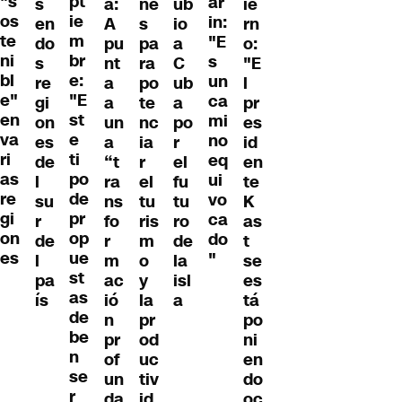
"s
pt
ar
s
a:
ne
ub
ie
os
ie
in:
en
A
s
io
rn
te
m
"E
do
pu
pa
a
o:
ni
br
s
s
nt
ra
C
"E
bl
e:
un
re
a
po
ub
l
e"
"E
ca
gi
a
te
a
pr
en
st
mi
on
un
nc
po
es
va
e
no
es
a
ia
r
id
ri
ti
eq
de
“t
r
el
en
as
po
ui
l
ra
el
fu
te
re
de
vo
su
ns
tu
tu
K
gi
pr
ca
r
fo
ris
ro
as
on
op
do
de
r
m
de
t
es
ue
"
l
m
o
la
se
st
pa
ac
y
isl
es
as
ís
ió
la
a
tá
de
n
pr
po
be
pr
od
ni
n
of
uc
en
se
un
tiv
do
r
da
id
oc