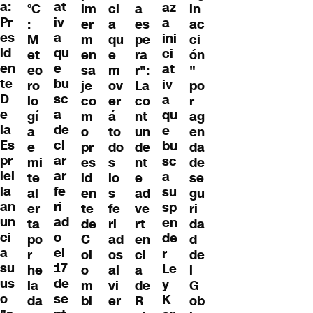
a:
at
az
°C
im
ci
a
in
Pr
iv
a
:
er
a
es
ac
es
a
ini
M
m
qu
pe
ci
id
qu
ci
et
en
e
ra
ón
en
e
at
eo
sa
m
r":
"
te
bu
iv
ro
je
ov
La
po
D
sc
a
lo
co
er
co
r
e
a
qu
gí
m
á
nt
ag
la
de
e
a
o
to
un
en
Es
cl
bu
e
pr
do
de
da
pr
ar
sc
mi
es
s
nt
de
iel
ar
a
te
id
lo
e
se
la
fe
su
al
en
s
ad
gu
an
ri
sp
er
te
fe
ve
ri
un
ad
en
ta
de
ri
rt
da
ci
o
de
po
C
ad
en
d
a
el
r
r
ol
os
ci
de
su
17
Le
he
o
al
a
l
us
de
y
la
m
vi
de
G
o
se
K
da
bi
er
R
ob