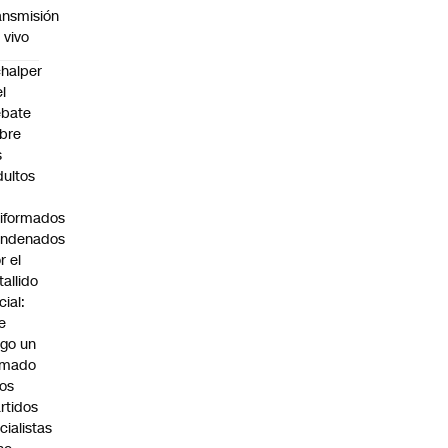
ansmisión
 vivo
halper
el
ebate
bre
s
dultos
iformados
ondenados
r el
tallido
cial:
e
go un
amado
los
rtidos
icialistas