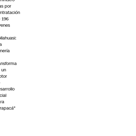
s por
ntratación
 196
venes
n
llahuasi:
a
nería
ansforma
 un
otor
e
sarrollo
cial
ra
rapacá"