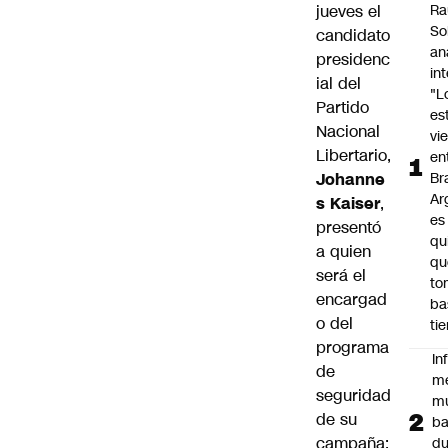
jueves el
Ra
So
candidato
an
presidenc
in
ial del
"L
Partido
es
Nacional
vi
Libertario,
en
Johanne
Bra
Ar
s Kaiser
,
es
presentó
qu
a quien
qu
será el
to
encargad
ba
o del
ti
programa
In
de
m
seguridad
m
de su
ba
campaña:
du