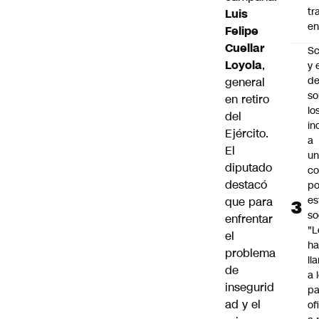
tr
Luis
en
Felipe
Cuellar
Sc
Loyola
,
y 
d
general
so
en retiro
lo
del
in
Ejército.
a
El
un
diputado
c
destacó
po
es
que para
so
enfrentar
"L
el
ha
problema
ll
de
a 
insegurid
pa
ad y el
of