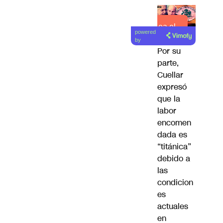
Lea el
powered
artículo
by
Por su
parte,
Cuellar
expresó
que la
labor
encomen
dada es
“titánica”
debido a
las
condicion
es
actuales
en