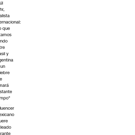
úl
hr,
alista
ternacional:
o que
tamos
endo
tre
sil y
gentina
 un
iebre
e
mará
stante
empo"
fluencer
exicano
uere
leado
rante