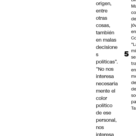
origen,
Ma
entre
co
otras
de
cosas,
jó
e
también
Co
en malas
"L
decisione
mi
s
se
políticas”.
tr
“No nos
en
interesa
m
d
necesaria
de
mente el
so
color
pa
político
Ta
de ese
personal,
nos
interesa