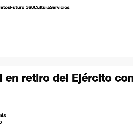
letos
Futuro 360
Cultura
Servicios
l en retiro del Ejército 
MÁS
O