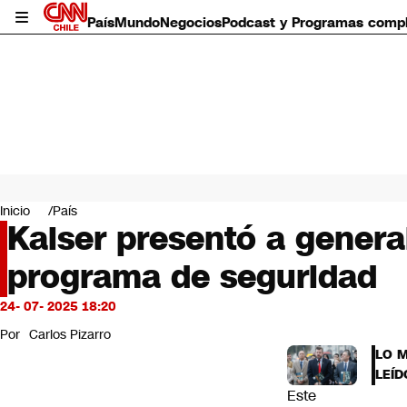
País
Mundo
Negocios
Podcast y Programas comp
País
Mundo
Inicio
País
Negocios
Kaiser presentó a genera
Deportes
programa de seguridad
Programas completos
Cultura
Servicios
24- 07- 2025 18:20
Bits
Por
Carlos Pizarro
CNN Data
LO 
CNN tiempo
LEÍD
Futuro 360
Este
Opinión