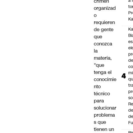
a 
crimen
to
organizad
Pr
o
Ka
requieren
de gente
Ka
Bi
que
es
conozca
el
la
pr
materia,
d
“que
co
tenga el
mi
conocimie
q
tr
nto
pr
técnico
so
para
Re
solucionar
de
problema
de
s que
Fu
tienen un
Bi