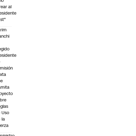
no
rear al
esidente
st"
rim
anchi
egido
esidente
e
misión
xta
ue
amita
oyecto
bre
glas
 Uso
 la
erza
ministro