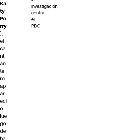
Ka
investigación
ty
contra
Pe
el
rry
PDG
),
el
ca
nt
an
te
re
ap
ar
eci
ó
lue
go
de
ha