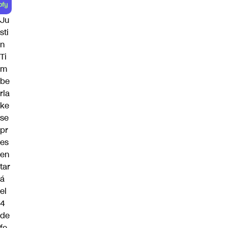
Ju
sti
n
Ti
m
be
rla
ke
se
pr
es
en
tar
á
el
4
de
fe