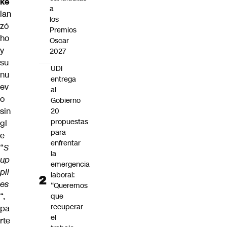
ke
a
lan
los
zó
Premios
ho
Oscar
y
2027
su
UDI
nu
entrega
ev
al
o
Gobierno
sin
20
propuestas
gl
para
e
enfrentar
“
S
la
up
emergencia
pli
laboral:
es
“Queremos
“,
que
recuperar
pa
el
rte