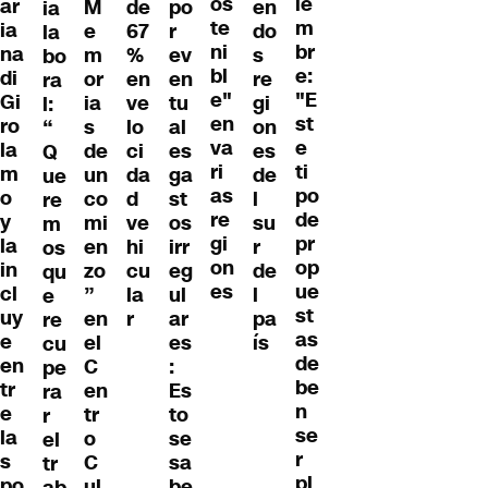
os
ie
ar
M
de
po
en
ia
te
m
ia
e
67
r
do
la
ni
br
na
m
%
ev
s
bo
bl
e:
di
or
en
en
re
ra
e"
"E
Gi
ia
ve
tu
gi
l:
en
st
ro
s
lo
al
on
“
va
e
la
de
ci
es
es
Q
ri
ti
m
un
da
ga
de
ue
as
po
o
co
d
st
l
re
re
de
y
mi
ve
os
su
m
gi
pr
la
en
hi
irr
r
os
on
op
in
zo
cu
eg
de
qu
es
ue
cl
”
la
ul
l
e
st
uy
en
r
ar
pa
re
as
e
el
es
ís
cu
de
en
C
:
pe
be
tr
en
Es
ra
n
e
tr
to
r
se
la
o
se
el
r
s
C
sa
tr
pl
po
ul
be