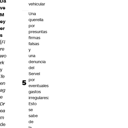
Da
vehicular
ve
Una
M
querella
ey
por
er
presuntas
s
firmas
(
Fi
falsas
re
y
wo
una
denuncia
rk
del
y
Servel
Te
por
en
eventuales
ag
gastos
e
irregulares:
Dr
Esto
se
ea
sabe
m
de
de
la