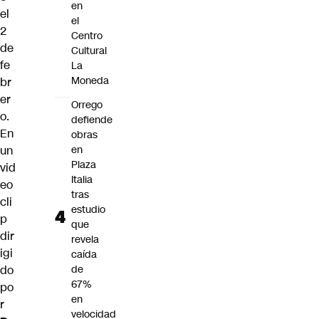
en
el
el
2
Centro
de
Cultural
fe
La
Moneda
br
er
Orrego
o.
defiende
En
obras
un
en
Plaza
vid
Italia
eo
tras
cli
estudio
p
que
dir
revela
igi
caída
do
de
67%
po
en
r
velocidad