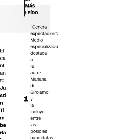
Futuro 360
MÁS
Opinión
LEÍDO
“Genera
expectación”:
Medio
especializado
El
destaca
ca
a
nt
la
an
actriz
Mariana
te
di
Ju
Girolamo
sti
y
n
la
Ti
incluye
m
entre
be
las
posibles
rla
candidatas