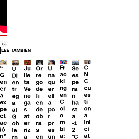
LEE TAMBIÉN
Fr
C
“
Ju
Or
U
Se
U
ac
N
G
lie
re
na
es
DI
ki
C
en
ta
go
qu
pe
en
ng
cu
er
Ve
de
er
ra
tr
en
es
a
ne
fi
ell
n
eg
C
ti
ex
ga
en
a
ha
a
ol
on
pe
s
de
po
st
al
o
a
ct
at
ob
r
a
G
m
ini
ac
er
ra
pr
-1
ob
bi
ci
ió
riz
s
es
2
ie
a:
at
n”
a
en
un
°C
rn