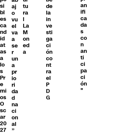
ab
an
si
tu
de
aj
ifi
bl
ra
la
o
ca
es
l
in
vu
da
ca
La
ve
el
s
nd
M
sti
va
co
id
on
ga
a
n
at
ed
ci
se
an
as
a
ón
r
ti
a
co
un
ci
lo
nt
a
pa
s
ra
pr
ci
Pr
el
io
ón
e
P
ri
"
mi
D
da
os
G
d
O
na
sc
ci
ar
on
20
al
27
”