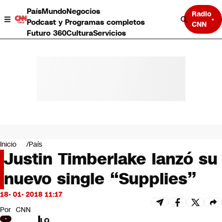
País
Mundo
Negocios
Radio
Podcast y Programas completos
CNN
Futuro 360
Cultura
Servicios
País
Mundo
Negocios
Inicio
País
Justin Timberlake lanzó su
Deportes
Programas completos
nuevo single “Supplies”
Cultura
Servicios
18- 01- 2018 11:17
Bits
CNN Data
Por
CNN
CNN tiempo
LO