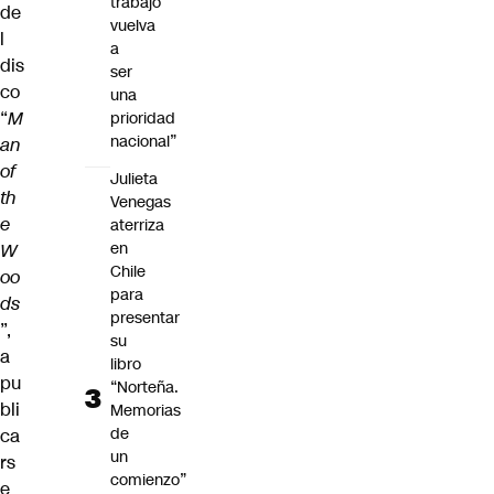
trabajo
de
vuelva
l
a
dis
ser
co
una
“
M
prioridad
nacional”
an
of
Julieta
th
Venegas
e
aterriza
en
W
Chile
oo
para
ds
presentar
”,
su
a
libro
pu
“Norteña.
bli
Memorias
de
ca
un
rs
comienzo”
e