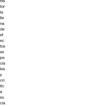
his
tor
ia
lle
na
de
ef
ec
tos
es
pe
cia
les
y
crí
tic
a
so
cia