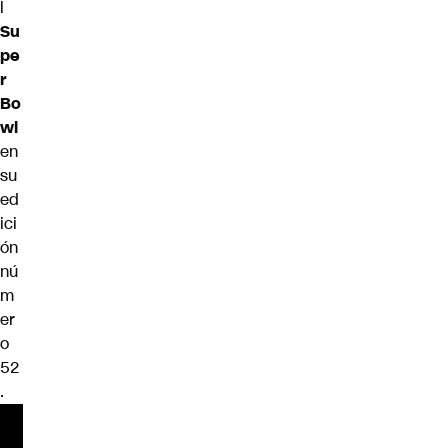
l
Su
pe
r
Bo
wl
en
su
ed
ici
ón
nú
m
er
o
52
.