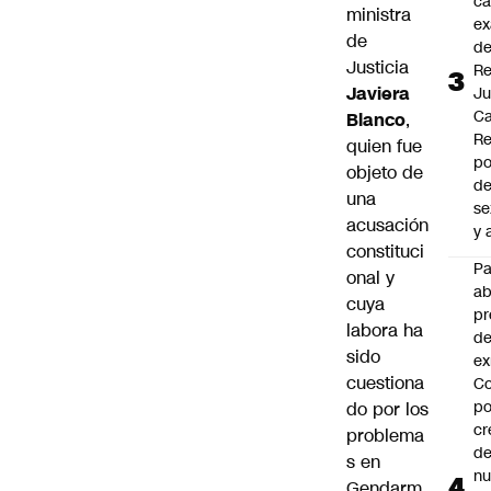
cá
ministra
ex
de
d
Justicia
Re
Javiera
J
Ca
Blanco
,
Re
quien fue
po
objeto de
de
una
se
acusación
y 
constituci
P
onal y
a
cuya
pr
labora ha
de
sido
ex
cuestiona
Co
po
do por los
cr
problema
de
s en
n
Gendarm