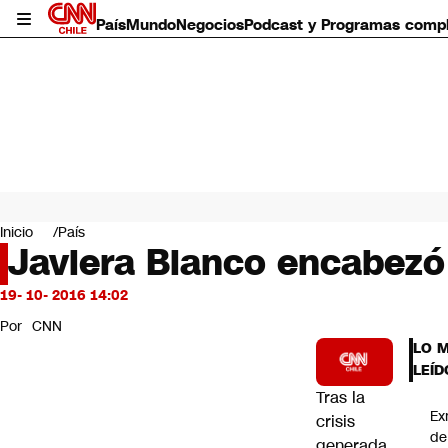
País
Mundo
Negocios
Podcast y Programas comp
País
Mundo
Inicio
País
Negocios
Javiera Blanco encabezó
Deportes
Programas completos
19- 10- 2016 14:02
Cultura
Por
CNN
Servicios
LO 
Bits
LEÍD
CNN Data
Tras la
CNN tiempo
Ex
crisis
Futuro 360
de
generada
Opinión