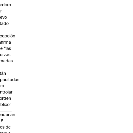
rdero
r
uevo
tado
e
cepción
afirma
e “las
erzas
rmadas
o
tán
pacitadas
ra
ntrolar
 orden
blico”
ondenan
15
os de