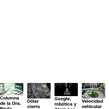
Columna
Google,
Dólar
Velocidad
de la Dra.
robótica y
cierra
vehicular
Paula