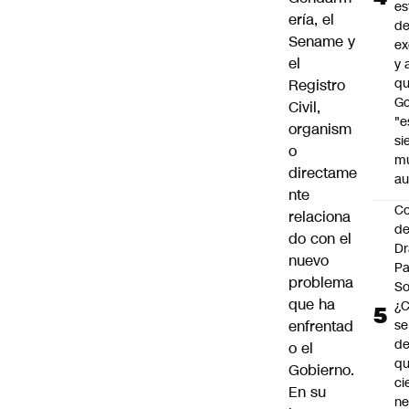
es
ería, el
d
Sename y
ex
el
y 
qu
Registro
Go
Civil,
"e
organism
si
o
m
directame
au
nte
C
relaciona
de
do con el
Dr
nuevo
Pa
problema
So
que ha
¿
enfrentad
se
de
o el
q
Gobierno.
ci
En su
ne