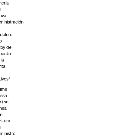
nería
r
eva
ministración
delco:
o
toy de
uerdo
 la
nta
tivos"
aime
assa
A) se
inea
on
stura
l
ministro