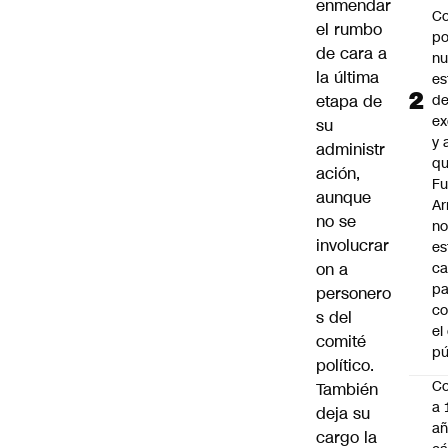
enmendar
Co
el rumbo
po
de cara a
n
la última
es
etapa de
d
ex
su
y 
administr
qu
ación,
Fu
aunque
A
no se
n
involucrar
es
on a
ca
pa
personero
co
s del
el
comité
pú
político.
C
También
a 
deja su
añ
cargo la