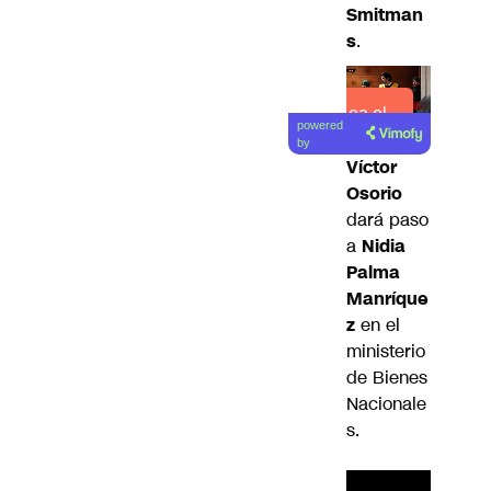
Smitman
s
.
Lea el
powered
artículo
by
Víctor
Osorio
dará paso
a
Nidia
Palma
Manríque
z
en el
ministerio
de Bienes
Nacionale
s.