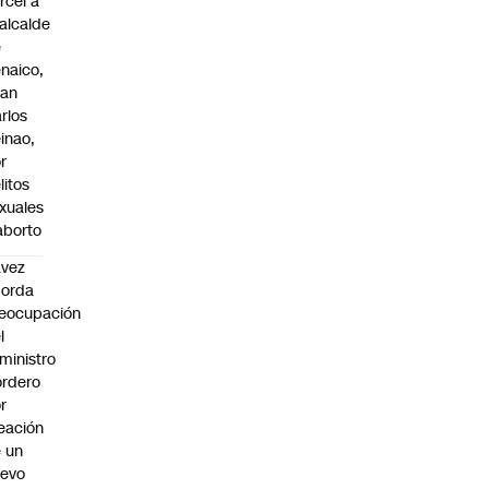
rcel a
alcalde
e
naico,
uan
rlos
inao,
r
litos
xuales
aborto
avez
borda
eocupación
l
ministro
rdero
r
eación
 un
uevo