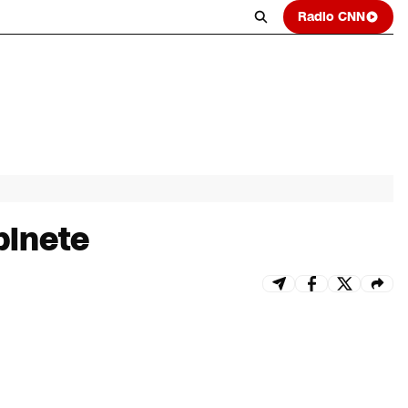
Radio CNN
binete