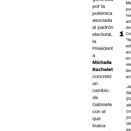
Mi
por la
po
polémica
nu
asociada
ad
al padrón
de
Co
electoral,
"N
la
es
President
ac
a
en
Michelle
ve
Bachelet
de
concretó
ac
un
J
cambio
B
de
(F
Gabinete
al
con el
c
po
que
de
busca
ex