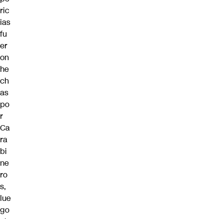
ric
ias
fu
er
on
he
ch
as
po
r
Ca
ra
bi
ne
ro
s
,
lue
go