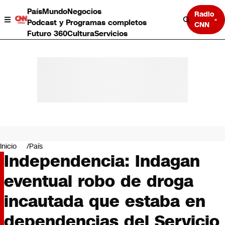
País
Mundo
Negocios
Radio
Podcast y Programas completos
CNN
Futuro 360
Cultura
Servicios
País
Mundo
Negocios
Inicio
País
Independencia: Indagan
Deportes
Programas completos
eventual robo de droga
Cultura
Servicios
incautada que estaba en
Bits
CNN Data
dependencias del Servicio
CNN tiempo