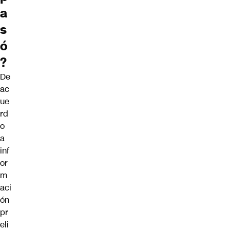
a
s
ó
?
De
ac
ue
rd
o
a
inf
or
m
aci
ón
pr
eli