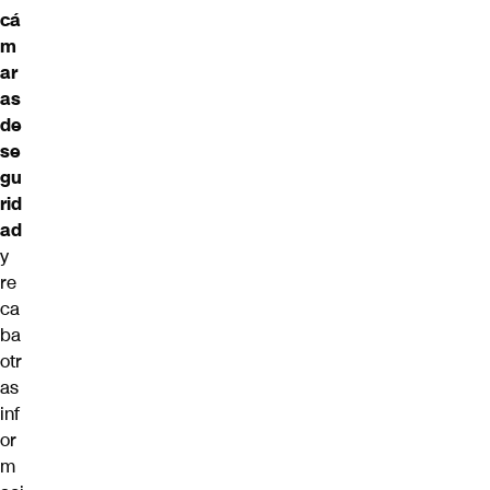
cá
m
ar
as
de
se
gu
rid
ad
y
re
ca
ba
otr
as
inf
or
m