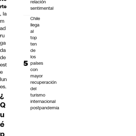
relación
rte
sentimental
, la
Chile
m
llega
ad
al
ru
top
ga
ten
da
de
los
de
países
est
con
e
mayor
lun
recuperación
es.
del
¿
turismo
internacional
Q
postpandemia
u
é
p