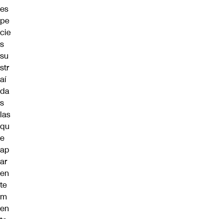
es
pe
cie
s
su
str
aí
da
s
las
qu
e
ap
ar
en
te
m
en