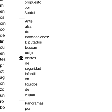
propuesto
m
por
en
Subtel
os
Ante
cin
alza
co
de
de
intoxicaciones:
lin
Diputados
cu
buscan
exigir
en
cierres
tes
de
pr
seguridad
ot
infantil
ag
en
oni
líquidos
zó
de
vapeo
un
ro
Panoramas
bo
por