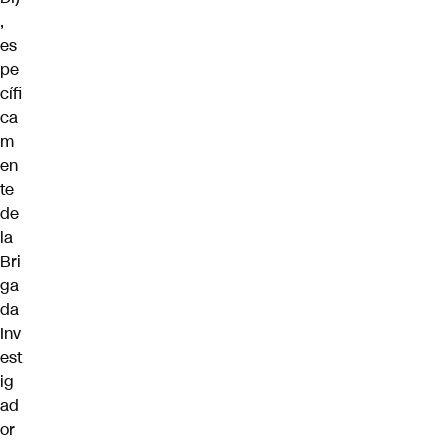
,
es
pe
cífi
ca
m
en
te
de
la
Bri
ga
da
Inv
est
ig
ad
or