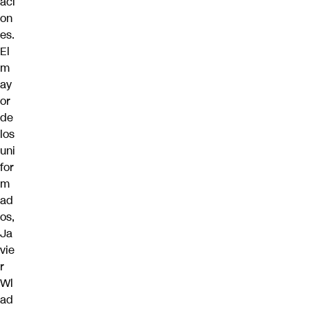
aci
on
es.
El
m
ay
or
de
los
uni
for
m
ad
os,
Ja
vie
r
Wl
ad