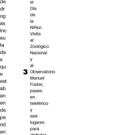
de
el
Día
dr
de
og
la
as
Niñez:
inc
Visita
au
al
ta
Zoológico
da
Nacional
y
s
al
qu
Observatorio
e
Manuel
est
Foster,
ab
paseo
an
en
en
teleférico
y
de
seis
pe
lugares
nd
para
en