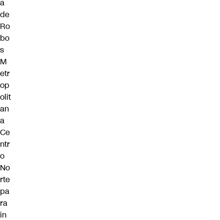
a
de
Ro
bo
s
M
etr
op
olit
an
a
Ce
ntr
o
No
rte
pa
ra
in