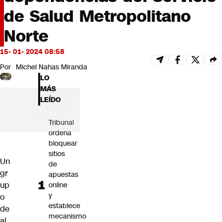
Futuro 360
de Salud Metropolitano
Opinión
Norte
15- 01- 2024 08:58
Por
Michel Nahas Miranda
LO
MÁS
LEÍDO
Tribunal
ordena
bloquear
sitios
Un
de
gr
apuestas
up
online
y
o
establece
de
mecanismo
al