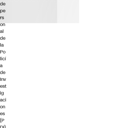
de
pe
rs
on
al
de
la
Po
licí
a
de
Inv
est
ig
aci
on
es
(P
DI)