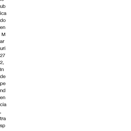
ub
ica
do
en
M
ar
uri
27
2,
In
de
pe
nd
en
cia
,
tra
sp