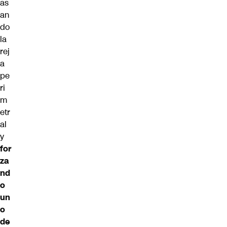
as
an
do
la
rej
a
pe
ri
m
etr
al
y
for
za
nd
o
un
o
de