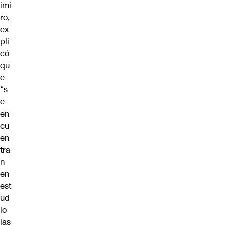
imi
ro,
ex
pli
có
qu
e
“s
e
en
cu
en
tra
n
en
est
ud
io
las