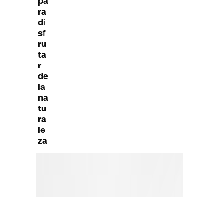
pa
ra
di
sf
ru
ta
r
de
la
na
tu
ra
le
za