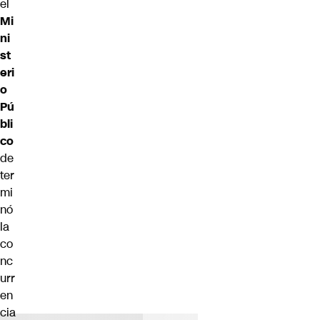
el
Mi
ni
st
eri
o
Pú
bli
co
de
ter
mi
nó
la
co
nc
urr
en
cia