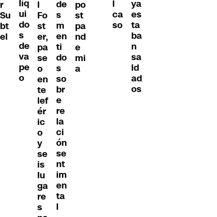
líq
ya
l
de
r
l
po
ui
es
ca
s
Su
Fo
st
do
ta
so
m
bt
st
pa
s
ba
en
el
er,
nd
de
n
ti
pa
e
va
sa
do
se
mi
pe
ld
s
o
a
o
ad
so
en
os
br
te
e
lef
re
ér
la
ic
ci
o
ón
y
se
se
nt
is
im
lu
en
ga
ta
re
l
s