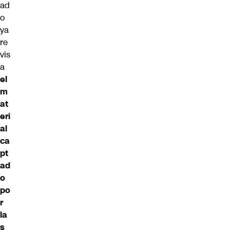
ad
o
ya
re
vis
a
el
m
at
eri
al
ca
pt
ad
o
po
r
la
s