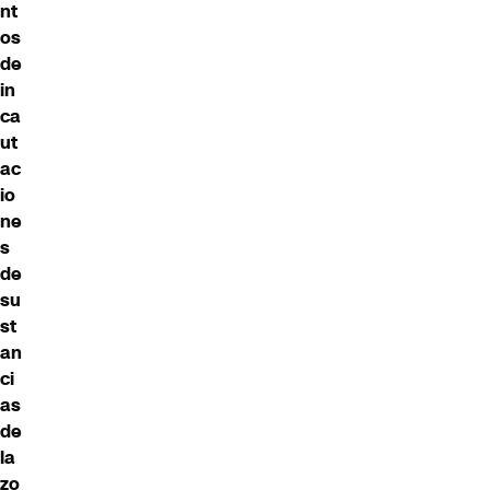
nt
os
de
in
ca
ut
ac
io
ne
s
de
su
st
an
ci
as
de
la
zo