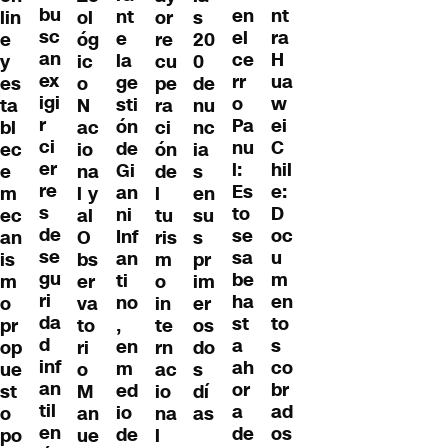
bu
nt
en
nt
lin
ol
or
s
sc
ra
el
e
e
óg
re
20
an
H
ce
la
y
ic
cu
0
ex
ua
rr
ge
es
o
pe
de
igi
w
o
sti
ta
N
ra
nu
r
ei
Pa
ón
bl
ac
ci
nc
ci
C
nu
de
ec
io
ón
ia
er
hil
l:
Gi
e
na
de
s
re
e:
Es
an
m
l y
l
en
s
D
to
ni
ec
al
tu
su
de
oc
se
Inf
an
O
ris
s
se
u
sa
an
is
bs
m
pr
gu
m
be
ti
m
er
o
im
ri
en
ha
no
o
va
in
er
da
to
st
,
pr
to
te
os
d
s
a
en
op
ri
rn
do
inf
co
ah
m
ue
o
ac
s
an
br
or
ed
st
M
io
dí
til
ad
a
io
o
an
na
as
en
os
de
de
po
ue
l