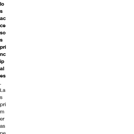
lo
s
ac
ce
so
s
pri
nc
ip
al
es
.
La
s
pri
m
er
as
pe