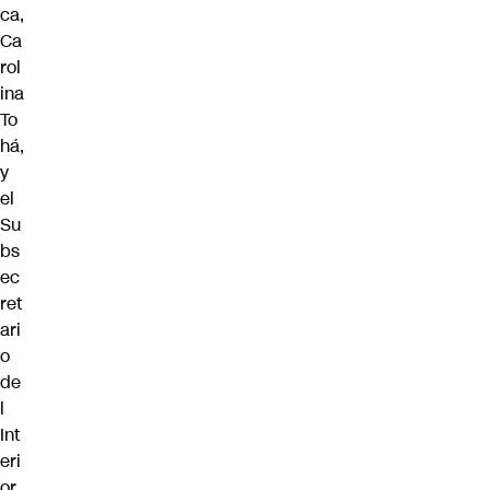
ca,
Ca
rol
ina
To
há
,
y
el
Su
bs
ec
ret
ari
o
de
l
Int
eri
or,