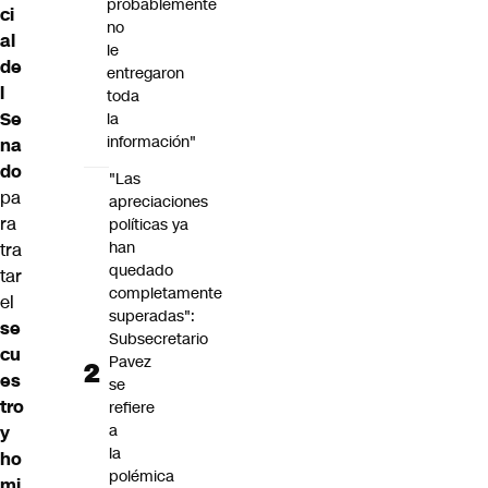
probablemente
ci
no
al
le
de
entregaron
l
toda
Se
la
información"
na
do
"Las
pa
apreciaciones
ra
políticas ya
han
tra
quedado
tar
completamente
el
superadas":
se
Subsecretario
cu
Pavez
es
se
tro
refiere
a
y
la
ho
polémica
mi