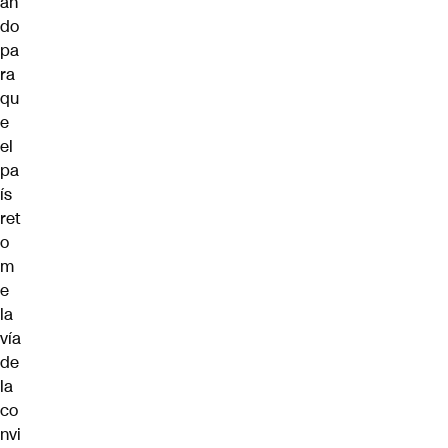
an
do
pa
ra
qu
e
el
pa
ís
ret
o
m
e
la
vía
de
la
co
nvi