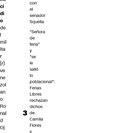
con
ci
el
di
senador
o
Squella
de
"Señora
l
de
mil
feria"
ita
y
r
"se
le
(r)
salió
ve
lo
ne
poblacional":
zol
Ferias
an
Libres
o
rechazan
Ro
dichos
de
nal
Camila
d
Flores
Oj
y