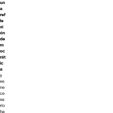
un
a
ref
le
xi
ón
de
m
oc
rát
ic
a
y
es
ne
ce
sa
rio
ha