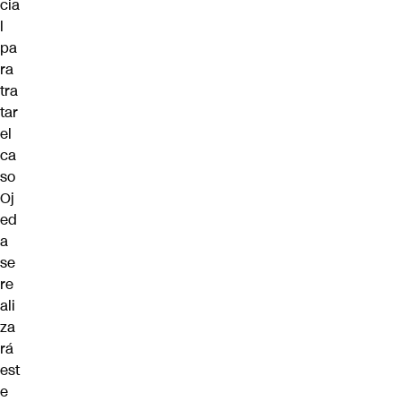
cia
l
pa
ra
tra
tar
el
ca
so
Oj
ed
a
se
re
ali
za
rá
est
e