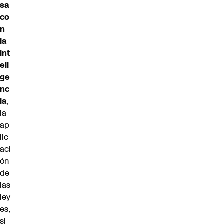
sa
co
n
la
int
eli
ge
nc
ia
,
la
ap
lic
aci
ón
de
las
ley
es,
si