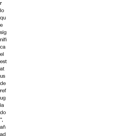
r
lo
qu
e
sig
nifi
ca
el
est
at
us
de
ref
ug
ia
do
”,
añ
ad