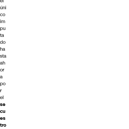
el
úni
co
im
pu
ta
do
ha
sta
ah
or
a
po
r
el
se
cu
es
tro