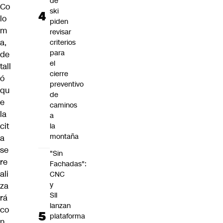
de
Co
ski
lo
piden
m
revisar
a
,
criterios
para
de
el
tall
cierre
ó
preventivo
qu
de
e
caminos
la
a
cit
la
montaña
a
se
"Sin
re
Fachadas":
ali
CNC
y
za
SII
rá
lanzan
co
plataforma
n