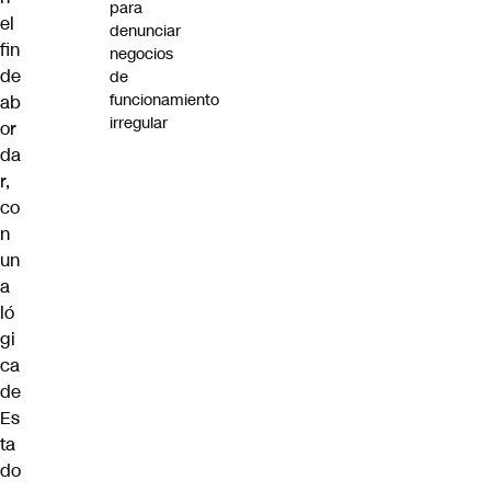
para
el
denunciar
fin
negocios
de
de
funcionamiento
ab
irregular
or
da
r,
co
n
un
a
ló
gi
ca
de
Es
ta
do