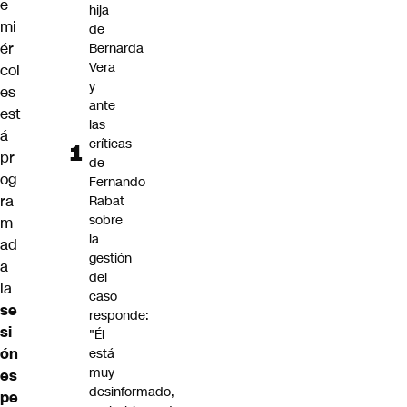
e
hija
mi
de
ér
Bernarda
Vera
col
y
es
ante
est
las
á
críticas
pr
de
og
Fernando
ra
Rabat
sobre
m
la
ad
gestión
a
del
la
caso
se
responde:
si
"Él
ón
está
muy
es
desinformado,
pe