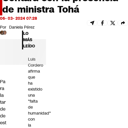
Futuro 360
de ministra Tohá
Opinión
06- 03- 2024 07:28
Por
Daniela Pérez
LO
MÁS
LEÍDO
Luis
Cordero
afirma
que
Pa
ha
ra
existido
la
una
"falta
tar
de
de
humanidad"
de
con
est
la