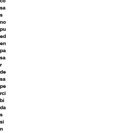
co
sa
s
no
pu
ed
en
pa
sa
r
de
sa
pe
rci
bi
da
s
si
n