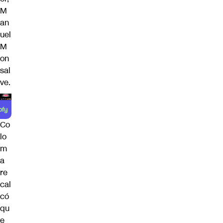
M
an
uel
M
on
sal
ve
.
Co
lo
m
a
re
cal
có
qu
e