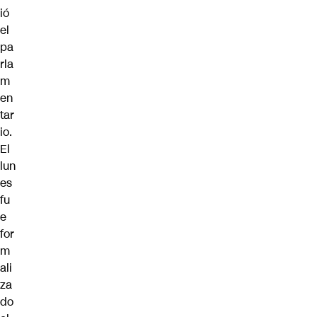
ió
el
pa
rla
m
en
tar
io.
El
lun
es
fu
e
for
m
ali
za
do