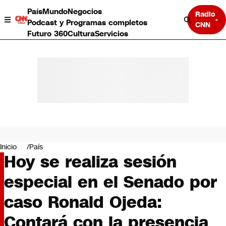
País
Mundo
Negocios
Radio
Podcast y Programas completos
CNN
Futuro 360
Cultura
Servicios
País
Mundo
Negocios
Inicio
País
Hoy se realiza sesión
Deportes
Programas completos
especial en el Senado por
Cultura
Servicios
caso Ronald Ojeda:
Bits
CNN Data
Contará con la presencia
CNN tiempo