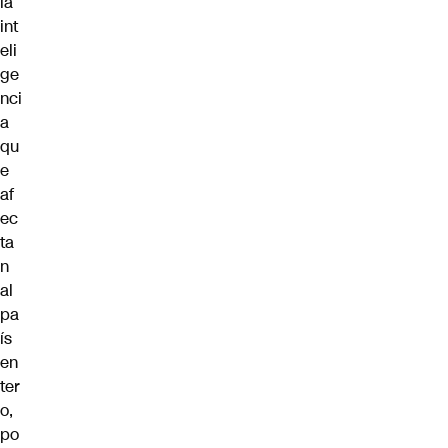
la
int
eli
ge
nci
a
qu
e
af
ec
ta
n
al
pa
ís
en
ter
o,
po