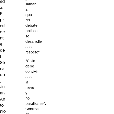
ed
llaman
a
.
a
El
que
pr
"el
debate
esi
político
de
se
nt
desarrolle
e
con
de
respeto"
l
"Chile
Se
debe
na
convivir
do
con
,
la
Ju
nieve
an
y
no
An
paralizarse":
to
Centros
nio