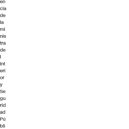
en
cia
de
la
mi
nis
tra
de
l
Int
eri
or
y
Se
gu
rid
ad
Pú
bli