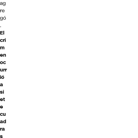
ag
re
gó
.
El
cri
m
en
oc
urr
ió
a
si
et
e
cu
ad
ra
s