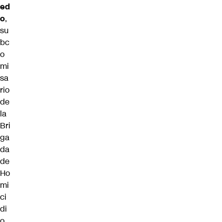
ed
o
,
su
bc
o
mi
sa
rio
de
la
Bri
ga
da
de
Ho
mi
ci
di
o