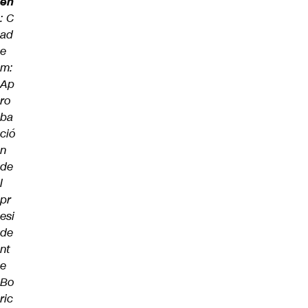
én
:
C
ad
e
m:
Ap
ro
ba
ció
n
de
l
pr
esi
de
nt
e
Bo
ric