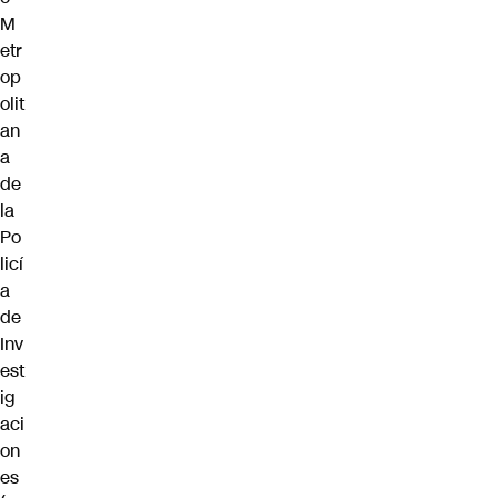
M
etr
op
olit
an
a
de
la
Po
licí
a
de
Inv
est
ig
aci
on
es