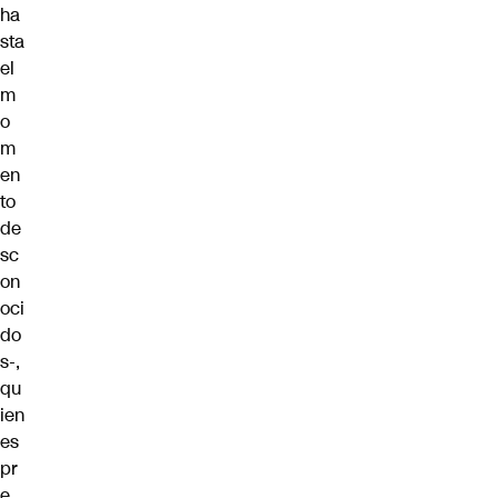
ha
sta
el
m
o
m
en
to
de
sc
on
oci
do
s-,
qu
ien
es
pr
e