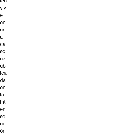
ien
viv
e
en
un
a
ca
so
na
ub
ica
da
en
la
int
er
se
cci
ón