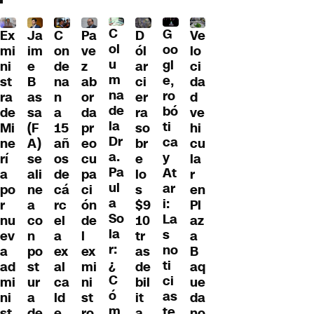
C
G
Ex
Ja
C
Pa
D
Ve
ol
oo
mi
im
on
ve
ól
lo
u
gl
ni
e
de
z
ar
ci
m
e,
st
B
na
ab
ci
da
na
ro
ra
as
n
or
er
d
de
bó
de
sa
a
da
ra
ve
la
ti
Mi
(F
15
pr
so
hi
Dr
ca
ne
A)
añ
eo
br
cu
a.
y
rí
se
os
cu
e
la
Pa
At
a
ali
de
pa
lo
r
ul
ar
po
ne
cá
ci
s
en
a
i:
r
a
rc
ón
$9
Pl
So
La
nu
co
el
de
10
az
la
s
ev
n
a
l
tr
a
r:
no
a
po
ex
ex
as
B
¿
ti
ad
st
al
mi
de
aq
C
ci
mi
ur
ca
ni
bil
ue
ó
as
ni
a
ld
st
it
da
m
te
st
de
e
ro
a
no