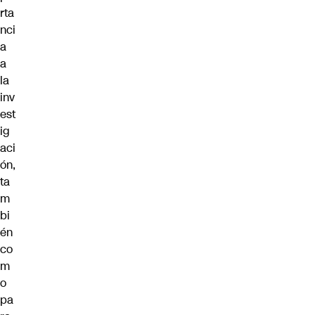
rta
nci
a
a
la
inv
est
ig
aci
ón,
ta
m
bi
én
co
m
o
pa