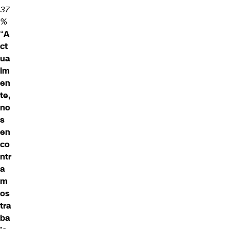
37
%
“
A
ct
ua
lm
en
te,
no
s
en
co
ntr
a
m
os
tra
ba