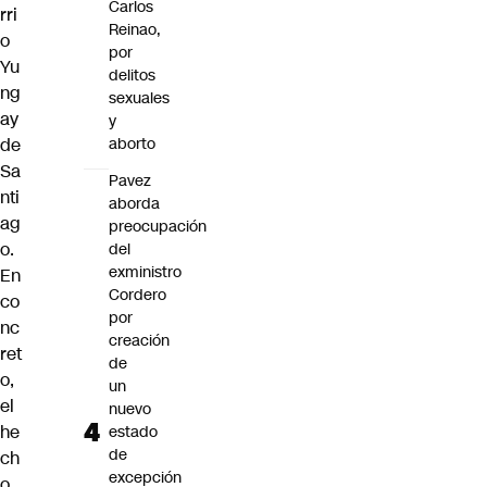
Carlos
rri
Reinao,
o
por
Yu
delitos
ng
sexuales
ay
y
aborto
de
Sa
Pavez
nti
aborda
ag
preocupación
o.
del
exministro
En
Cordero
co
por
nc
creación
ret
de
o,
un
el
nuevo
he
estado
de
ch
excepción
o