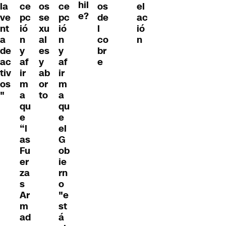
hil
la
ce
os
ce
os
el
e?
ve
pc
se
pc
de
ac
nt
ió
xu
ió
l
ió
a
n
al
n
co
n
de
y
es
y
br
ac
af
y
af
e
tiv
ir
ab
ir
os
m
or
m
"
a
to
a
qu
qu
e
e
“l
el
as
G
Fu
ob
er
ie
za
rn
s
o
Ar
"e
m
st
ad
á