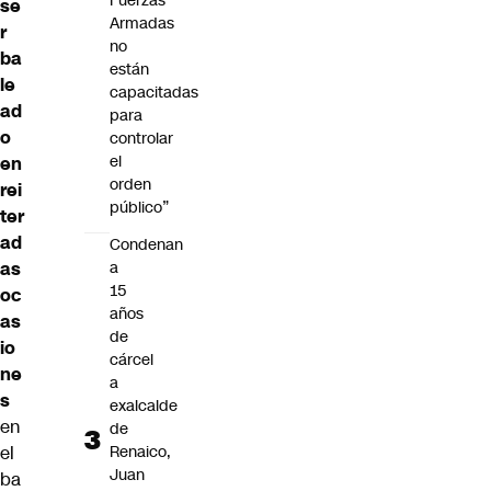
Fuerzas
se
Armadas
r
no
ba
están
le
capacitadas
ad
para
o
controlar
el
en
orden
rei
público”
ter
ad
Condenan
a
as
15
oc
años
as
de
io
cárcel
ne
a
s
exalcalde
en
de
Renaico,
el
Juan
ba