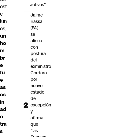
activos"
est
e
Jaime
lun
Bassa
(FA)
es,
se
un
alinea
ho
con
m
postura
br
del
e
exministro
fu
Cordero
por
e
nuevo
as
estado
es
de
in
excepción
ad
y
o
afirma
tra
que
“las
s