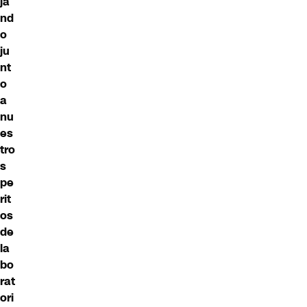
ja
nd
o
ju
nt
o
a
nu
es
tro
s
pe
rit
os
de
la
bo
rat
ori