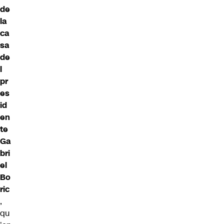
de
la
ca
sa
de
l
pr
es
id
en
te
Ga
bri
el
Bo
ric
,
qu