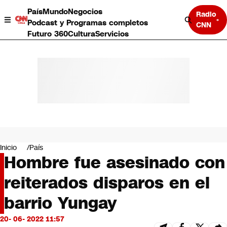
País
Mundo
Negocios
Radio
Podcast y Programas completos
CNN
Futuro 360
Cultura
Servicios
País
Mundo
Negocios
Inicio
País
Hombre fue asesinado con
Deportes
Programas completos
reiterados disparos en el
Cultura
Servicios
barrio Yungay
Bits
CNN Data
20- 06- 2022 11:57
CNN tiempo