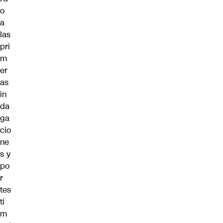
o
a
las
pri
m
er
as
in
da
ga
cio
ne
s y
po
r
tes
ti
m