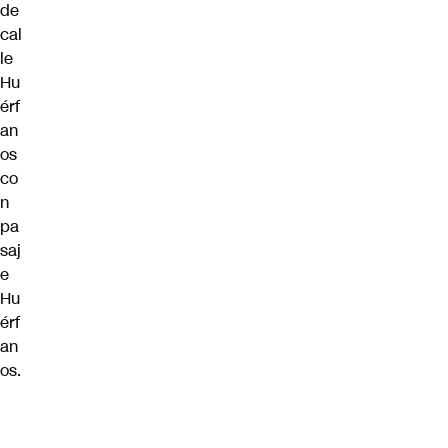
de
cal
le
Hu
érf
an
os
co
n
pa
saj
e
Hu
érf
an
os.