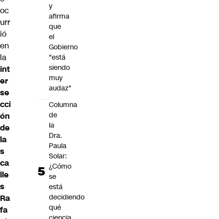
y
oc
afirma
urr
que
ió
el
en
Gobierno
la
"está
siendo
int
muy
er
audaz"
se
cci
Columna
de
ón
la
de
Dra.
la
Paula
s
Solar:
ca
¿Cómo
lle
se
s
está
decidiendo
Ra
qué
fa
ciencia