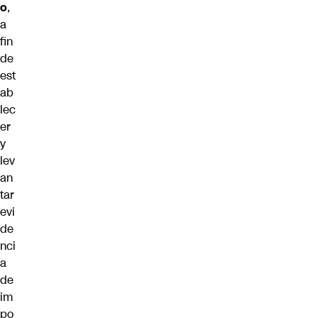
o
,
a
fin
de
est
ab
lec
er
y
lev
an
tar
evi
de
nci
a
de
im
po