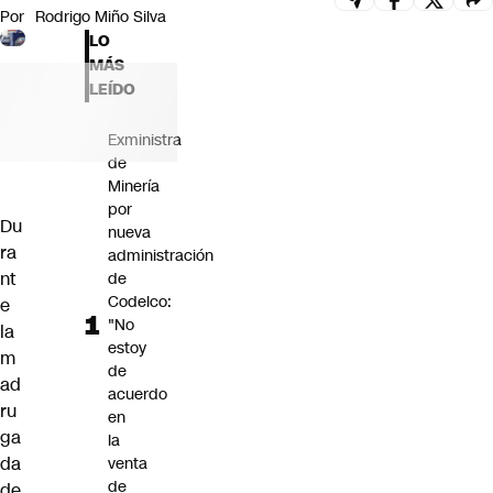
Por
Rodrigo Miño Silva
Futuro 360
LO
Opinión
MÁS
LEÍDO
Exministra
de
Minería
por
Du
nueva
ra
administración
nt
de
Codelco:
e
"No
la
estoy
m
de
ad
acuerdo
ru
en
ga
la
da
venta
de
de