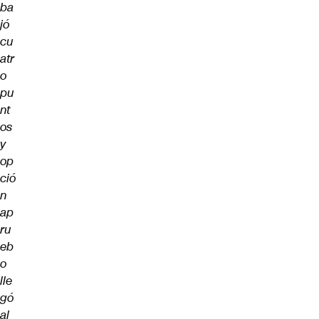
ba
jó
cu
atr
o
pu
nt
os
y
op
ció
n
ap
ru
eb
o
lle
gó
al