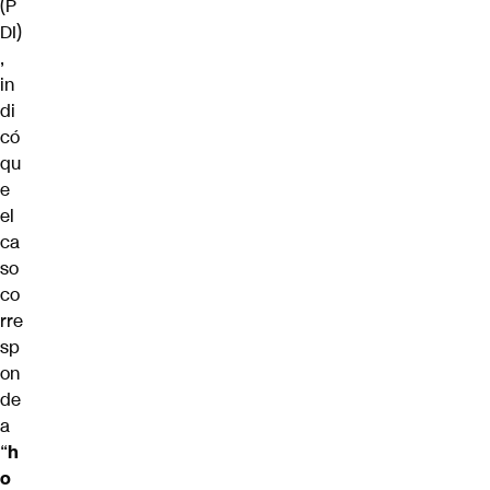
(P
DI)
,
in
di
có
qu
e
el
ca
so
co
rre
sp
on
de
a
“
h
o