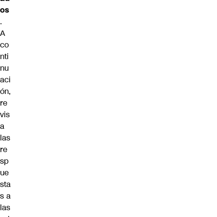
os
.
A
co
nti
nu
aci
ón,
re
vis
a
las
re
sp
ue
sta
s a
las