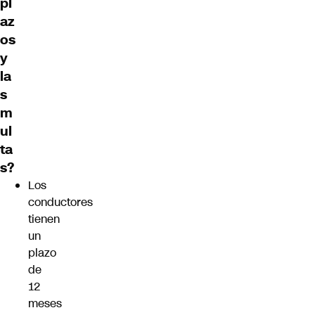
pl
az
os
y
la
s
m
ul
ta
s?
Los
conductores
tienen
un
plazo
de
12
meses