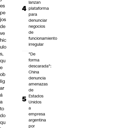
lanzan
es
plataforma
pe
para
jos
denunciar
de
negocios
de
ve
funcionamiento
híc
irregular
ulo
s,
"De
forma
qu
descarada":
e
China
ob
denuncia
lig
amenazas
ar
de
á
Estados
a
Unidos
a
to
empresa
do
argentina
qu
por