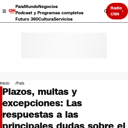
País
Mundo
Negocios
Radio
Podcast y Programas completos
CNN
Futuro 360
Cultura
Servicios
País
Mundo
Negocios
Inicio
País
Plazos, multas y
Deportes
Programas completos
excepciones: Las
Cultura
Servicios
respuestas a las
Bits
CNN Data
principales dudas sobre el
CNN tiempo