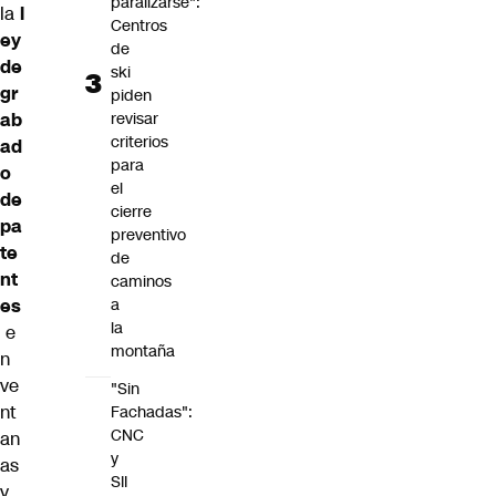
paralizarse":
la
l
Centros
ey
de
de
ski
gr
piden
ab
revisar
criterios
ad
para
o
el
de
cierre
pa
preventivo
te
de
nt
caminos
es
a
la
e
montaña
n
ve
"Sin
nt
Fachadas":
CNC
an
y
as
SII
y