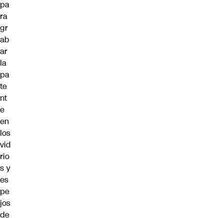
pa
ra
gr
ab
ar
la
pa
te
nt
e
en
los
vid
rio
s y
es
pe
jos
de