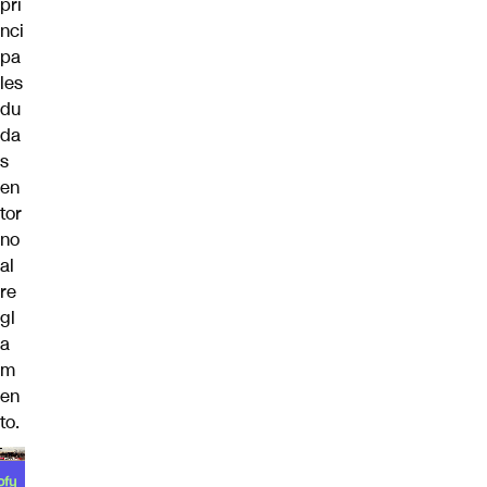
pri
nci
pa
les
du
da
s
en
tor
no
al
re
gl
a
m
en
to.