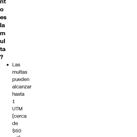
nt
o
es
la
m
ul
ta
?
Las
multas
pueden
alcanzar
hasta
1
UTM
(cerca
de
$60