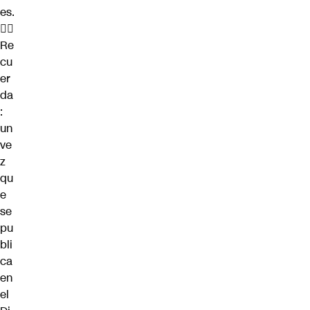
es.
👆🏻
Re
cu
er
da
:
un
ve
z
qu
e
se
pu
bli
ca
en
el