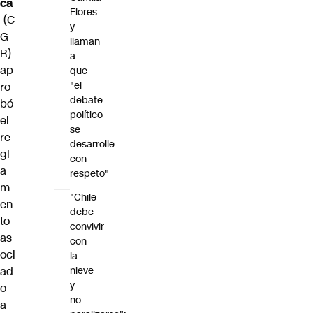
ca
Flores
(C
y
G
llaman
R)
a
ap
que
"el
ro
debate
bó
político
el
se
re
desarrolle
gl
con
a
respeto"
m
"Chile
en
debe
to
convivir
as
con
oci
la
ad
nieve
y
o
no
a