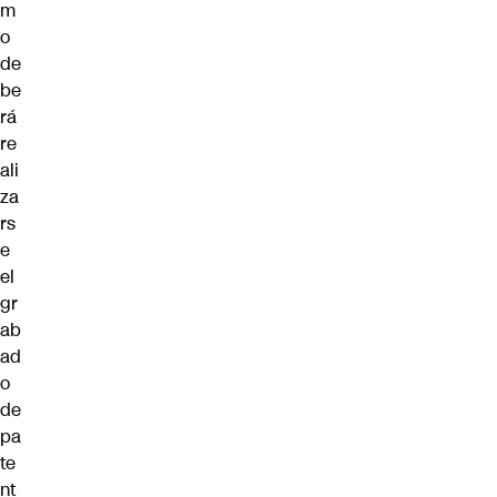
m
o
de
be
rá
re
ali
za
rs
e
el
gr
ab
ad
o
de
pa
te
nt