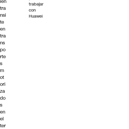
ien
trabajar
tra
con
nsi
Huawei
te
en
tra
ns
po
rte
s
m
ot
ori
za
do
s
en
el
ter