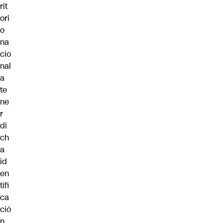
rit
ori
o
na
cio
nal
a
te
ne
r
di
ch
a
id
en
tifi
ca
ció
n.