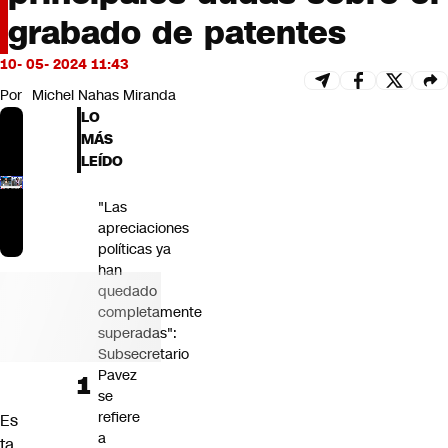
Futuro 360
grabado de patentes
Opinión
10- 05- 2024 11:43
Por
Michel Nahas Miranda
LO
MÁS
LEÍDO
"Las
apreciaciones
políticas ya
han
quedado
completamente
superadas":
Subsecretario
Pavez
se
refiere
Es
a
ta