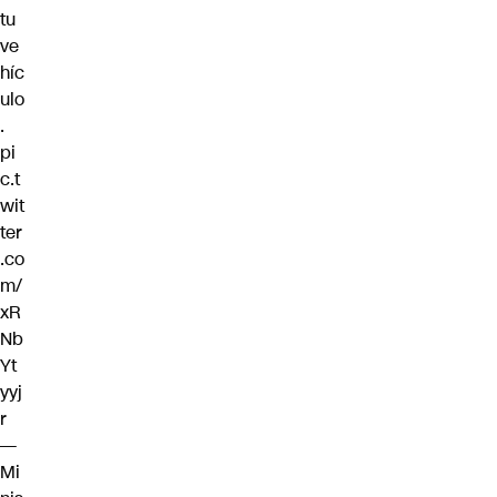
tu
ve
híc
ulo
.
pi
c.t
wit
ter
.co
m/
xR
Nb
Yt
yyj
r
—
Mi