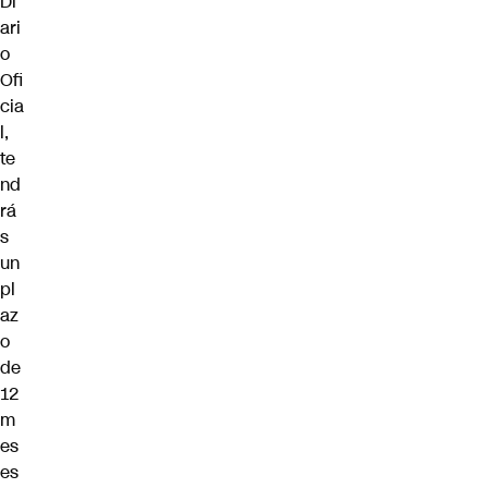
Di
ari
o
Ofi
cia
l,
te
nd
rá
s
un
pl
az
o
de
12
m
es
es