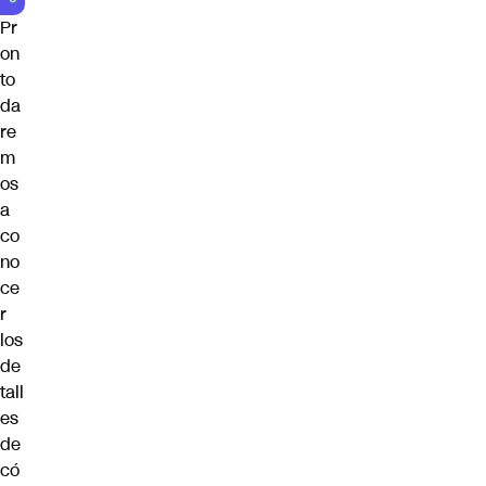
Pr
on
to
da
re
m
os
a
co
no
ce
r
los
de
tall
es
de
có