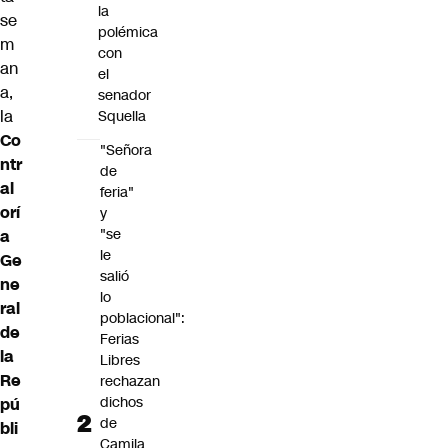
la
se
polémica
m
con
an
el
a,
senador
la
Squella
Co
"Señora
ntr
de
al
feria"
orí
y
"se
a
le
Ge
salió
ne
lo
ral
poblacional":
de
Ferias
la
Libres
Re
rechazan
dichos
pú
de
bli
Camila