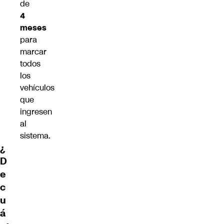
de
4
meses
para
marcar
todos
los
vehículos
que
ingresen
al
sistema.
¿
D
e
c
u
á