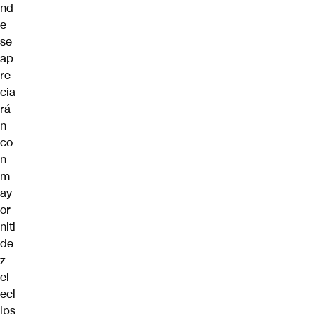
nd
e
se
ap
re
cia
rá
n
co
n
m
ay
or
niti
de
z
el
ecl
ips