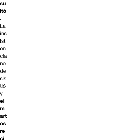
su
ltó
.
La
ins
ist
en
cia
no
de
sis
tió
y
el
m
art
es
re
ci