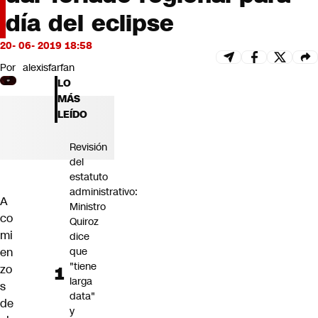
Futuro 360
día del eclipse
Opinión
20- 06- 2019 18:58
Por
alexisfarfan
LO
MÁS
LEÍDO
Revisión
del
estatuto
administrativo:
A
Ministro
co
Quiroz
mi
dice
en
que
"tiene
zo
larga
s
data"
de
y