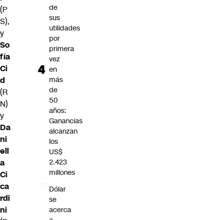
de
(P
sus
S),
utilidades
y
por
So
primera
fía
vez
Ci
en
d
más
de
(R
50
N)
años:
y
Ganancias
Da
alcanzan
ni
los
ell
US$
a
2.423
millones
Ci
ca
Dólar
rdi
se
ni
acerca