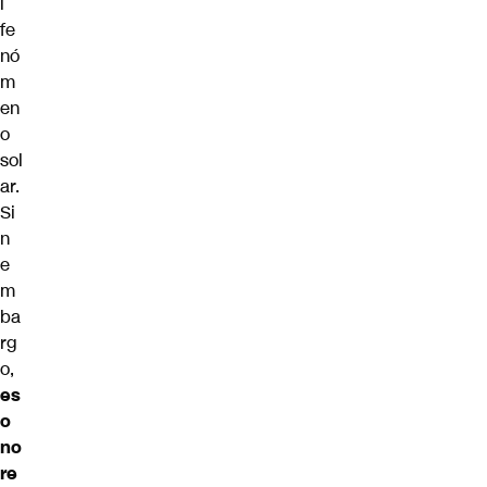
l
fe
nó
m
en
o
sol
ar.
Si
n
e
m
ba
rg
o,
es
o
no
re