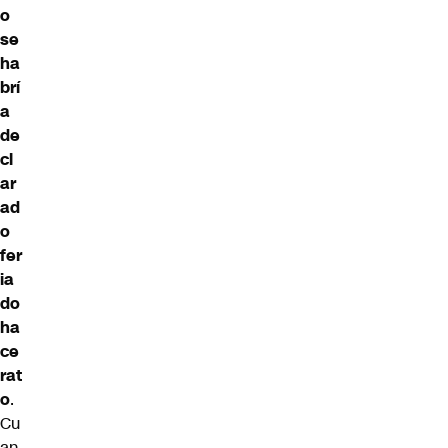
o
se
ha
brí
a
de
cl
ar
ad
o
fer
ia
do
ha
ce
rat
o
.
Cu
an