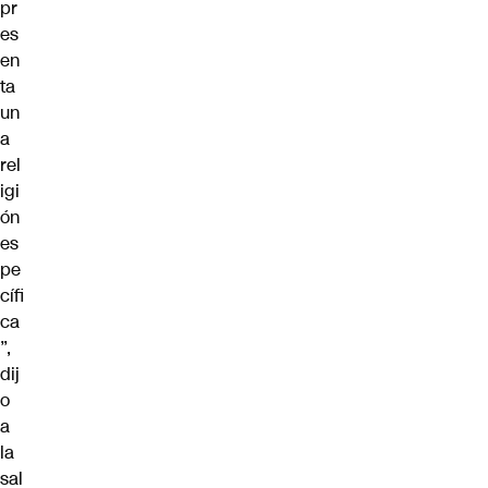
pr
es
en
ta
un
a
rel
igi
ón
es
pe
cífi
ca
”,
dij
o
a
la
sal