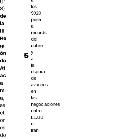
a
(P
los
S)
$920
de
pese
la
a
III
récords
Re
del
gi
cobre
y
ón
a
de
la
At
espera
ac
de
a
avances
m
en
a,
las
negociaciones
se
entre
ct
EE.UU.
or
e
es
Irán
do