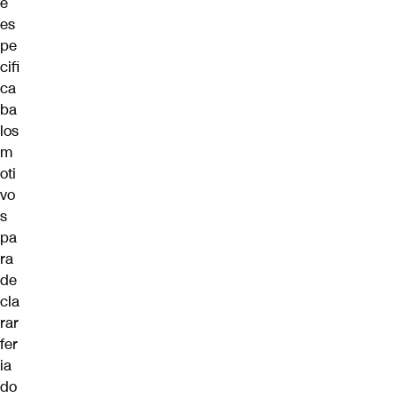
e
es
pe
cifi
ca
ba
los
m
oti
vo
s
pa
ra
de
cla
rar
fer
ia
do