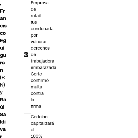
Empresa
,
de
Fr
retail
an
fue
cis
condenada
co
por
Eg
vulnerar
ui
derechos
de
gu
trabajadora
re
embarazada:
n
Corte
(R
confirmó
N)
multa
y
contra
Ra
la
firma
úl
Sa
Codelco
ldí
capitalizará
va
el
r
100%