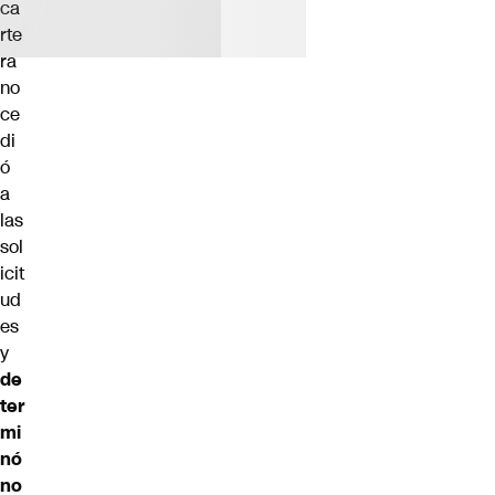
ca
rte
ra
no
ce
di
ó
a
las
sol
icit
ud
es
y
de
ter
mi
nó
no