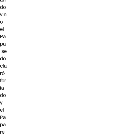
do
vin
o
el
Pa
pa
se
de
cla
ró
fer
ia
do
y
el
Pa
pa
re