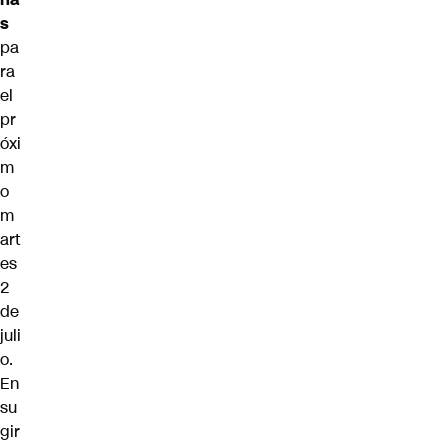
s
pa
ra
el
pr
óxi
m
o
m
art
es
2
de
juli
o.
En
su
gir