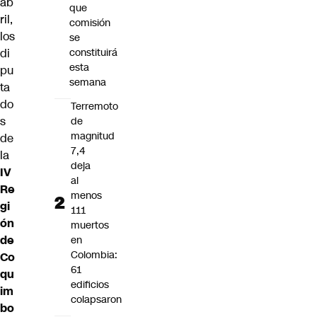
ab
que
ril,
comisión
los
se
di
constituirá
esta
pu
semana
ta
do
Terremoto
s
de
magnitud
de
7,4
la
deja
IV
al
Re
menos
gi
111
ón
muertos
de
en
Colombia:
Co
61
qu
edificios
im
colapsaron
bo