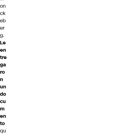
on
ck
eb
er
g.
Le
en
tre
ga
ro
n
un
do
cu
m
en
to
qu