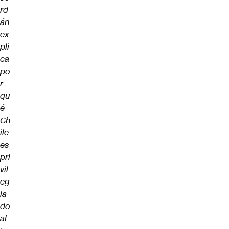
rd
án
ex
pli
ca
po
r
qu
é
Ch
ile
es
pri
vil
eg
ia
do
al