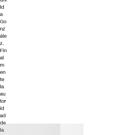
ld
a
Go
nz
ále
z.
Fin
al
m
en
te
la
au
tor
id
ad
de
la