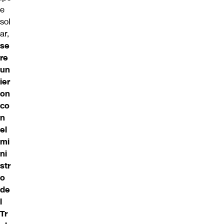
e
sol
ar,
se
re
un
ier
on
co
n
el
mi
ni
str
o
de
l
Tr