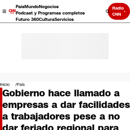
País
Mundo
Negocios
Radio
Podcast y Programas completos
CNN
Futuro 360
Cultura
Servicios
País
Mundo
Negocios
Inicio
País
Gobierno hace llamado a
Deportes
Programas completos
empresas a dar facilidades
Cultura
Servicios
a trabajadores pese a no
Bits
CNN Data
dar feriado regional para
CNN tiempo