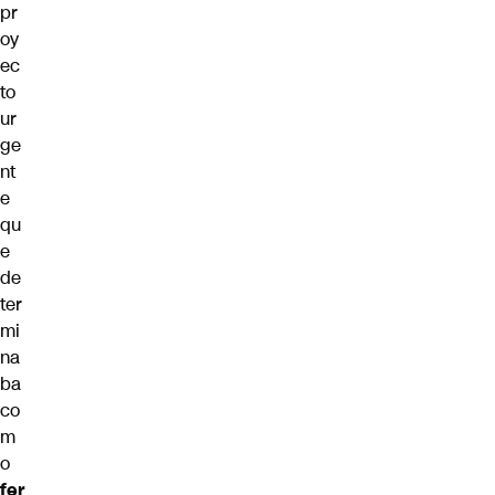
pr
oy
ec
to
ur
ge
nt
e
qu
e
de
ter
mi
na
ba
co
m
o
fer