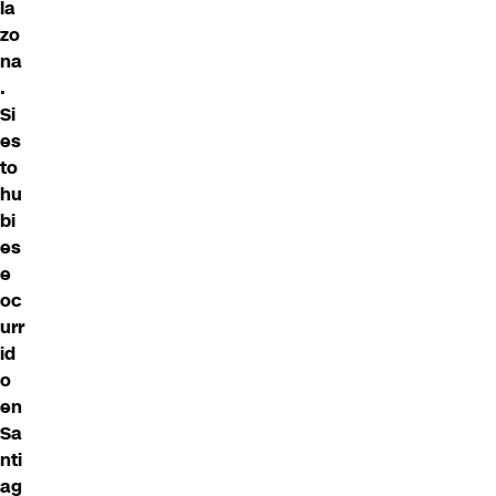
la
zo
na
.
Si
es
to
hu
bi
es
e
oc
urr
id
o
en
Sa
nti
ag