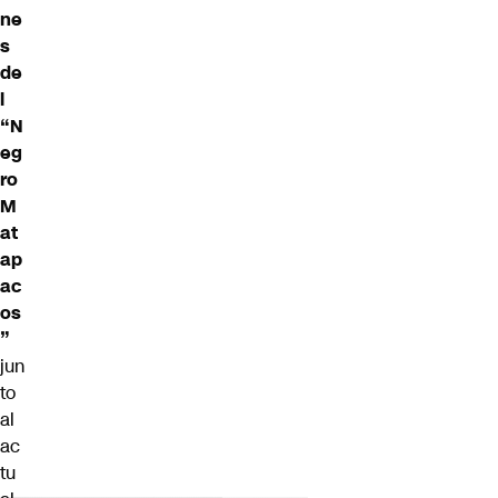
ne
s
de
l
“N
eg
ro
M
at
ap
ac
os
”
jun
to
al
ac
tu