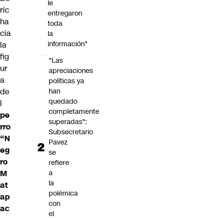
le
ric
entregaron
ha
toda
cia
la
información"
la
fig
"Las
ur
apreciaciones
a
políticas ya
han
de
quedado
l
completamente
pe
superadas":
rro
Subsecretario
“N
Pavez
eg
se
ro
refiere
a
M
la
at
polémica
ap
con
ac
el