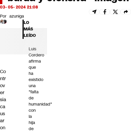
Futuro 360
03- 05- 2024 21:08
Opinión
Por
azuniga
LO
MÁS
LEÍDO
Luis
Cordero
afirma
que
Co
ha
ntr
existido
ov
una
"falta
er
de
sia
humanidad"
ca
con
us
la
ar
hija
on
de