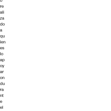
o
re
ali
za
do
a
qu
ien
es
lo
ap
oy
ar
on
du
ra
nt
e
el