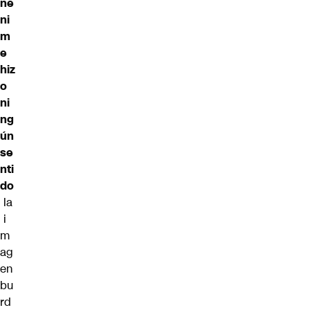
né
ni
m
e
hiz
o
ni
ng
ún
se
nti
do
la
i
m
ag
en
bu
rd