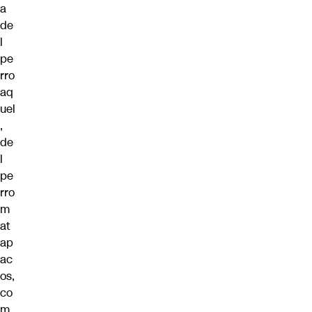
a
de
l
pe
rro
aq
uel
,
de
l
pe
rro
m
at
ap
ac
os,
co
m