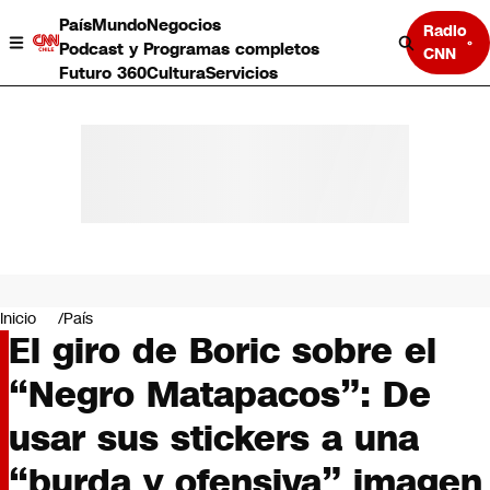
País
Mundo
Negocios
Radio
Podcast y Programas completos
CNN
Futuro 360
Cultura
Servicios
País
Mundo
Negocios
Inicio
País
El giro de Boric sobre el
Deportes
Programas completos
“Negro Matapacos”: De
Cultura
Servicios
usar sus stickers a una
Bits
CNN Data
“burda y ofensiva” imagen
CNN tiempo