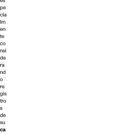
es
pe
cia
lm
en
te
co
nsi
de
ra
nd
o
re
gis
tro
s
de
su
ca