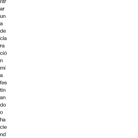
ntr
ar
un
a
de
cla
ra
ció
n
mí
a
fes
tin
an
do
o
ha
cie
nd