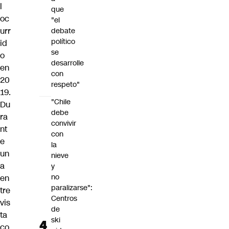
l
que
oc
"el
urr
debate
político
id
se
o
desarrolle
en
con
20
respeto"
19.
"Chile
Du
debe
ra
convivir
nt
con
e
la
un
nieve
a
y
no
en
paralizarse":
tre
Centros
vis
de
ta
ski
co