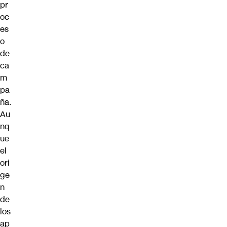
pr
oc
es
o
de
ca
m
pa
ña.
Au
nq
ue
el
ori
ge
n
de
los
ap