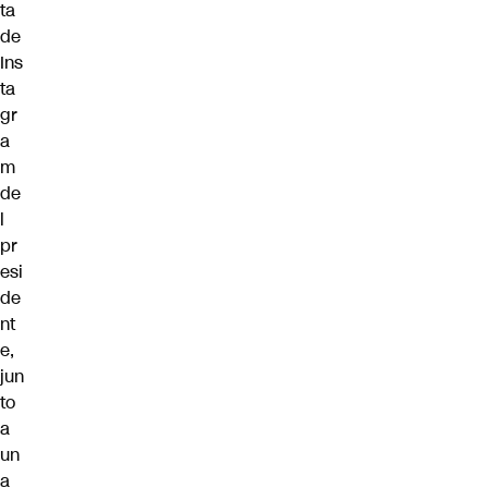
ta
de
Ins
ta
gr
a
m
de
l
pr
esi
de
nt
e,
jun
to
a
un
a