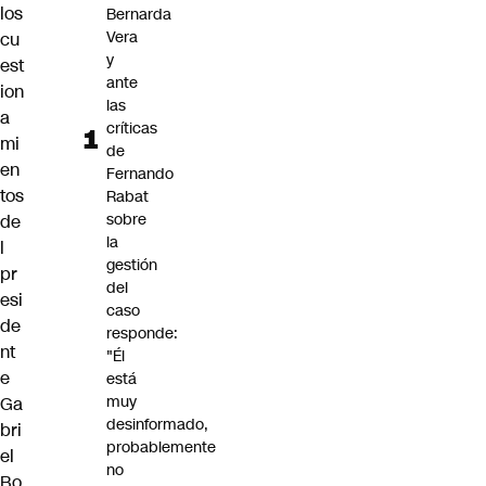
los
Bernarda
Vera
cu
y
est
ante
ion
las
a
críticas
mi
de
en
Fernando
tos
Rabat
sobre
de
la
l
gestión
pr
del
esi
caso
de
responde:
nt
"Él
e
está
muy
Ga
desinformado,
bri
probablemente
el
no
Bo