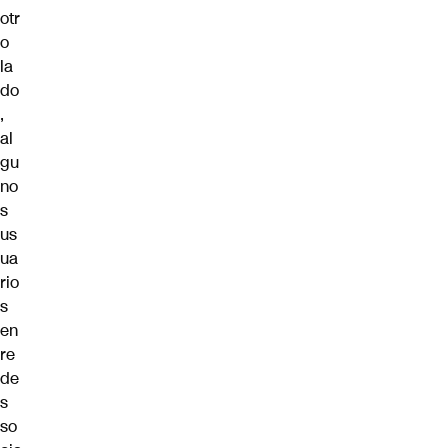
otr
o
la
do
,
al
gu
no
s
us
ua
rio
s
en
re
de
s
so