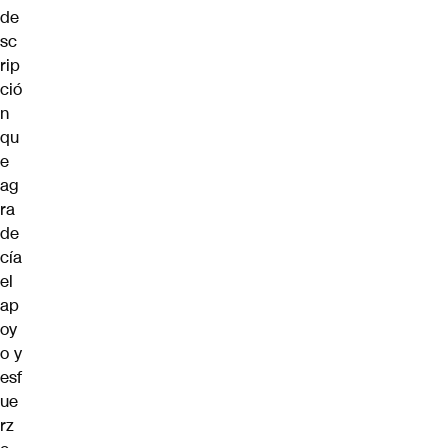
de
sc
rip
ció
n
qu
e
ag
ra
de
cía
el
ap
oy
o y
esf
ue
rz