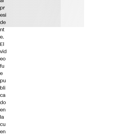
al
pr
esi
de
nt
e.
El
vid
eo
fu
e
pu
bli
ca
do
en
la
cu
en