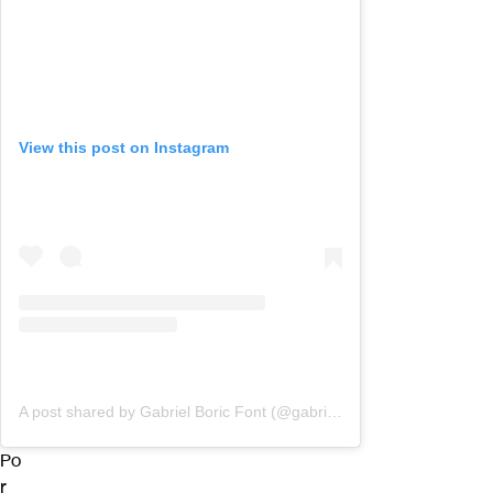
View this post on Instagram
A post shared by Gabriel Boric Font (@gabrielboric)
Po
r