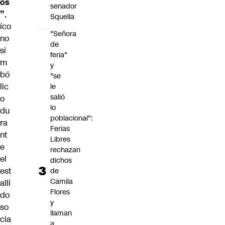
os
senador
”
,
Squella
íco
"Señora
no
de
si
feria"
m
y
bó
"se
lic
le
salió
o
lo
du
poblacional":
ra
Ferias
nt
Libres
e
rechazan
el
dichos
est
de
Camila
alli
Flores
do
y
so
llaman
cia
a