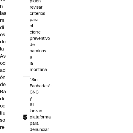
piden
n
revisar
las
criterios
para
ra
el
di
cierre
os
preventivo
de
de
la
caminos
As
a
oci
la
montaña
aci
ón
"Sin
de
Fachadas":
Ra
CNC
y
di
SII
od
lanzan
ifu
plataforma
so
para
re
denunciar