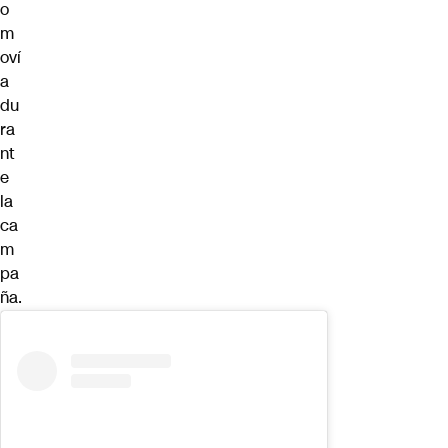
o
m
oví
a
du
ra
nt
e
la
ca
m
pa
ña.