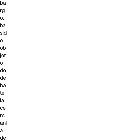
ba
rg
o,
ha
sid
o
ob
jet
o
de
de
ba
te
la
ce
rc
aní
a
de