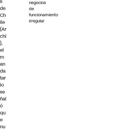
s
negocios
de
de
funcionamiento
Ch
irregular
ile
(Ar
chi
),
el
m
an
da
tar
io
se
ñal
ó
qu
e
nu