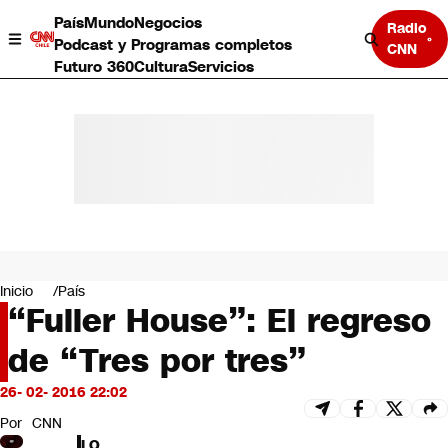
País
Mundo
Negocios
Radio
Podcast y Programas completos
CNN
Futuro 360
Cultura
Servicios
País
Mundo
Negocios
Inicio
País
“Fuller House”: El regreso
Deportes
Programas completos
de “Tres por tres”
Cultura
Servicios
26- 02- 2016 22:02
Bits
CNN Data
Por
CNN
CNN tiempo
LO