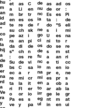
hu
de
et
as
C
as
ad
os
m
nu
a
Li
en
de
or
:
an
nc
m
br
tr
Es
es
Pi
id
ia
en
es
os
ta
:
de
ad
r
te
re
de
do
"S
eli
"
ne
su
ch
sk
s
i
mi
co
go
pe
az
i
U
es
na
n
ci
ra
an
pi
ni
to
r
la
os
da
di
de
do
se
re
hij
de
s"
ch
n
s
m
st
a
fu
:
os
re
a
an
ri
de
nc
Su
de
vi
e
ti
cc
B
io
bs
C
sa
m
en
io
er
na
ec
a
r
pr
e,
ne
na
mi
re
mi
cr
es
pr
s
rd
en
ta
la
it
a
ob
a
a
to
ri
Fl
er
ar
ab
la
Ve
irr
o
or
io
ge
le
gr
ra
eg
Pa
es
s
nt
m
at
y
ul
ve
y
pa
in
en
ui