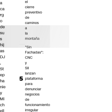
el
a
cierre
ca
preventivo
rg
de
o
caminos
de
a
su
la
s
montaña
hij
"Sin
as
Fachadas":
DJ
CNC
,
y
SII
St
lanzan
ep
plataforma
ha
para
nie
denunciar
y
negocios
Mi
de
ch
funcionamiento
irregular
ell