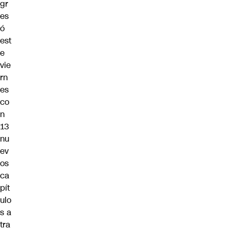
gr
es
ó
est
e
vie
rn
es
co
n
13
nu
ev
os
ca
pít
ulo
s a
tra