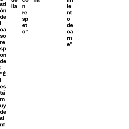
sti
lla
n
ie
ón
re
nt
de
sp
o
l
et
de
ca
o"
ca
so
rn
re
e"
sp
on
de
:
"É
l
es
tá
m
uy
de
si
nf