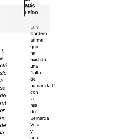
Futuro 360
MÁS
Opinión
LEÍDO
Luis
Cordero
afirma
que
L
ha
a
existido
clá
una
sic
"falta
de
a
humanidad"
se
con
rie
la
ret
hija
or
de
na
Bernarda
de
Vera
y
la
ante