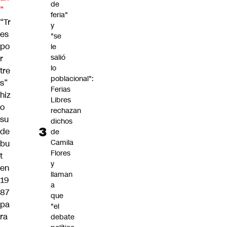
de
”
feria"
“Tr
y
es
"se
po
le
salió
r
lo
tre
poblacional":
s”
Ferias
hiz
Libres
o
rechazan
su
dichos
de
de
Camila
bu
Flores
t
y
en
llaman
19
a
87
que
pa
"el
ra
debate