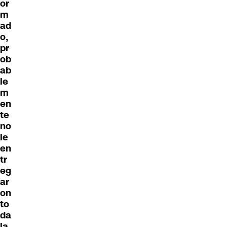
or
m
ad
o,
pr
ob
ab
le
m
en
te
no
le
en
tr
eg
ar
on
to
da
la