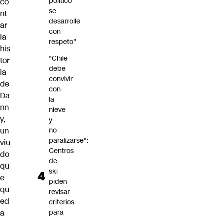
político
co
se
nt
desarrolle
ar
con
la
respeto"
his
"Chile
tor
debe
ia
convivir
de
con
Da
la
nn
nieve
y,
y
un
no
paralizarse":
viu
Centros
do
de
qu
ski
e
piden
qu
revisar
ed
criterios
a
para