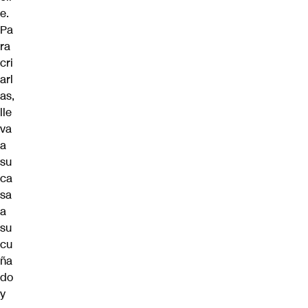
e.
Pa
ra
cri
arl
as,
lle
va
a
su
ca
sa
a
su
cu
ña
do
y