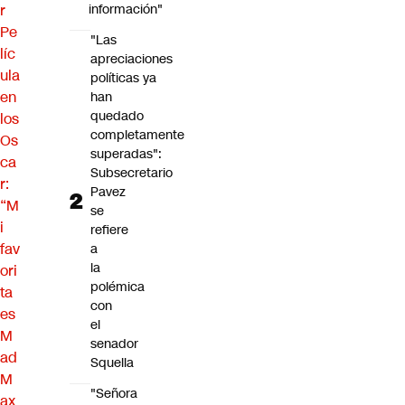
r
información"
Pe
"Las
líc
apreciaciones
ula
políticas ya
en
han
quedado
los
completamente
Os
superadas":
ca
Subsecretario
r:
Pavez
“M
se
i
refiere
fav
a
la
ori
polémica
ta
con
es
el
M
senador
ad
Squella
M
"Señora
ax