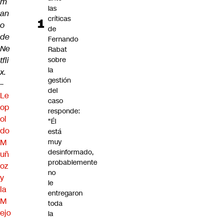
m
las
an
críticas
o
de
de
Fernando
Ne
Rabat
tfli
sobre
la
x.
gestión
–
del
Le
caso
op
responde:
ol
"Él
do
está
M
muy
desinformado,
uñ
probablemente
oz
no
y
le
la
entregaron
M
toda
ejo
la