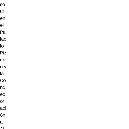
so
ur
en
el
Pa
lac
io
Piz
arr
o y
la
Co
nd
ec
or
aci
ón
a
Al