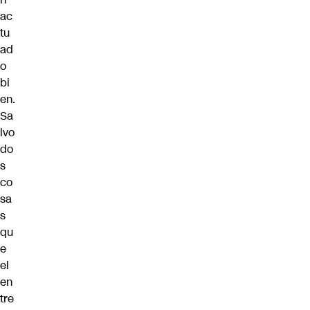
ac
tu
ad
o
bi
en.
Sa
lvo
do
s
co
sa
s
qu
e
el
en
tre