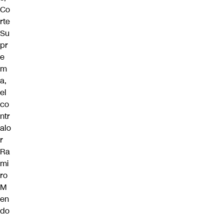
Co
rte
Su
pr
e
m
a,
el
co
ntr
alo
r
Ra
mi
ro
M
en
do