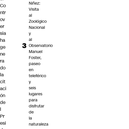
Niñez:
Co
Visita
ntr
al
ov
Zoológico
er
Nacional
sia
y
al
ha
Observatorio
ge
Manuel
ne
Foster,
ra
paseo
do
en
la
teleférico
cit
y
seis
aci
lugares
ón
para
de
disfrutar
l
de
Pr
la
esi
naturaleza