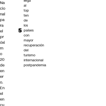
llega
Na
al
cio
top
nal
ten
pa
de
ra
los
países
el
con
pr
mayor
óxi
recuperación
m
del
o
turismo
20
internacional
de
postpandemia
en
er
o.
En
el
en
cu