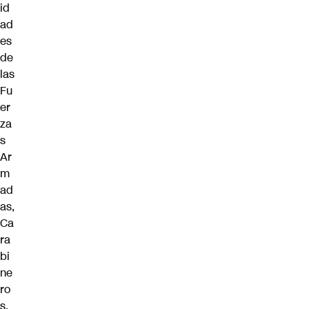
id
ad
es
de
las
Fu
er
za
s
Ar
m
ad
as,
Ca
ra
bi
ne
ro
s,