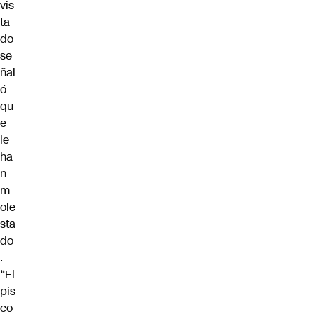
vis
ta
do
se
ñal
ó
qu
e
le
ha
n
m
ole
sta
do
.
“El
pis
co