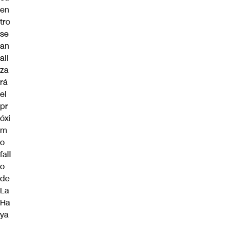
en
tro
se
an
ali
za
rá
el
pr
óxi
m
o
fall
o
de
La
Ha
ya