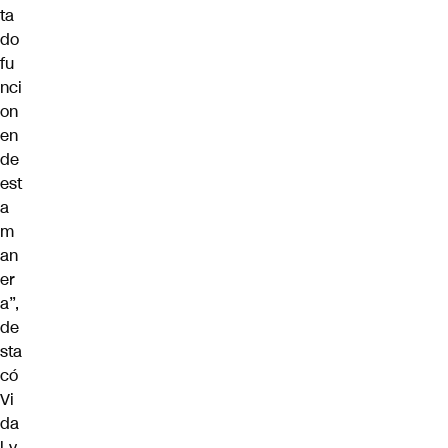
ta
do
fu
nci
on
en
de
est
a
m
an
er
a”,
de
sta
có
Vi
da
l y