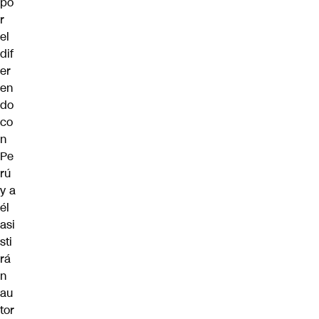
po
r
el
dif
er
en
do
co
n
Pe
rú
y a
él
asi
sti
rá
n
au
tor