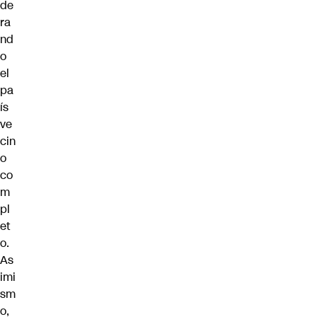
de
ra
nd
o
el
pa
ís
ve
cin
o
co
m
pl
et
o.
As
imi
sm
o,