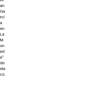
an
Ga
rcí
a
en
La
M
on
ed
a”
de
sta
có.