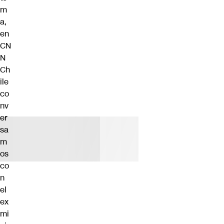
m
a,
en
CN
N
Ch
ile
co
nv
er
sa
m
os
co
n
el
ex
mi