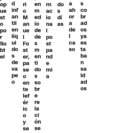
d
s
a
en
op
ri
rn
do
inf
co
ah
m
ue
o
ac
s
an
br
or
ed
st
M
io
dí
til
ad
a
io
o
an
na
as
en
os
de
de
po
ue
l
líq
ya
l
de
r
l
po
ui
es
ca
s
Su
Fo
st
do
ta
so
m
bt
st
pa
s
ba
en
el
er,
nd
de
n
ti
pa
e
va
sa
do
se
mi
pe
ld
s
o
a
o
ad
so
en
os
br
te
e
lef
re
ér
la
ic
ci
o
ón
y
se
se