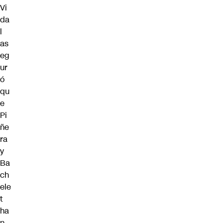
Vi
da
l
as
eg
ur
ó
qu
e
Pi
ñe
ra
y
Ba
ch
ele
t
ha
n