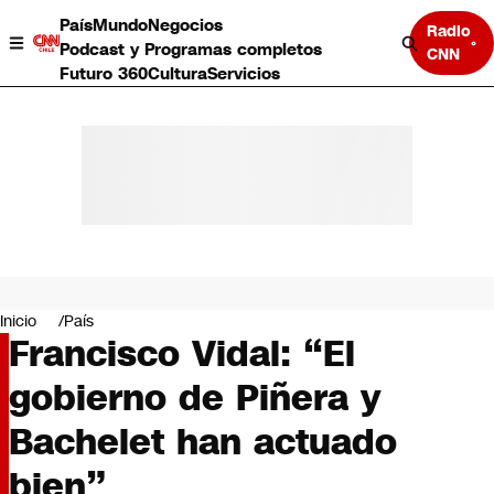
País
Mundo
Negocios
Radio
Podcast y Programas completos
CNN
Futuro 360
Cultura
Servicios
País
Mundo
Negocios
Inicio
País
Francisco Vidal: “El
Deportes
Programas completos
gobierno de Piñera y
Cultura
Servicios
Bachelet han actuado
Bits
CNN Data
bien”
CNN tiempo