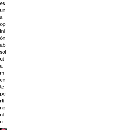
es
un
a
op
ini
ón
ab
sol
ut
a
m
en
te
pe
rti
ne
nt
e.