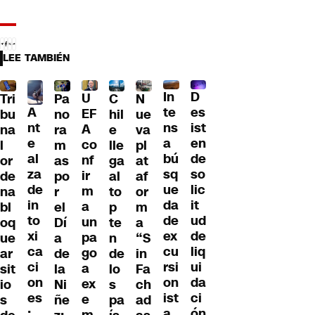
LEE TAMBIÉN
D
In
U
Tri
Pa
C
N
A
es
te
EF
bu
no
hil
ue
nt
ist
ns
A
na
ra
e
va
e
en
a
co
l
m
lle
pl
al
de
bú
nf
or
as
ga
at
za
so
sq
ir
de
po
al
af
de
lic
ue
m
na
r
to
or
in
it
da
a
bl
el
p
m
to
ud
de
un
oq
Dí
te
a
xi
de
ex
pa
ue
a
n
“S
ca
liq
cu
go
ar
de
de
in
ci
ui
rsi
a
sit
la
lo
Fa
on
da
on
ex
io
Ni
s
ch
es
ci
ist
e
s
ñe
pa
ad
:
ón
a
m