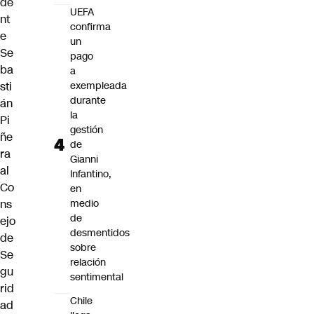
de
UEFA
nt
confirma
e
un
Se
pago
ba
a
sti
exempleada
durante
án
la
Pi
gestión
ñe
de
ra
Gianni
al
Infantino,
Co
en
ns
medio
de
ejo
desmentidos
de
sobre
Se
relación
gu
sentimental
rid
Chile
ad