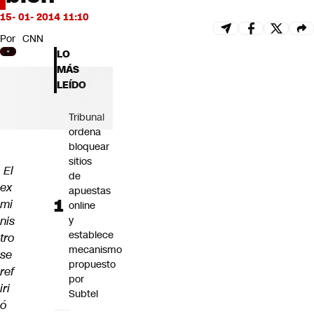
Futuro 360
15- 01- 2014 11:10
Opinión
Por
CNN
LO
MÁS
LEÍDO
Tribunal
ordena
bloquear
sitios
El
de
ex
apuestas
mi
online
nis
y
establece
tro
mecanismo
se
propuesto
ref
por
iri
Subtel
ó