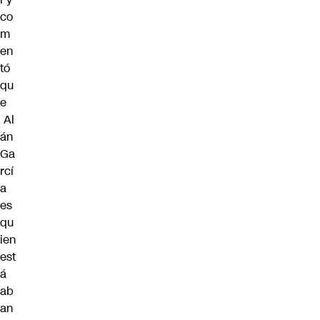
co
m
en
tó
qu
e
Al
án
Ga
rcí
a
es
qu
ien
est
á
ab
an