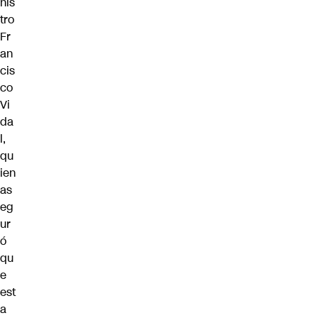
nis
tro
Fr
an
cis
co
Vi
da
l,
qu
ien
as
eg
ur
ó
qu
e
est
a