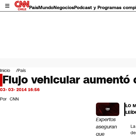
País
Mundo
Negocios
Podcast y Programas comp
País
Mundo
Inicio
País
Negocios
Flujo vehicular aumentó 
Deportes
Programas completos
03- 03- 2014 16:56
Cultura
Por
CNN
Servicios
LO 
Bits
LEÍD
CNN Data
Expertos
CNN tiempo
aseguran
La
Futuro 360
de
que
Opinión