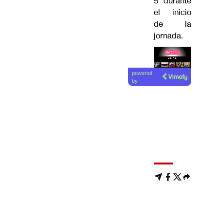
5 durante
el inicio
de la
jornada.
Lea el
powered
artículo
by