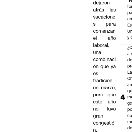
“
dejaron
t
atrás las
pa
vacacione
en
s para
Es
comenzar
Un
y 
el año
laboral,
¿
una
a 
combinaci
d
ón que ya
pr
La
es
Ch
tradición
an
en marzo,
qu
pero que
m
este año
ge
no tuvo
po
gran
co
m
congestió
de
n.