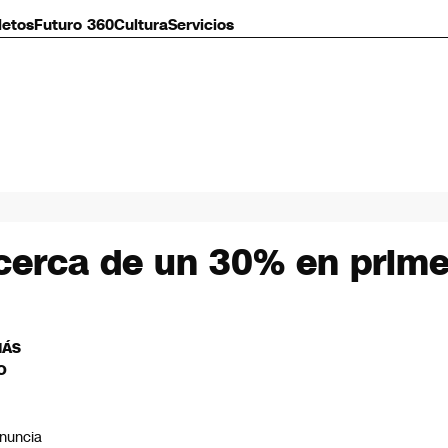
letos
Futuro 360
Cultura
Servicios
cerca de un 30% en primer
MÁS
O
nuncia