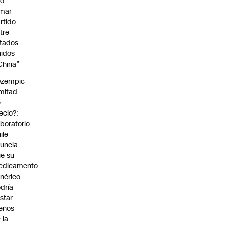
No
omar
rtido
tre
tados
idos
China”
Ozempic
mitad
e
ecio?:
boratorio
ile
uncia
e su
edicamento
nérico
dría
star
enos
 la