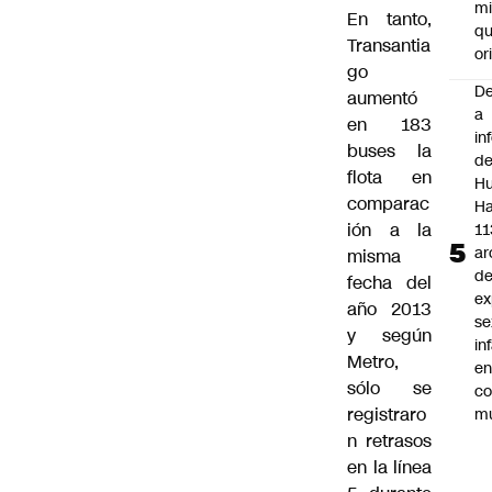
mi
En tanto,
qu
Transantia
or
go
De
aumentó
a
en 183
in
buses la
d
flota en
Hu
comparac
Ha
ión a la
11
ar
misma
d
fecha del
ex
año 2013
se
y según
in
Metro,
e
sólo se
c
registraro
mu
n retrasos
en la línea