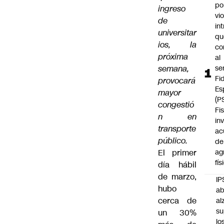
po
ingreso
vi
de
int
universitar
qu
ios, la
co
próxima
al
semana,
se
Fi
provocará
Es
mayor
(P
congestió
Fi
n en
in
transporte
ac
público.
de
El primer
ag
fís
día hábil
de marzo,
IP
hubo
ab
cerca de
al
su
un 30%
lo