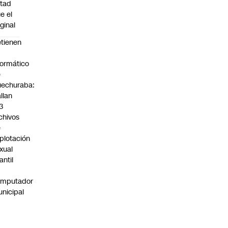
tad
e el
iginal
tienen
formático
e
echuraba:
llan
3
chivos
e
plotación
xual
fantil
n
omputador
nicipal