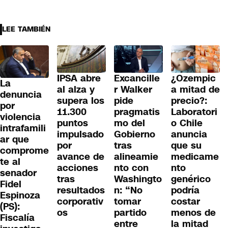
LEE TAMBIÉN
IPSA abre
Excancille
¿Ozempic
La
al alza y
r Walker
a mitad de
denuncia
supera los
pide
precio?:
por
11.300
pragmatis
Laboratori
violencia
puntos
mo del
o Chile
intrafamili
impulsado
Gobierno
anuncia
ar que
por
tras
que su
comprome
avance de
alineamie
medicame
te al
acciones
nto con
nto
senador
tras
Washingto
genérico
Fidel
resultados
n: “No
podría
Espinoza
corporativ
tomar
costar
(PS):
os
partido
menos de
Fiscalía
entre
la mitad