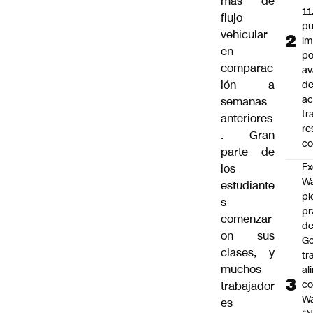
más de
11
flujo
pu
vehicular
im
en
po
comparac
a
ión a
d
ac
semanas
tr
anteriores
re
. Gran
co
parte de
Ex
los
Wa
estudiante
pi
s
p
comenzar
de
on sus
Go
clases, y
tr
muchos
al
c
trabajador
Wa
es