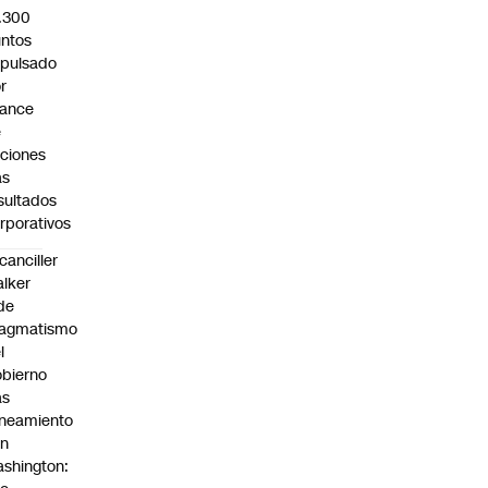
.300
ntos
pulsado
r
vance
e
ciones
as
sultados
rporativos
canciller
lker
de
ragmatismo
l
bierno
as
ineamiento
on
shington: