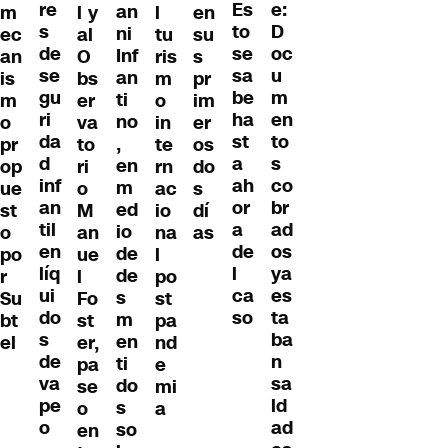
re
e:
Es
an
m
l y
l
en
s
D
to
ni
ec
al
tu
su
de
oc
se
Inf
an
O
ris
s
se
u
sa
an
is
bs
m
pr
gu
m
be
ti
m
er
o
im
ri
en
ha
no
o
va
in
er
da
to
st
,
pr
to
te
os
d
s
a
en
op
ri
rn
do
inf
co
ah
m
ue
o
ac
s
an
br
or
ed
st
M
io
dí
til
ad
a
io
o
an
na
as
en
os
de
de
po
ue
l
líq
ya
l
de
r
l
po
ui
es
ca
s
Su
Fo
st
do
ta
so
m
bt
st
pa
s
ba
en
el
er,
nd
de
n
ti
pa
e
va
sa
do
se
mi
pe
ld
s
o
a
o
ad
so
en