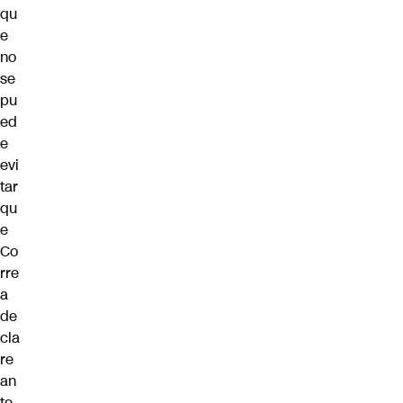
qu
e
no
se
pu
ed
e
evi
tar
qu
e
Co
rre
a
de
cla
re
an
te