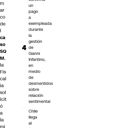
m
un
ar
pago
co
a
de
exempleada
durante
l
la
ca
gestión
so
de
SQ
Gianni
M
,
Infantino,
la
en
Fis
medio
de
cal
desmentidos
ía
sobre
sol
relación
icit
sentimental
ó
Chile
a
llega
la
al
mi