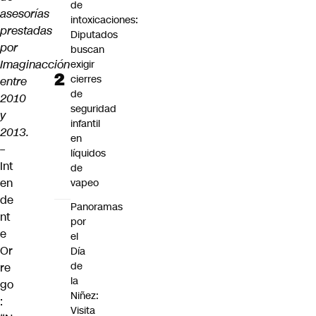
de
asesorías
intoxicaciones:
prestadas
Diputados
por
buscan
Imaginacción
exigir
cierres
entre
de
2010
seguridad
y
infantil
2013.
en
–
líquidos
Int
de
en
vapeo
de
Panoramas
nt
por
e
el
Or
Día
de
re
la
go
Niñez:
:
Visita