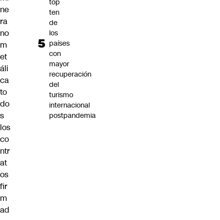
top
ne
ten
ra
de
no
los
países
m
con
et
mayor
áli
recuperación
ca
del
to
turismo
do
internacional
s
postpandemia
los
co
ntr
at
os
fir
m
ad