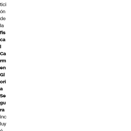
tici
ón
de
la
fis
ca
l
Ca
rm
en
Gl
ori
a
Se
gu
ra
inc
luy
ó