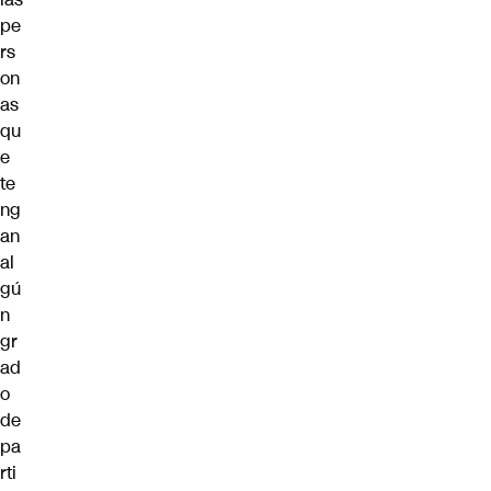
pe
rs
on
as
qu
e
te
ng
an
al
gú
n
gr
ad
o
de
pa
rti