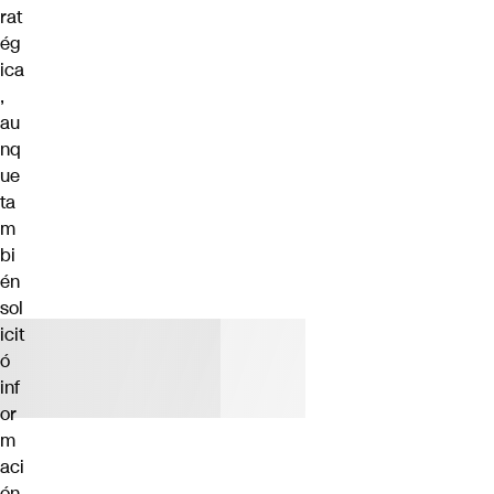
rat
ég
ica
,
au
nq
ue
ta
m
bi
én
sol
icit
ó
inf
or
m
aci
ón