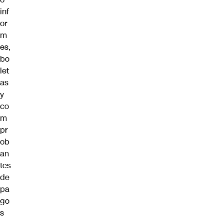
inf
or
m
es,
bo
let
as
y
co
m
pr
ob
an
tes
de
pa
go
s