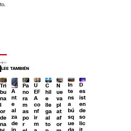
to.
LEE TAMBIÉN
D
In
U
Tri
Pa
C
N
A
es
te
EF
bu
no
hil
ue
nt
ist
ns
A
na
ra
e
va
e
en
a
co
l
m
lle
pl
al
de
bú
nf
or
as
ga
at
za
so
sq
ir
de
po
al
af
de
lic
ue
m
na
r
to
or
in
it
da
a
bl
el
p
m