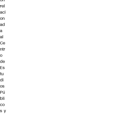
rel
aci
on
ad
a
al
Ce
ntr
o
de
Es
tu
di
os
Pú
bli
co
s y