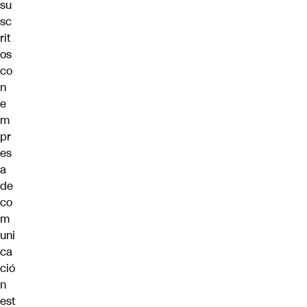
su
sc
rit
os
co
n
e
m
pr
es
a
de
co
m
uni
ca
ció
n
est