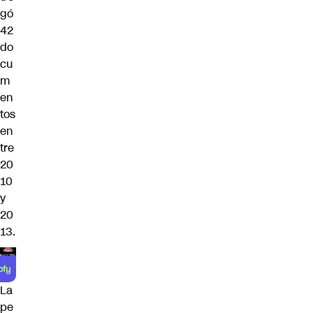
gó
42
do
cu
m
en
tos
en
tre
20
10
y
20
13.
La
pe