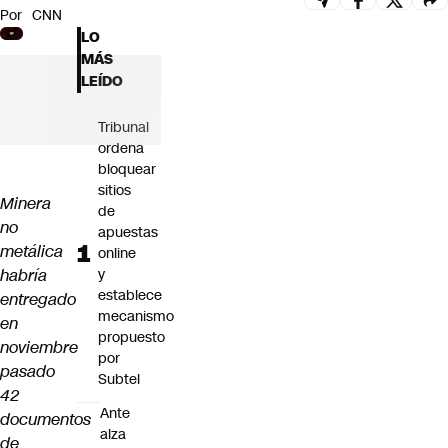
Por
CNN
Futuro 360
LO
Opinión
MÁS
LEÍDO
Tribunal
ordena
bloquear
sitios
Minera
de
no
apuestas
metálica
online
habría
y
establece
entregado
mecanismo
en
propuesto
noviembre
por
pasado
Subtel
42
Ante
documentos
alza
de