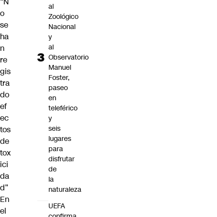
“N
al
o
Zoológico
se
Nacional
ha
y
al
n
Observatorio
re
Manuel
gis
Foster,
tra
paseo
do
en
ef
teleférico
ec
y
seis
tos
lugares
de
para
tox
disfrutar
ici
de
da
la
d”
naturaleza
En
UEFA
el
confirma