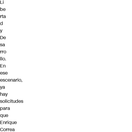
Li
be
rta
d
y
De
sa
rro
llo.
En
ese
escenario,
ya
hay
solicitudes
para
que
Enrique
Correa