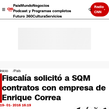
País
Mundo
Negocios
Radio
Podcast y Programas completos
CNN
Futuro 360
Cultura
Servicios
País
Mundo
Negocios
Inicio
País
Fiscalía solicitó a SQM
Deportes
Programas completos
contratos con empresa de
Cultura
Servicios
Enrique Correa
Bits
CNN Data
19- 01- 2016 16:19
CNN tiempo