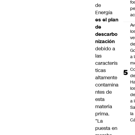
fo
de
p
Energía
ac
es el plan
Av
de
lo
descarbo
ve
nización
de
debido a
Go
las
a 
caracterís
me
Co
ticas
d
altamente
Ha
contamina
lo
ntes de
d
esta
a 
materia
Sa
prima.
la
C
“La
puesta en