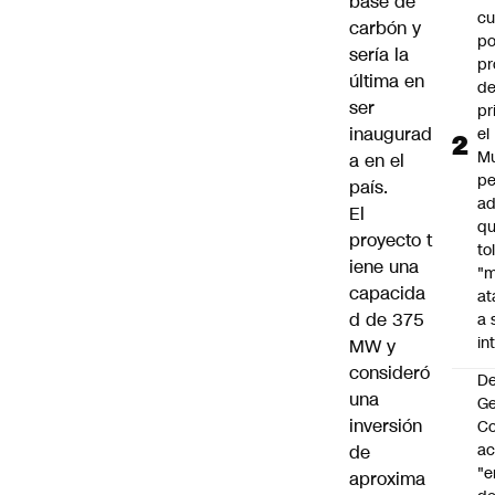
base de
cu
carbón y
po
sería la
pr
última en
d
ser
pr
inaugurad
el
Mu
a en el
pe
país.
ad
El
qu
proyecto t
to
iene una
"
capacida
at
d de 375
a 
in
MW y
consideró
De
una
G
inversión
Co
a
de
"e
aproxima