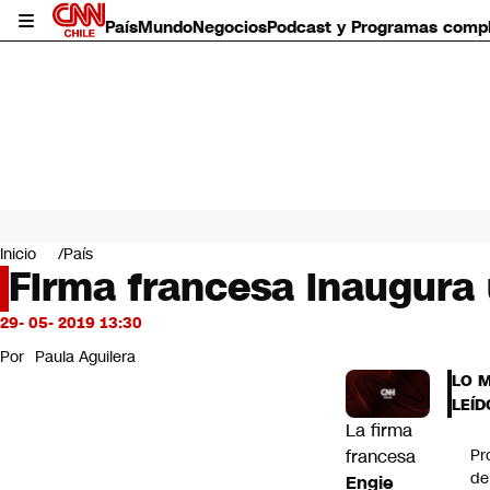
País
Mundo
Negocios
Podcast y Programas comp
País
Mundo
Inicio
País
Negocios
Firma francesa inaugura 
Deportes
Programas completos
29- 05- 2019 13:30
Cultura
Por
Paula Aguilera
Servicios
LO 
Bits
LEÍD
CNN Data
La firma
CNN tiempo
francesa
Pr
Futuro 360
de
Engie
Opinión