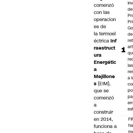
In
comenzó
de
con las
Pr
operacion
Pr
es de
Go
la termoel
de
éctrica
Inf
ret
ar
raestruct
qu
ura
re
Energétic
la
a
re
Mejillone
a l
s
(EIM),
co
que se
po
pa
comenzó
em
a
ex
construir
en 2014,
FI
h
funciona a
m