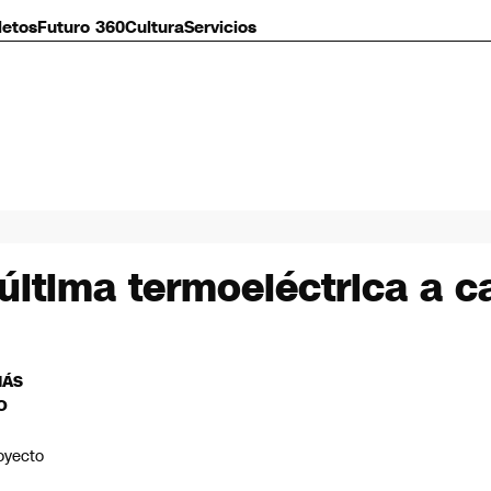
letos
Futuro 360
Cultura
Servicios
última termoeléctrica a c
MÁS
O
oyecto