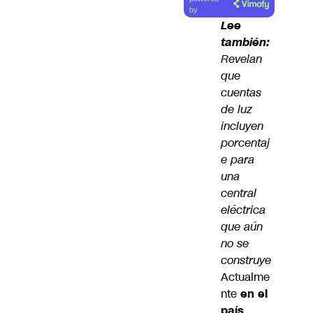
artículo
by
Lee
también:
Revelan
que
cuentas
de luz
incluyen
porcentaj
e para
una
central
eléctrica
que aún
no se
construye
Actualme
nte
en el
país