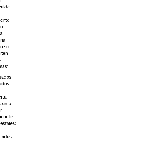
l
calde
e
ente
to:
Da
ena
e se
iten
s
sas"
tados
idos
n
erta
áxima
r
cendios
restales:
4
andes