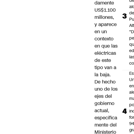
de
damente
al
US$1.100
d
millones,
Pu
y aparece
Al
en un
"
p
contexto
qu
en que las
ed
eléctricas
la
de este
co
tipo van a
Es
la baja.
Un
De hecho
e
uno de los
al
ejes del
m
gobierno
po
actual,
in
específica
fo
9
mente del
gr
Ministerio