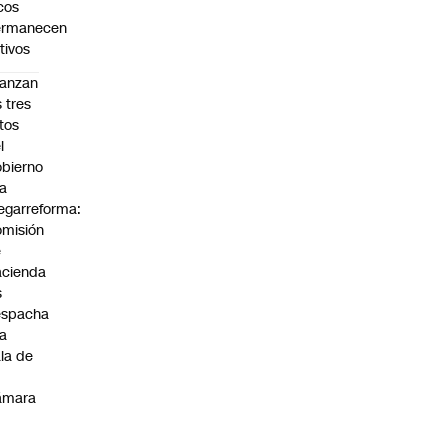
cos
ermanecen
tivos
anzan
s tres
tos
l
bierno
la
garreforma:
misión
e
cienda
s
espacha
la
la de
ámara