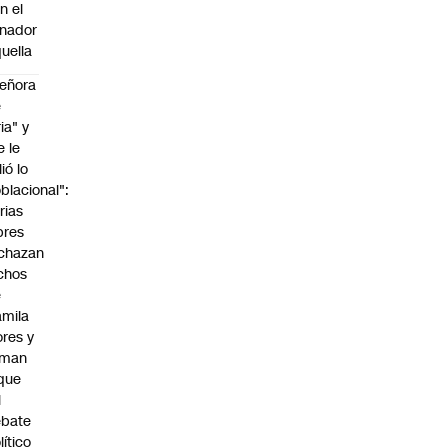
n el
nador
uella
eñora
e
ria" y
e le
lió lo
blacional":
rias
bres
chazan
chos
e
mila
ores y
aman
que
l
ebate
lítico