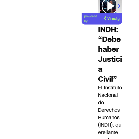
powered
by
INDH:
“Debe
haber
Justici
a
Civil”
El Instituto
Nacional
de
Derechos
Humanos
(
INDH
), qu
erellante