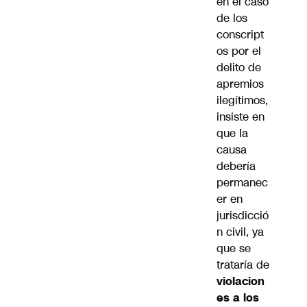
en el caso
de los
conscript
os por el
delito de
apremios
ilegítimos,
insiste en
que la
causa
debería
permanec
er en
jurisdicció
n civil, ya
que se
trataría de
violacion
es a los