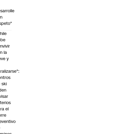
sarrolle
on
speto"
hile
ebe
nvivir
n la
eve y
o
ralizarse":
ntros
 ski
den
visar
iterios
ra el
erre
eventivo
e