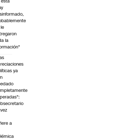
l está
uy
sinformado,
obablemente
 le
tregaron
da la
formación"
as
reciaciones
líticas ya
an
uedado
ompletamente
peradas":
bsecretario
avez
fiere a
lémica