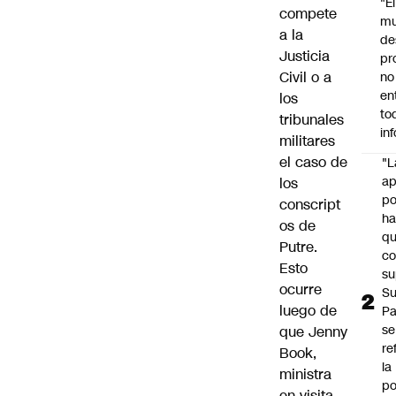
"É
compete
m
a la
de
Justicia
pr
Civil o a
no
en
los
to
tribunales
in
militares
el caso de
"L
ap
los
po
conscript
h
os de
q
Putre
.
c
Esto
su
ocurre
Su
luego de
P
se
que
Jenny
re
Book
,
la
ministra
po
en visita