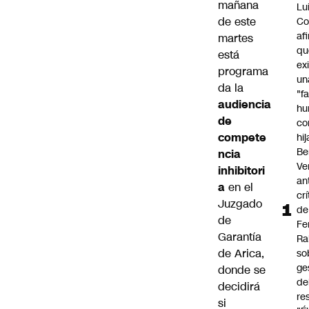
mañana
Lu
de este
Co
af
martes
qu
está
ex
programa
un
da la
"f
audiencia
hu
de
co
compete
hi
Be
ncia
Ve
inhibitori
an
a
en el
cr
Juzgado
de
de
Fe
Garantía
Ra
de Arica,
so
ge
donde se
de
decidirá
re
si