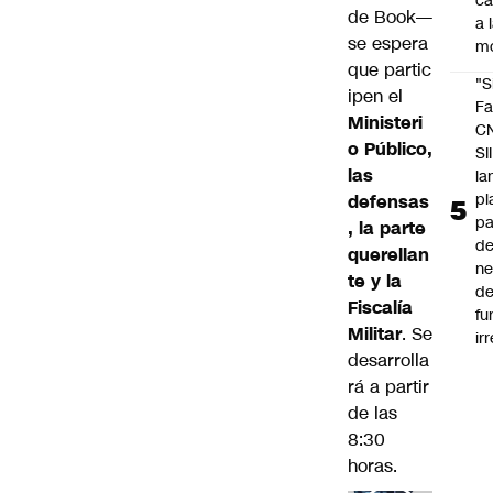
c
de Book—
a 
se espera
m
que partic
"S
ipen el
Fa
Ministeri
C
o Público
,
SII
las
la
pl
defensas
pa
, la parte
de
querellan
ne
te y la
d
Fiscalía
fu
Militar
. Se
ir
desarrolla
rá a partir
de las
8:30
horas.