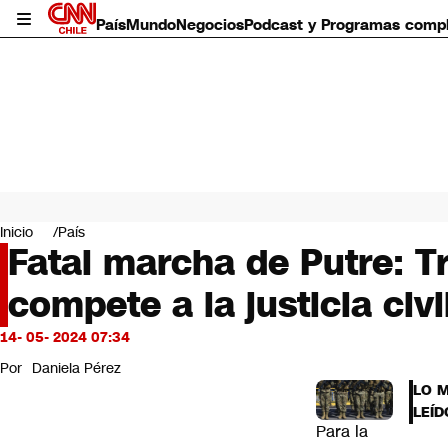
País
Mundo
Negocios
Podcast y Programas comp
País
Mundo
Inicio
País
Negocios
Fatal marcha de Putre: T
Deportes
compete a la justicia civil
Programas completos
Cultura
Servicios
14- 05- 2024 07:34
Bits
Por
Daniela Pérez
CNN Data
LO 
CNN tiempo
LEÍD
Futuro 360
Para la
Opinión