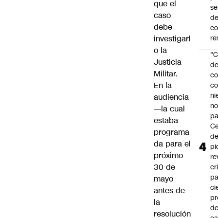
que el
se
caso
de
debe
c
investigarl
re
o la
"C
Justicia
d
Militar.
co
En la
co
ni
audiencia
n
—la cual
pa
estaba
Ce
programa
de
da para el
pi
próximo
re
30 de
cr
pa
mayo
ci
antes de
pr
la
d
resolución