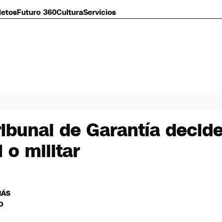
letos
Futuro 360
Cultura
Servicios
ribunal de Garantía decide
 o militar
MÁS
O