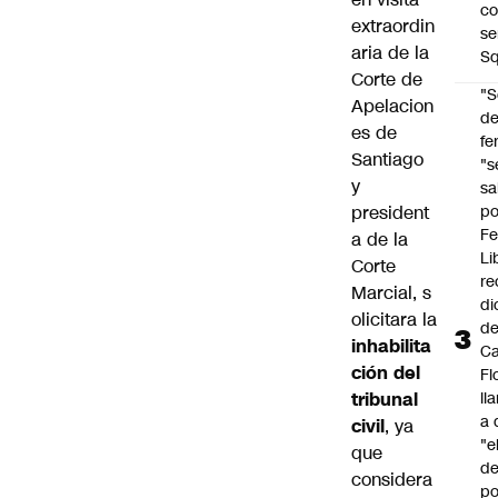
co
extraordin
se
aria de la
Sq
Corte de
"S
Apelacion
d
es de
fe
Santiago
"s
y
sa
president
po
Fe
a de la
Li
Corte
re
Marcial, s
di
olicitara la
d
inhabilita
Ca
ción del
Fl
tribunal
ll
a 
civil
, ya
"e
que
d
considera
po