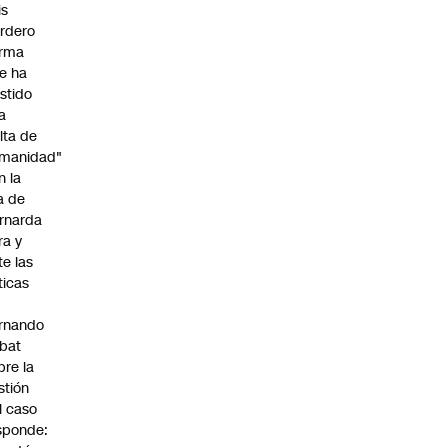
is
rdero
irma
e ha
istido
a
alta de
manidad"
n la
ja de
rnarda
ra y
te las
íticas
rnando
bat
bre la
stión
l caso
sponde: