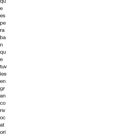
qu
e
es
pe
ra
ba
n
qu
e
tuv
ies
en
gr
an
co
nv
oc
at
ori