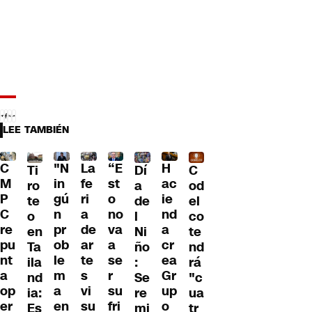
LEE TAMBIÉN
"N
La
“E
H
C
Dí
Ti
C
in
fe
st
ac
M
a
ro
od
gú
ri
o
ie
P
de
te
el
n
a
no
nd
C
l
o
co
pr
de
va
a
re
Ni
en
te
ob
ar
a
cr
pu
ño
Ta
nd
le
te
se
ea
nt
:
ila
rá
m
s
r
Gr
a
Se
nd
"c
a
vi
su
up
op
re
ia:
ua
en
su
fri
o
er
mi
Es
tr