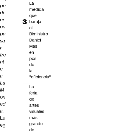
La
pu
medida
di
que
er
baraja
on
el
pa
Biministro
Daniel
sa
Mas
r
en
fre
pos
nt
de
e
la
a
"eficiencia"
La
La
M
feria
on
de
ed
artes
a.
visuales
Lu
más
grande
eg
de