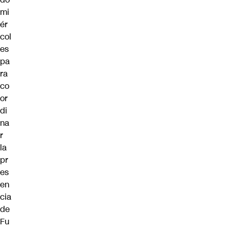
mi
ér
col
es
pa
ra
co
or
di
na
r
la
pr
es
en
cia
de
Fu