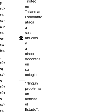
Tiroteo
y
en
otr
Tailandia:
os
Estudiante
ac
ataca
tor
a
es
sus
abuelos
so
y
cia
a
les
cinco
,
docentes
de
en
sp
su
ué
colegio
s
"Ningún
de
problema
do
en
s
achicar
el
añ
Estado":
os,