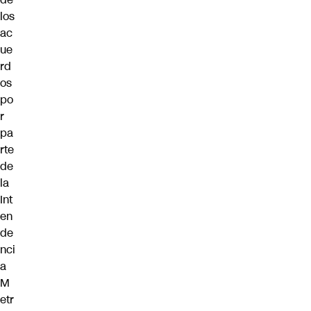
los
ac
ue
rd
os
po
r
pa
rte
de
la
Int
en
de
nci
a
M
etr