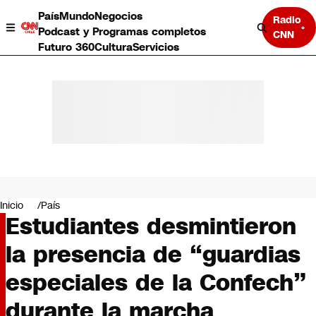
País
Mundo
Negocios
Radio
Podcast y Programas completos
CNN
Futuro 360
Cultura
Servicios
País
Mundo
Negocios
Inicio
País
Estudiantes desmintieron
Deportes
Programas completos
la presencia de “guardias
Cultura
Servicios
especiales de la Confech”
Bits
CNN Data
durante la marcha
CNN tiempo