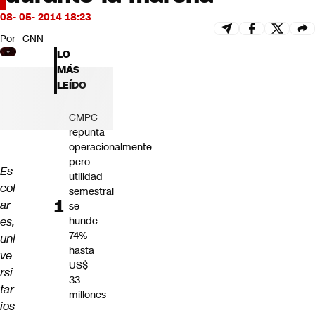
Futuro 360
08- 05- 2014 18:23
Opinión
Por
CNN
LO
MÁS
LEÍDO
CMPC
repunta
operacionalmente
pero
Es
utilidad
col
semestral
ar
se
es,
hunde
74%
uni
hasta
ve
US$
rsi
33
tar
millones
ios