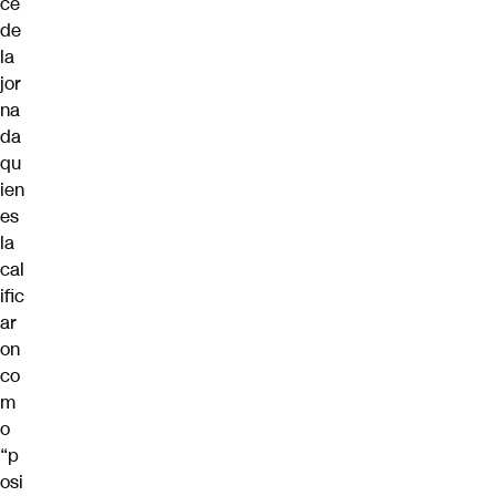
ce
de
la
jor
na
da
qu
ien
es
la
cal
ific
ar
on
co
m
o
“p
osi