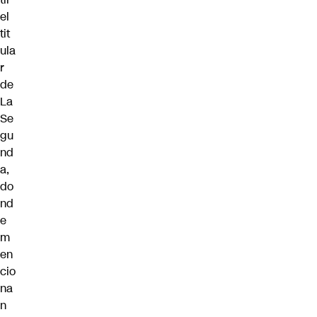
el
tit
ula
r
de
La
Se
gu
nd
a,
do
nd
e
m
en
cio
na
n