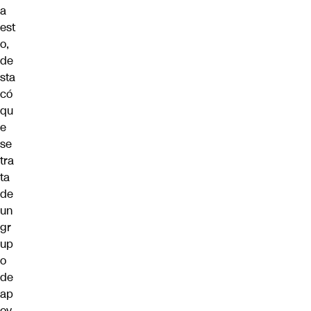
a
est
o,
de
sta
có
qu
e
se
tra
ta
de
un
gr
up
o
de
ap
oy