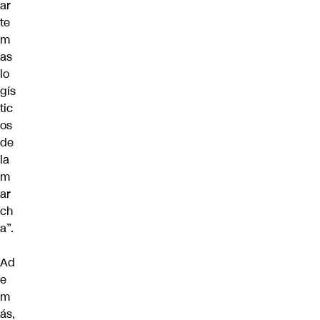
ar
te
m
as
lo
gís
tic
os
de
la
m
ar
ch
a”.
Ad
e
m
ás,