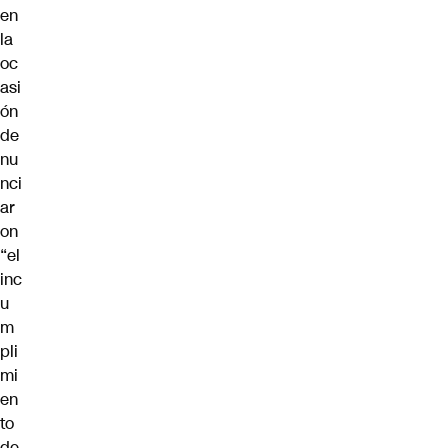
en
la
oc
asi
ón
de
nu
nci
ar
on
“el
inc
u
m
pli
mi
en
to
de