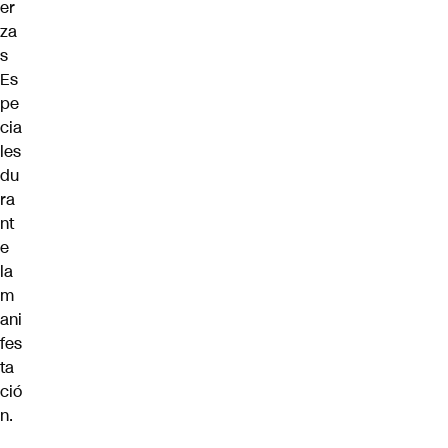
er
za
s
Es
pe
cia
les
du
ra
nt
e
la
m
ani
fes
ta
ció
n.