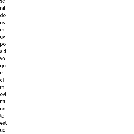
se
nti
do
es
m
uy
po
siti
vo
qu
e
el
m
ovi
mi
en
to
est
ud