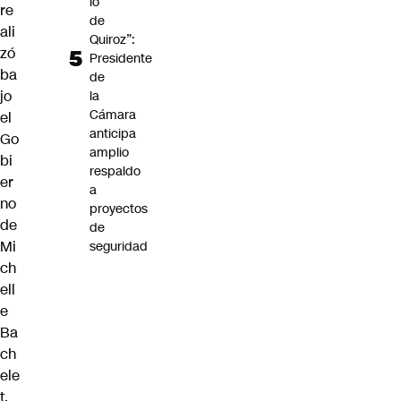
lo
re
de
ali
Quiroz”:
zó
Presidente
ba
de
jo
la
Cámara
el
anticipa
Go
amplio
bi
respaldo
er
a
no
proyectos
de
de
Mi
seguridad
ch
ell
e
Ba
ch
ele
t,