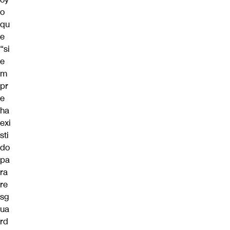
o
qu
e
“si
e
m
pr
e
ha
exi
sti
do
pa
ra
re
sg
ua
rd