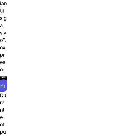
ian
til
sig
a
viv
o”,
ex
pr
es
ó.
Du
ra
nt
e
el
pu