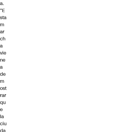
a.
“E
sta
m
ar
ch
a
vie
ne
a
de
m
ost
rar
qu
e
la
ciu
da