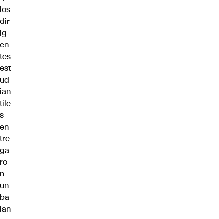
los
dir
ig
en
tes
est
ud
ian
tile
s
en
tre
ga
ro
n
un
ba
lan