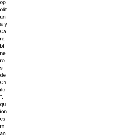
op
olit
an
a y
Ca
ra
bi
ne
ro
s
de
Ch
ile
”,
qu
ien
es
m
an