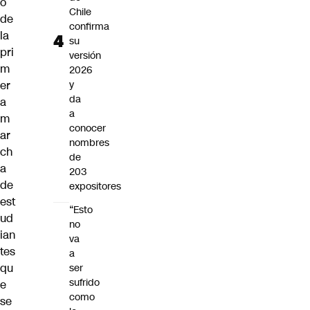
o
Chile
de
confirma
la
su
pri
versión
m
2026
er
y
da
a
a
m
conocer
ar
nombres
ch
de
a
203
de
expositores
est
“Esto
ud
no
ian
va
tes
a
qu
ser
sufrido
e
como
se