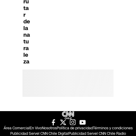
ru
ta
r
de
la
na
tu
ra
le
za
Área Comercial
En Vivo
Nosotros
Política de privacidad
Términos y condiciones
Publicidad Servel CNN Chile Digital
Publicidad Servel CNN Chile Radio