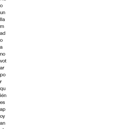
o
un
lla
m
ad
o
a
no
vot
ar
po
r
qu
ién
es
ap
oy
an