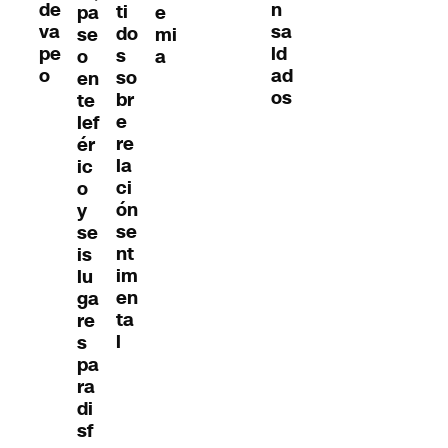
de
n
ti
pa
e
va
sa
do
se
mi
pe
ld
s
o
a
o
ad
so
en
os
br
te
e
lef
re
ér
la
ic
ci
o
ón
y
se
se
nt
is
im
lu
en
ga
ta
re
l
s
pa
ra
di
sf