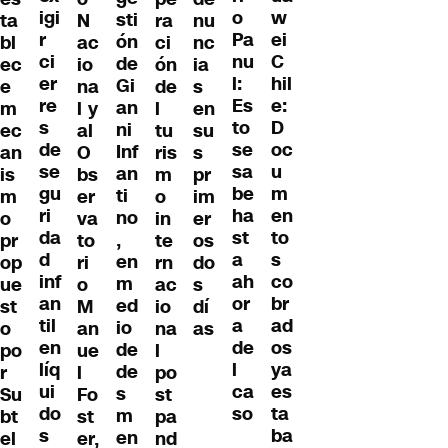
igi
w
o
sti
ta
N
ra
nu
r
ei
Pa
ón
bl
ac
ci
nc
ci
C
nu
de
ec
io
ón
ia
er
hil
l:
Gi
e
na
de
s
re
e:
Es
an
m
l y
l
en
s
D
to
ni
ec
al
tu
su
de
oc
se
Inf
an
O
ris
s
se
u
sa
an
is
bs
m
pr
gu
m
be
ti
m
er
o
im
ri
en
ha
no
o
va
in
er
da
to
st
,
pr
to
te
os
d
s
a
en
op
ri
rn
do
inf
co
ah
m
ue
o
ac
s
an
br
or
ed
st
M
io
dí
til
ad
a
io
o
an
na
as
en
os
de
de
po
ue
l
líq
ya
l
de
r
l
po
ui
es
ca
s
Su
Fo
st
do
ta
so
m
bt
st
pa
s
ba
en
el
er,
nd