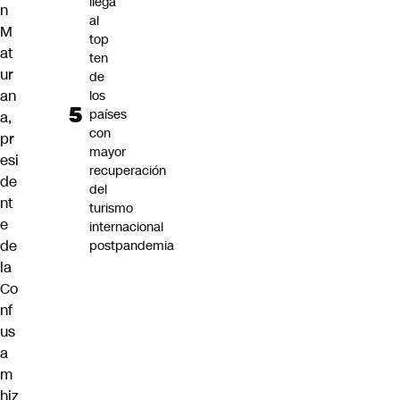
llega
n
al
M
top
at
ten
ur
de
an
los
países
a,
con
pr
mayor
esi
recuperación
de
del
nt
turismo
e
internacional
de
postpandemia
la
Co
nf
us
a
m
hiz