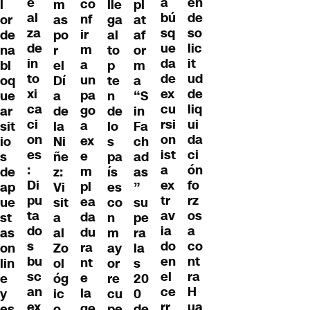
e
en
a
co
l
m
lle
pl
al
de
bú
nf
or
as
ga
at
za
so
sq
ir
de
po
al
af
de
lic
ue
m
na
r
to
or
in
it
da
a
bl
el
p
m
to
ud
de
un
oq
Dí
te
a
xi
de
ex
pa
ue
a
n
“S
ca
liq
cu
go
ar
de
de
in
ci
ui
rsi
a
sit
la
lo
Fa
on
da
on
ex
io
Ni
s
ch
es
ci
ist
e
s
ñe
pa
ad
:
ón
a
m
de
z:
ís
as
Di
fo
ex
pl
ap
Vi
es
”
pu
rz
tr
ea
ue
sit
co
su
ta
os
av
da
st
a
n
pe
do
a
ia
du
as
al
m
ra
s
co
do
ra
on
Zo
ay
la
bu
nt
en
nt
lin
ol
or
s
sc
ra
el
e
e
óg
re
20
an
H
ce
la
y
ic
cu
0
ex
ua
rr
ge
es
o
pe
de