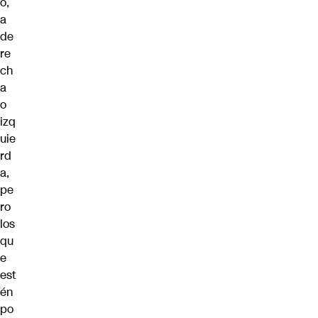
o,
a
de
re
ch
a
o
izq
uie
rd
a,
pe
ro
los
qu
e
est
én
po