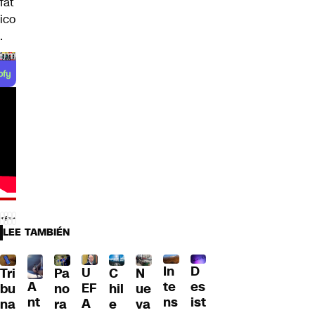
fát
ico
.
LEE TAMBIÉN
D
In
U
Tri
Pa
C
N
A
es
te
EF
bu
no
hil
ue
nt
ist
ns
A
na
ra
e
va