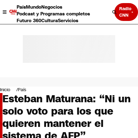
País
Mundo
Negocios
Radio
Podcast y Programas completos
CNN
Futuro 360
Cultura
Servicios
País
Mundo
Negocios
Inicio
País
Esteban Maturana: “Ni un
Deportes
Programas completos
solo voto para los que
Cultura
Servicios
quieren mantener el
Bits
CNN Data
sistema de AFP”
CNN tiempo