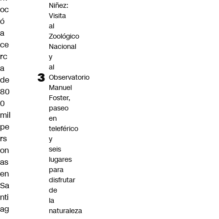
Niñez:
oc
Visita
ó
al
a
Zoológico
ce
Nacional
rc
y
al
a
Observatorio
de
Manuel
80
Foster,
0
paseo
mil
en
pe
teleférico
rs
y
seis
on
lugares
as
para
en
disfrutar
Sa
de
nti
la
ag
naturaleza