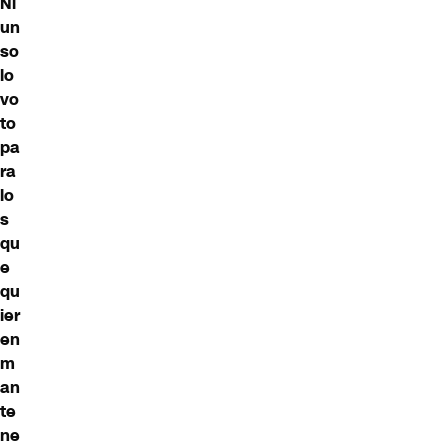
Ni
un
so
lo
vo
to
pa
ra
lo
s
qu
e
qu
ier
en
m
an
te
ne