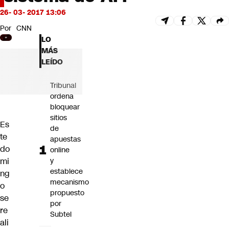
Futuro 360
26- 03- 2017 13:06
Opinión
Por
CNN
LO
MÁS
LEÍDO
Tribunal
ordena
bloquear
sitios
Es
de
te
apuestas
do
online
mi
y
establece
ng
mecanismo
o
propuesto
se
por
re
Subtel
ali