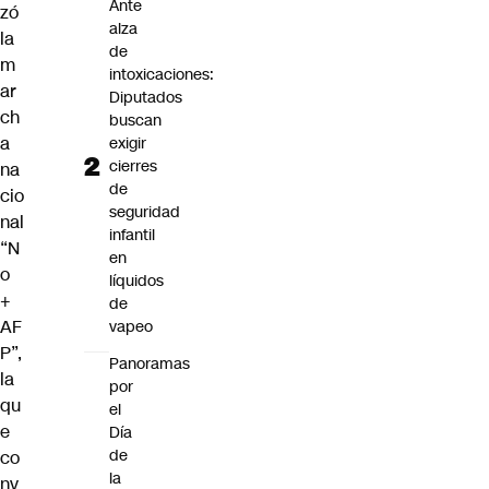
Ante
zó
alza
la
de
m
intoxicaciones:
ar
Diputados
ch
buscan
a
exigir
cierres
na
de
cio
seguridad
nal
infantil
“N
en
o
líquidos
+
de
AF
vapeo
P”,
Panoramas
la
por
qu
el
e
Día
de
co
la
nv