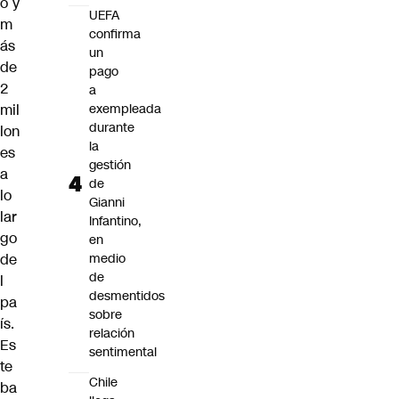
o y
UEFA
m
confirma
ás
un
de
pago
2
a
mil
exempleada
durante
lon
la
es
gestión
a
de
lo
Gianni
lar
Infantino,
go
en
de
medio
de
l
desmentidos
pa
sobre
ís.
relación
Es
sentimental
te
Chile
ba