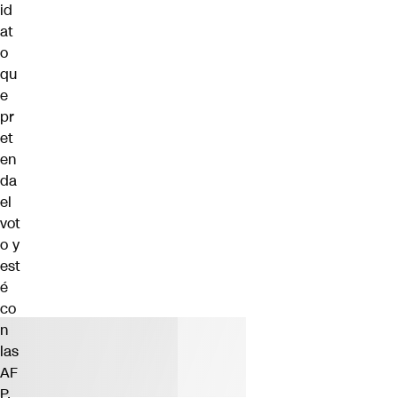
id
at
o
qu
e
pr
et
en
da
el
vot
o y
est
é
co
n
las
AF
P,