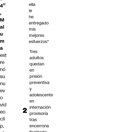
ella
4”
le
,
he
M
entregado
al
mis
u
mejores
m
esfuerzos"
a
Tres
est
adultos
re
quedan
nó
en
su
prisión
preventiva
nu
y
ev
adolescente
o
en
vid
internación
eo
provisoria
cli
tras
p,
encerrona