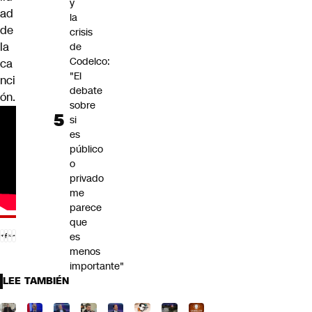
y
ad
la
de
crisis
la
de
Codelco:
ca
"El
nci
debate
ón.
sobre
si
es
público
o
privado
me
parece
que
es
menos
importante"
LEE TAMBIÉN