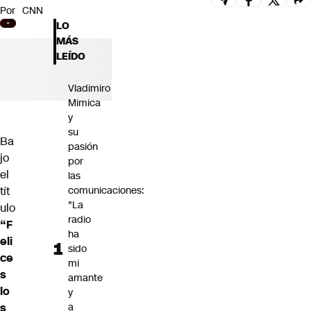
Por
CNN
Futuro 360
LO
Opinión
MÁS
LEÍDO
Vladimiro
Mimica
y
su
Ba
pasión
jo
por
el
las
tít
comunicaciones:
"La
ulo
radio
“F
ha
eli
sido
ce
mi
s
amante
lo
y
s
a