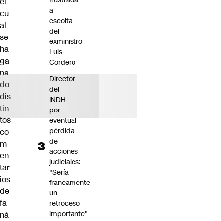
frustrada
el
a
cu
escolta
al
del
se
exministro
ha
Luis
ga
Cordero
na
Director
do
del
dis
INDH
tin
por
tos
eventual
pérdida
co
de
m
acciones
en
judiciales:
tar
"Sería
ios
francamente
de
un
fa
retroceso
importante"
ná