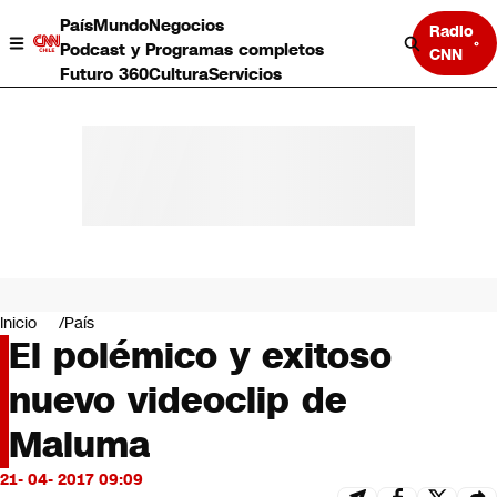
País
Mundo
Negocios
Radio
Podcast y Programas completos
CNN
Futuro 360
Cultura
Servicios
País
Mundo
Negocios
Inicio
País
El polémico y exitoso
Deportes
Programas completos
nuevo videoclip de
Cultura
Servicios
Maluma
Bits
CNN Data
21- 04- 2017 09:09
CNN tiempo