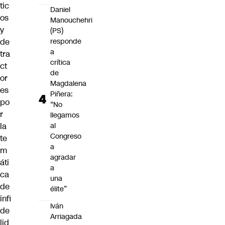
tic
Daniel
os
Manouchehri
y
(PS)
de
responde
a
tra
crítica
ct
de
or
Magdalena
es
Piñera:
po
“No
r
llegamos
la
al
Congreso
te
a
m
agradar
áti
a
ca
una
de
élite”
infi
Iván
de
Arriagada
lid