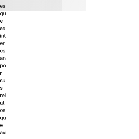
es
qu
e
se
int
er
es
an
po
r
su
s
rel
at
os
qu
e
avi