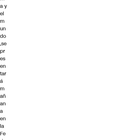
a y
el
m
un
do
,se
pr
es
en
tar
á
m
añ
an
a
en
la
Fe