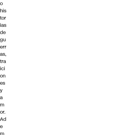
o
his
tor
ias
de
gu
err
as,
tra
ici
on
es
y
a
m
or.
Ad
e
m