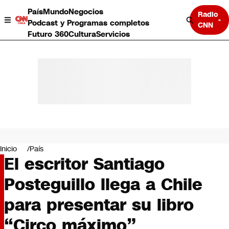
País
Mundo
Negocios
Radio
Podcast y Programas completos
CNN
Futuro 360
Cultura
Servicios
País
Mundo
Negocios
Inicio
País
El escritor Santiago
Deportes
Programas completos
Posteguillo llega a Chile
Cultura
Servicios
para presentar su libro
Bits
CNN Data
“Circo máximo”
CNN tiempo