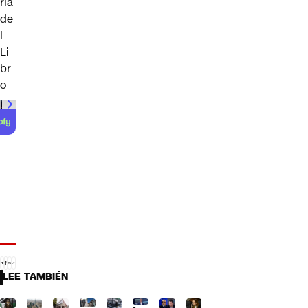
ria
de
l
Li
br
o
00:00
/
01:00
LEE TAMBIÉN