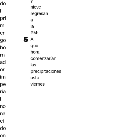
y
de
nieve
l
regresan
pri
a
m
la
er
RM:
A
go
qué
be
hora
rn
comenzarían
ad
las
or
precipitaciones
im
este
pe
viernes
ria
l
no
na
ci
do
en