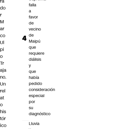
ra
falla
do
a
r
favor
M
de
ar
vecino
co
de
Maipú
Ul
que
pi
requiere
o
diálisis
Tr
y
aja
que
no.
había
Un
pedido
consideración
rel
especial
at
por
o
su
his
diagnóstico
tór
Lluvia
ico