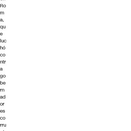
Ro
m
a,
qu
e
luc
hó
co
ntr
a
go
be
rn
ad
or
es
co
rru