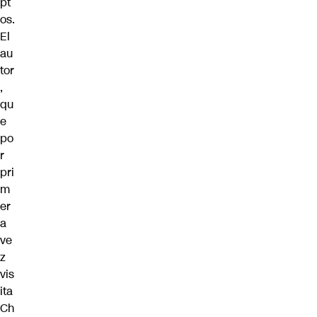
pt
os.
El
au
tor
,
qu
e
po
r
pri
m
er
a
ve
z
vis
ita
Ch