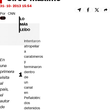
Futuro 360
31- 10- 2013 15:54
Opinión
Por
CNN
LO
MÁS
LEÍDO
Intentaron
atropellar
a
carabineros
En
y
una
terminaron
primera
dentro
visita
de
un
al
canal
país,
en
el
Peñalolén:
autor
dos
de
detenidos