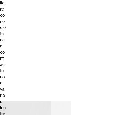
ile,
re
co
no
ció
te
ne
r
co
nt
ac
to
co
n
va
rio
s
lec
tor