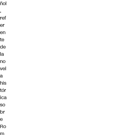
ñol
,
ref
er
en
te
de
la
no
vel
a
his
tór
ica
so
br
e
Ro
m