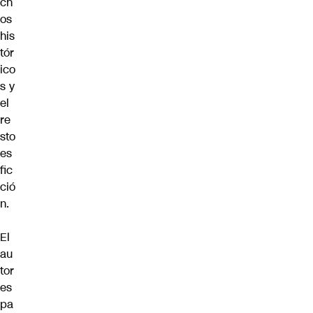
ch
os
his
tór
ico
s y
el
re
sto
es
fic
ció
n.
El
au
tor
es
pa