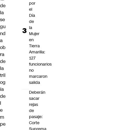
por
de
el
la
Día
se
de
gu
la
nd
Mujer
en
a
Tierra
ob
Amarilla:
ra
127
de
funcionarios
la
no
tril
marcaron
og
salida
ía
Deberán
de
sacar
l
rejas
e
de
m
pasaje:
Corte
pe
Suprema