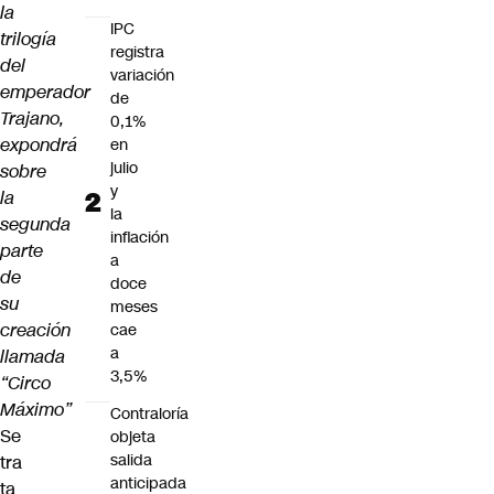
la
IPC
trilogía
registra
del
variación
emperador
de
Trajano,
0,1%
expondrá
en
julio
sobre
y
la
la
segunda
inflación
parte
a
de
doce
su
meses
creación
cae
a
llamada
3,5%
“Circo
Máximo”
Contraloría
Se
objeta
salida
tra
anticipada
ta