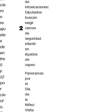
de
cia
intoxicaciones:
ro
Diputados
n
buscan
re
exigir
cierres
aju
de
ste
seguridad
s
infantil
de
en
en
líquidos
tre
de
5
vapeo
y
Panoramas
12
por
po
el
r
Día
de
cie
la
nt
Niñez:
o.
Visita