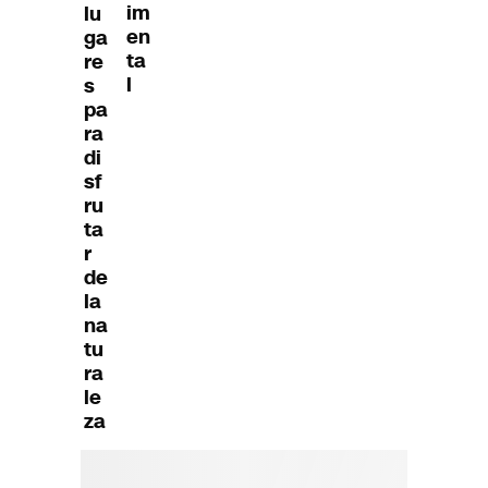
im
lu
en
ga
ta
re
l
s
pa
ra
di
sf
ru
ta
r
de
la
na
tu
ra
le
za