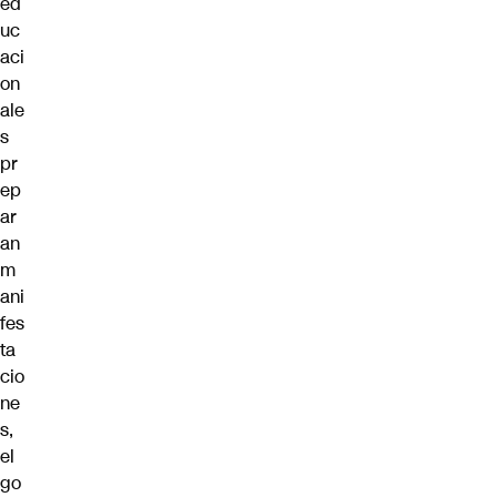
ed
uc
aci
on
ale
s
pr
ep
ar
an
m
ani
fes
ta
cio
ne
s,
el
go