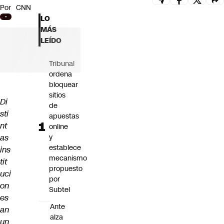
Por
CNN
Futuro 360
LO
Opinión
MÁS
LEÍDO
Tribunal
ordena
bloquear
sitios
Di
de
sti
apuestas
nt
online
as
y
establece
ins
mecanismo
tit
propuesto
uci
por
on
Subtel
es
Ante
an
alza
un