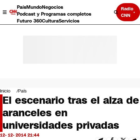
País
Mundo
Negocios
Radio
Podcast y Programas completos
CNN
Futuro 360
Cultura
Servicios
País
Mundo
Negocios
Inicio
País
El escenario tras el alza de
Deportes
Programas completos
aranceles en
Cultura
Servicios
universidades privadas
Bits
CNN Data
12- 12- 2014 21:44
CNN tiempo