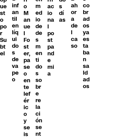
inf
co
ah
m
ue
o
ac
s
an
br
or
ed
st
M
io
dí
til
ad
a
io
o
an
na
as
en
os
de
de
po
ue
l
líq
ya
l
de
r
l
po
ui
es
ca
s
Su
Fo
st
do
ta
so
m
bt
st
pa
s
ba
en
el
er,
nd
de
n
ti
pa
e
va
sa
do
se
mi
pe
ld
s
o
a
o
ad
so
en
os
br
te
e
lef
re
ér
la
ic
ci
o
ón
y
se
se
nt
is