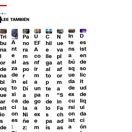
LEE TAMBIÉN
D
In
U
Tri
Pa
C
N
A
es
te
EF
bu
no
hil
ue
nt
ist
ns
A
na
ra
e
va
e
en
a
co
l
m
lle
pl
al
de
bú
nf
or
as
ga
at
za
so
sq
ir
de
po
al
af
de
lic
ue
m
na
r
to
or
in
it
da
a
bl
el
p
m
to
ud
de
un
oq
Dí
te
a
xi
de
ex
pa
ue
a
n
“S
ca
liq
cu
go
ar
de
de
in
ci
ui
rsi
a
sit
la
lo
Fa
on
da
on
ex
io
Ni
s
ch
es
ci
ist
e
s
ñe
pa
ad
:
ón
a
m
de
z:
ís
as