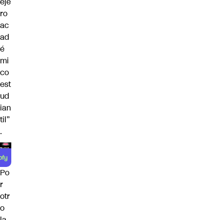
eje
ro
ac
ad
é
mi
co
est
ud
ian
til”
.
Po
r
otr
o
la