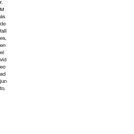
r.
M
ás
de
tall
es,
en
el
vid
eo
ad
jun
to.