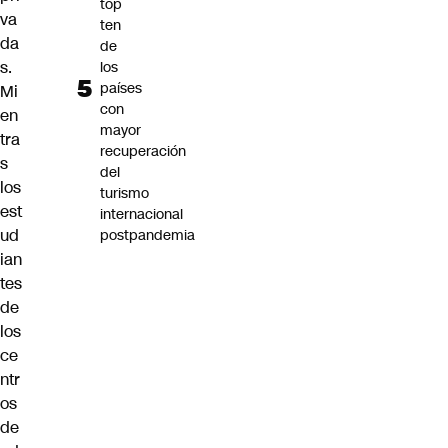
top
va
ten
da
de
s.
los
países
Mi
con
en
mayor
tra
recuperación
s
del
los
turismo
est
internacional
ud
postpandemia
ian
tes
de
los
ce
ntr
os
de