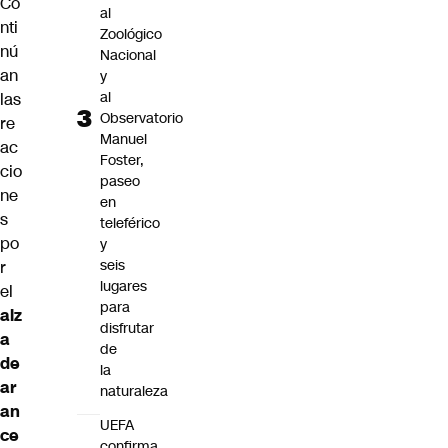
Co
al
nti
Zoológico
nú
Nacional
an
y
al
las
Observatorio
re
Manuel
ac
Foster,
cio
paseo
ne
en
s
teleférico
po
y
seis
r
lugares
el
para
alz
disfrutar
a
de
de
la
ar
naturaleza
an
UEFA
ce
confirma