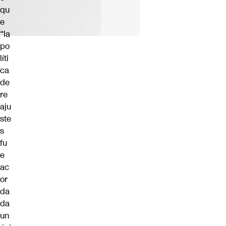
qu
e
“la
po
líti
ca
de
re
aju
ste
s
fu
e
ac
or
da
da
un