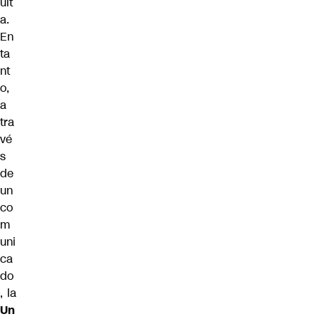
uit
a.
En
ta
nt
o,
a
tra
vé
s
de
un
co
m
uni
ca
do
, la
Un