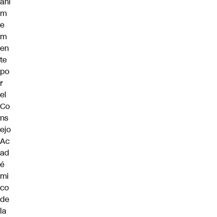
áni
m
e
m
en
te
po
r
el
Co
ns
ejo
Ac
ad
é
mi
co
de
la