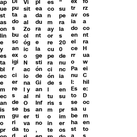
Di
fo
ex
pl
ap
Vi
es
”
pu
rz
tr
ea
ue
sit
co
su
ta
os
av
da
st
a
n
pe
do
a
ia
du
as
al
m
ra
s
co
do
ra
on
Zo
ay
la
bu
nt
en
nt
lin
ol
or
s
sc
ra
el
e
e
óg
re
20
an
H
ce
la
y
ic
cu
0
ex
ua
rr
ge
es
o
pe
de
igi
w
o
sti
ta
N
ra
nu
r
ei
Pa
ón
bl
ac
ci
nc
ci
C
nu
de
ec
io
ón
ia
er
hil
l:
Gi
e
na
de
s
re
e:
Es
an
m
l y
l
en
s
D
to
ni
ec
al
tu
su
de
oc
se
Inf
an
O
ris
s
se
u
sa
an
is
bs
m
pr
gu
m
be
ti
m
er
o
im
ri
en
ha
no
o
va
in
er
da
to
st
,
pr
to
te
os
d
s
a
en
op
ri
rn
do