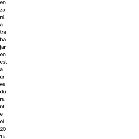
en
za
rá
a
tra
ba
jar
en
est
a
ár
ea
du
ra
nt
e
el
20
15