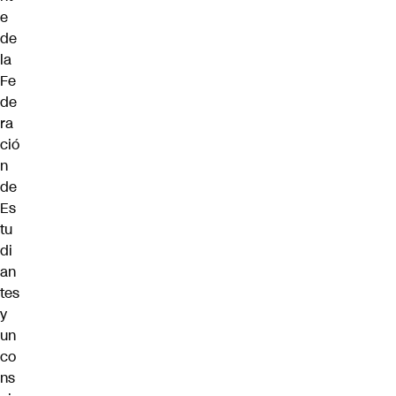
e
de
la
Fe
de
ra
ció
n
de
Es
tu
di
an
tes
y
un
co
ns