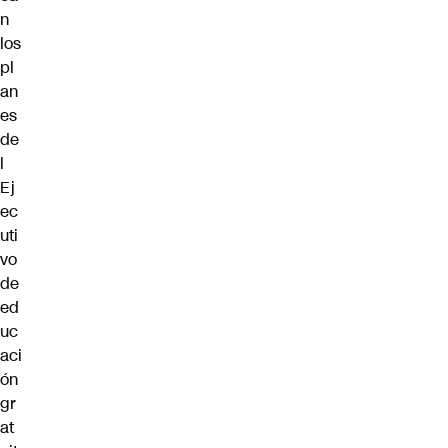
n
los
pl
an
es
de
l
Ej
ec
uti
vo
de
ed
uc
aci
ón
gr
at