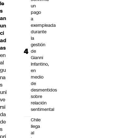
le
un
s
pago
an
a
un
exempleada
durante
ci
la
ad
gestión
as
de
en
Gianni
al
Infantino,
gu
en
na
medio
de
s
desmentidos
uni
sobre
ve
relación
rsi
sentimental
da
Chile
de
llega
s
al
pri