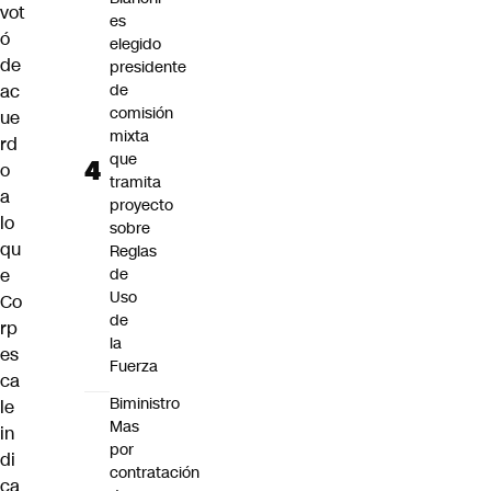
vot
es
ó
elegido
de
presidente
ac
de
comisión
ue
mixta
rd
que
o
tramita
a
proyecto
lo
sobre
qu
Reglas
e
de
Uso
Co
de
rp
la
es
Fuerza
ca
Biministro
le
Mas
in
por
di
contratación
ca