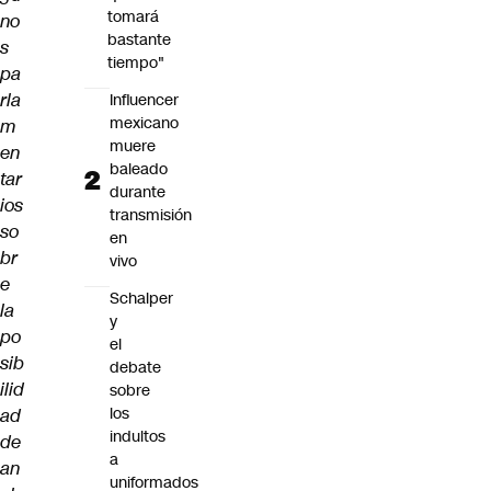
tomará
no
bastante
s
tiempo"
pa
rla
Influencer
mexicano
m
muere
en
baleado
tar
durante
ios
transmisión
so
en
br
vivo
e
Schalper
la
y
po
el
sib
debate
ilid
sobre
los
ad
indultos
de
a
an
uniformados