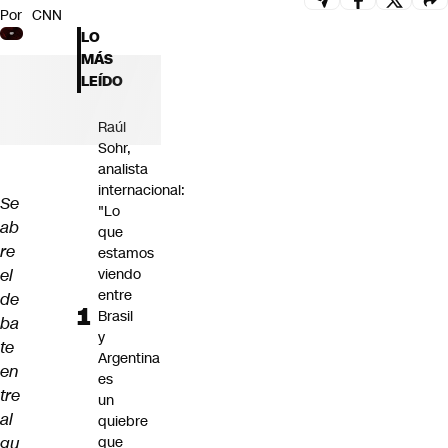
Por
CNN
Futuro 360
LO
Opinión
MÁS
LEÍDO
Raúl
Sohr,
analista
internacional:
Se
"Lo
ab
que
re
estamos
el
viendo
entre
de
Brasil
ba
y
te
Argentina
en
es
tre
un
al
quiebre
gu
que