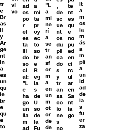
it
tr
vi
"L
ad
a
,
te
a
e
vo
a
os
mi
de
nt
m
Br
mi
po
ta
sc
es
os
as
ne
r
pr
ue
qu
la
il
rí
el
oy
nt
e
m
y
a
es
ec
os
no
ás
Ar
se
ta
to
du
pu
a
ge
tr
lli
so
pli
ed
m
nt
an
do
br
ca
en
pli
in
sf
so
e
do
ci
a
a
or
ci
R
s
rc
un
es
m
al:
eg
y
ul
id
un
a
"L
la
tr
ar
ad
qu
en
e
s
an
en
de
ie
un
ha
de
sa
Sa
la
br
m
go
U
cc
nt
s
e
ot
un
so
io
ia
fu
qu
or
lla
de
ne
go
er
e
de
m
la
s
za
to
de
ad
Fu
no