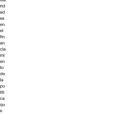
rid
ad
es
en
el
fin
an
cia
mi
en
to
de
la
po
líti
ca
qu
e