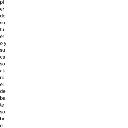
pi
er
de
su
fu
er
o y
su
ca
so
ab
re
el
de
ba
te
so
br
e