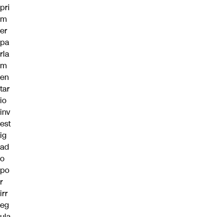
pri
m
er
pa
rla
m
en
tar
io
inv
est
ig
ad
o
po
r
irr
eg
ula