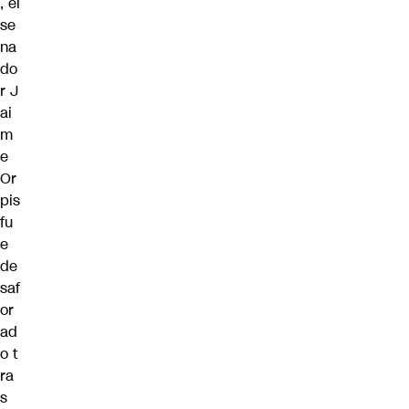
, el
se
na
do
r
J
ai
m
e
Or
pis
fu
e
de
saf
or
ad
o
t
ra
s