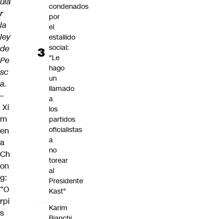
ula
condenados
r
por
la
el
ley
estallido
social:
de
"Le
Pe
hago
sc
un
a.
llamado
–
a
Xi
los
m
partidos
oficialistas
en
a
a
no
Ch
torear
on
al
g:
Presidente
“O
Kast"
rpi
Karim
s
Bianchi