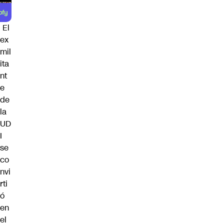
El
ex
mil
ita
nt
e
de
la
UD
I
se
co
nvi
rti
ó
en
el