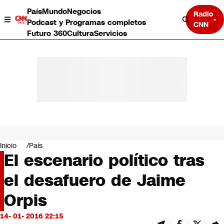
País
Mundo
Negocios
Radio
Podcast y Programas completos
CNN
Futuro 360
Cultura
Servicios
País
Mundo
Negocios
Inicio
País
El escenario político tras
Deportes
Programas completos
el desafuero de Jaime
Cultura
Servicios
Orpis
Bits
CNN Data
14- 01- 2016 22:15
CNN tiempo