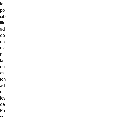
la
po
sib
ilid
ad
de
an
ula
r
la
cu
est
ion
ad
a
ley
de
Pe
sc