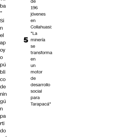
de
ba
196
”
jóvenes
Si
en
Collahuasi:
n
"La
el
minería
ap
se
oy
transforma
o
en
pú
un
bli
motor
de
co
desarrollo
de
social
nin
para
gú
Tarapacá"
n
pa
rti
do