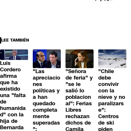
LEE TAMBIÉN
Luis
Cordero
"Las
"Señora
"Chile
afirma
apreciacio
de feria" y
debe
que ha
nes
"se le
convivir
existido
políticas y
salió lo
con la
una "falta
a han
poblacion
nieve y no
de
quedado
al": Ferias
paralizars
humanida
completa
Libres
e":
d" con la
mente
rechazan
Centros
hija de
superadas
dichos de
de ski
Bernarda
":
Camila
piden