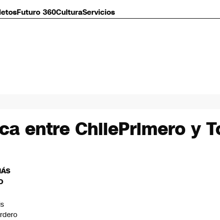
letos
Futuro 360
Cultura
Servicios
ica entre ChilePrimero y 
MÁS
O
is
rdero