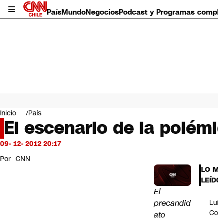
País
Mundo
Negocios
Podcast y Programas comp
País
Mundo
Inicio
País
Negocios
El escenario de la polém
Deportes
Programas completos
09- 12- 2012 20:17
Cultura
Por
CNN
Servicios
LO 
Bits
LEÍD
CNN Data
El
CNN tiempo
precandid
Lu
Futuro 360
Co
ato
Opinión