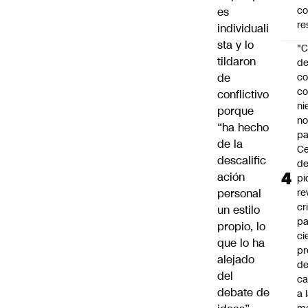
c
es
re
individuali
sta y lo
"C
tildaron
d
de
co
co
conflictivo
ni
porque
n
“ha hecho
pa
de la
Ce
descalific
de
ación
pi
personal
re
cr
un estilo
pa
propio, lo
ci
que lo ha
pr
alejado
d
del
c
debate de
a 