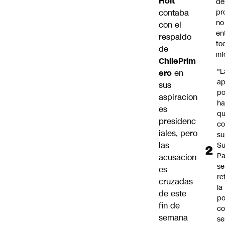
Holt
de
contaba
pr
no
con el
en
respaldo
to
de
in
ChilePrim
"L
ero
en
ap
sus
po
aspiracion
h
es
q
presidenc
c
iales, pero
su
las
Su
P
acusacion
se
es
re
cruzadas
la
de este
po
fin de
co
semana
se