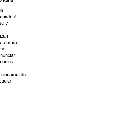
ontaña
in
chadas":
NC y
nzan
ataforma
ra
nunciar
gocios
e
ncionamiento
regular