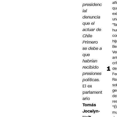
af
presidenc
qu
ial
ex
denuncia
un
que el
"f
actuar de
hu
Chile
co
hi
Primero
Be
se debe a
Ve
que
an
habrían
cr
recibido
de
presiones
Fe
políticas.
Ra
so
El ex
ge
parlament
de
ario
re
Tomás
"É
Jocelyn-
m