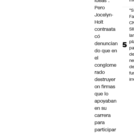
ideas”.
m
Pero
"S
Jocelyn-
Fa
Holt
C
contraata
SII
la
có
pl
denuncian
pa
do que en
de
el
ne
conglome
d
rado
fu
destruyer
ir
on firmas
que lo
apoyaban
en su
carrera
para
participar