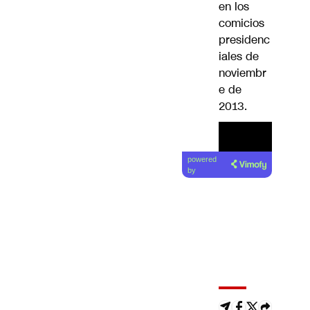
en los
comicios
presidenc
iales de
noviembr
e de
2013.
powered
by