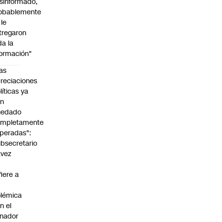
sinformado,
obablemente
 le
tregaron
da la
formación"
as
reciaciones
líticas ya
an
uedado
ompletamente
peradas":
bsecretario
avez
fiere a
lémica
n el
nador