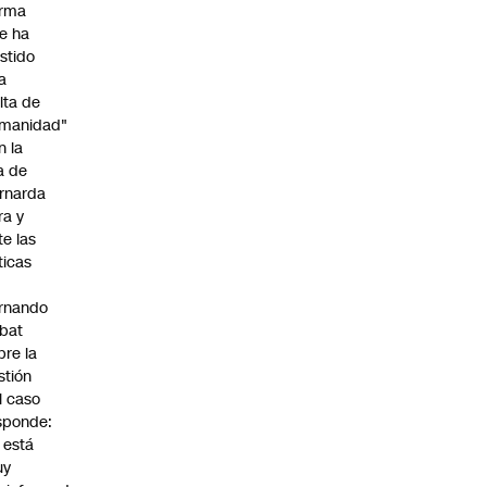
irma
e ha
istido
a
alta de
manidad"
n la
ja de
rnarda
ra y
te las
íticas
rnando
bat
bre la
stión
l caso
sponde:
l está
uy