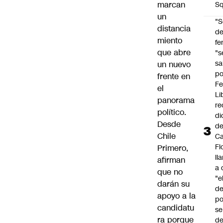
marcan
Sq
un
"S
distancia
d
miento
fe
que abre
"s
sa
un nuevo
po
frente en
Fe
el
Li
panorama
re
político.
di
Desde
d
Chile
Ca
Fl
Primero,
ll
afirman
a 
que no
"e
darán su
d
apoyo a la
po
candidatu
se
ra porque
de