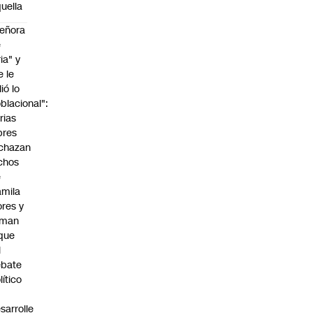
uella
eñora
e
ria" y
e le
lió lo
blacional":
rias
bres
chazan
chos
e
mila
ores y
aman
que
l
ebate
lítico
sarrolle