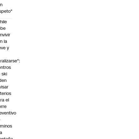
on
speto"
hile
ebe
nvivir
n la
eve y
o
ralizarse":
ntros
 ski
den
visar
iterios
ra el
erre
eventivo
e
aminos
la