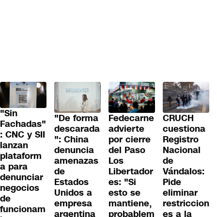
"Sin
"De forma
Fedecarne
CRUCH
Fachadas"
descarada
advierte
cuestiona
: CNC y SII
": China
por cierre
Registro
lanzan
denuncia
del Paso
Nacional
plataform
amenazas
Los
de
a para
de
Libertador
Vándalos:
denunciar
Estados
es: "Si
Pide
negocios
Unidos a
esto se
eliminar
de
empresa
mantiene,
restriccion
funcionam
argentina
probablem
es a la