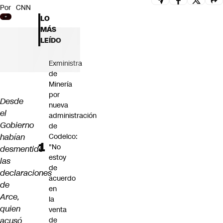
Por
CNN
Futuro 360
LO
Opinión
MÁS
LEÍDO
Exministra
de
Minería
por
Desde
nueva
el
administración
Gobierno
de
habían
Codelco:
"No
desmentido
estoy
las
de
declaraciones
acuerdo
de
en
Arce,
la
quien
venta
acusó
de