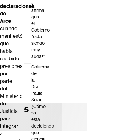
y
declaraciones
afirma
de
que
Arce
el
cuando
Gobierno
manifestó
"está
que
siendo
muy
había
audaz"
recibido
presiones
Columna
por
de
la
parte
Dra.
del
Paula
Ministerio
Solar:
de
¿Cómo
Justicia
se
para
está
integrar
decidiendo
qué
a
ciencia