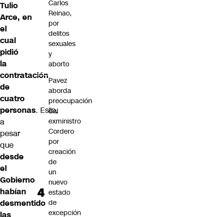
Carlos
Tulio
Reinao,
Arce, en
por
el
delitos
cual
sexuales
pidió
y
la
aborto
contratación
Pavez
de
aborda
cuatro
preocupación
personas
. Esto,
del
a
exministro
Cordero
pesar
por
que
creación
desde
de
el
un
Gobierno
nuevo
habían
estado
desmentido
de
excepción
las