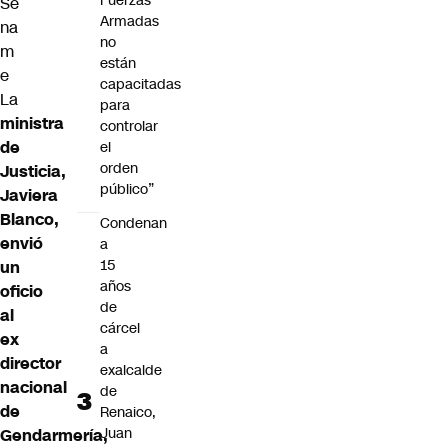
Fuerzas
Se
Armadas
na
no
m
están
e
capacitadas
La
para
ministra
controlar
de
el
orden
Justicia,
público”
Javiera
Blanco,
Condenan
envió
a
15
un
años
oficio
de
al
cárcel
ex
a
director
exalcalde
nacional
de
de
Renaico,
Juan
Gendarmería,