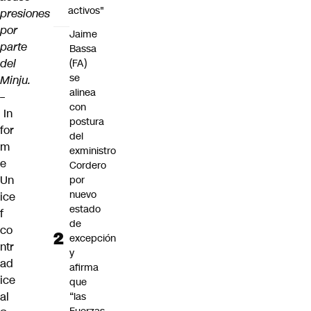
activos"
presiones
por
Jaime
parte
Bassa
del
(FA)
se
Minju.
alinea
–
con
In
postura
for
del
m
exministro
e
Cordero
Un
por
nuevo
ice
estado
f
de
co
excepción
ntr
y
ad
afirma
ice
que
al
“las