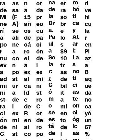
na
ro
ra
as
n
or
er
d
de
bó
de
sa
a
da
ra
ve
la
ti
Mi
(F
15
pr
so
hi
Dr
ca
ne
A)
añ
eo
br
cu
a.
y
rí
se
os
cu
e
la
Pa
At
a
ali
de
pa
lo
r
ul
ar
po
ne
cá
ci
s
en
a
i:
r
a
rc
ón
$9
Pl
So
La
nu
co
el
de
10
az
la
s
ev
n
a
l
tr
a
r:
no
a
po
ex
ex
as
B
¿
ti
ad
st
al
mi
de
aq
C
ci
mi
ur
ca
ni
bil
ue
ó
as
ni
a
ld
st
it
da
m
te
st
de
e
ro
a
no
o
cn
ra
l
de
C
mi
ca
se
ol
ci
ex
R
or
en
yó
es
óg
ón
mi
en
de
to
un
tá
ic
de
ni
ai
ro
de
67
de
as
C
st
co
po
l
%
ci