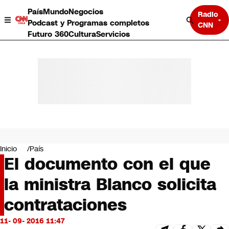
País
Mundo
Negocios
Radio
Podcast y Programas completos
CNN
Futuro 360
Cultura
Servicios
País
Mundo
Negocios
Inicio
País
El documento con el que
Deportes
Programas completos
la ministra Blanco solicita
Cultura
Servicios
contrataciones
Bits
CNN Data
11- 09- 2016 11:47
CNN tiempo