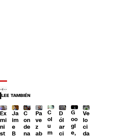
LEE TAMBIÉN
C
G
Ex
Ja
C
Pa
D
Ve
ol
oo
mi
im
on
ve
ól
lo
u
gl
ni
e
de
z
ar
ci
m
e,
st
B
na
ab
ci
da