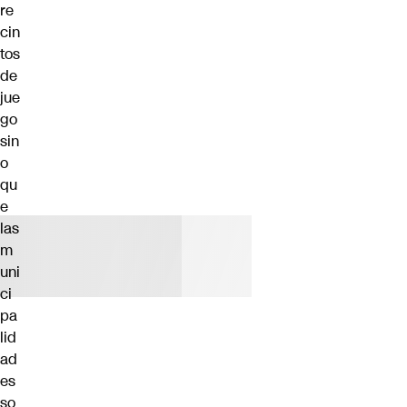
re
cin
tos
de
jue
go
sin
o
qu
e
las
m
uni
ci
pa
lid
ad
es
so