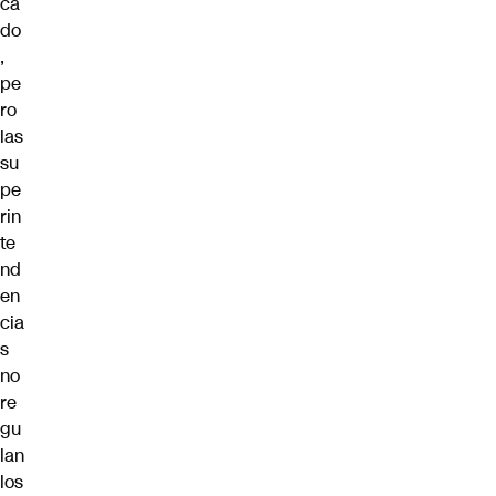
ca
do
,
pe
ro
las
su
pe
rin
te
nd
en
cia
s
no
re
gu
lan
los