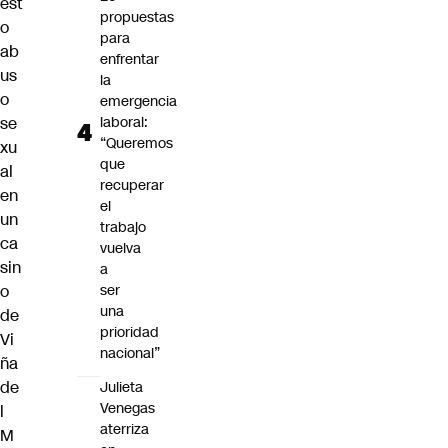
est
propuestas
o
para
ab
enfrentar
us
la
o
emergencia
se
laboral:
“Queremos
xu
que
al
recuperar
en
el
un
trabajo
ca
vuelva
sin
a
o
ser
una
de
prioridad
Vi
nacional”
ña
de
Julieta
Venegas
l
aterriza
M