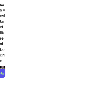
so
s y
evi
tar
el
lib
re
al
be
drí
o.