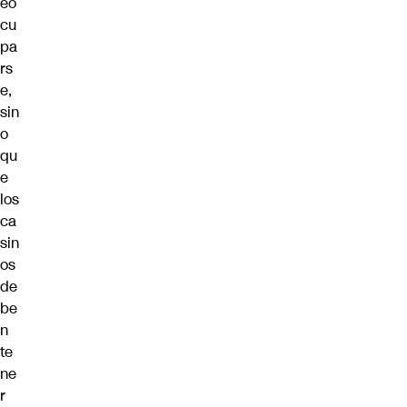
eo
cu
pa
rs
e,
sin
o
qu
e
los
ca
sin
os
de
be
n
te
ne
r