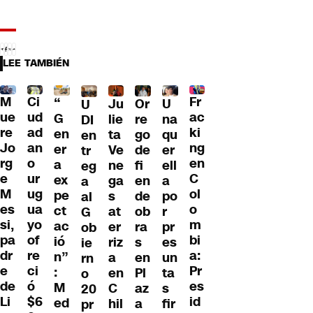
LEE TAMBIÉN
M
Ci
Fr
“
Ju
Or
U
U
ue
ud
ac
G
lie
re
na
DI
re
ad
ki
en
ta
go
qu
en
Jo
an
ng
er
Ve
de
er
tr
rg
o
en
a
ne
fi
ell
eg
e
ur
C
ex
ga
en
a
a
M
ug
ol
pe
s
de
po
al
es
ua
o
ct
at
ob
r
G
si,
yo
m
ac
er
ra
pr
ob
pa
of
bi
ió
riz
s
es
ie
dr
re
a:
n”
a
en
un
rn
e
ci
Pr
:
en
Pl
ta
o
de
ó
es
M
C
az
s
20
Li
$6
id
ed
hil
a
fir
pr