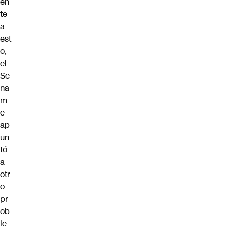
en
te
a
est
o,
el
Se
na
m
e
ap
un
tó
a
otr
o
pr
ob
le