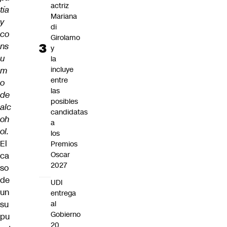
actriz
tía
Mariana
y
di
co
Girolamo
ns
y
u
la
incluye
m
entre
o
las
de
posibles
alc
candidatas
oh
a
ol.
los
El
Premios
Oscar
ca
2027
so
de
UDI
un
entrega
su
al
Gobierno
pu
20