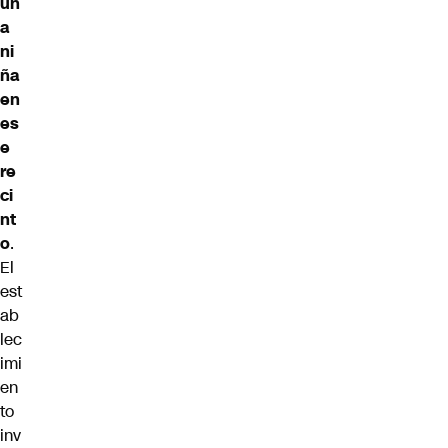
un
a
ni
ña
en
es
e
re
ci
nt
o
.
El
est
ab
lec
imi
en
to
inv