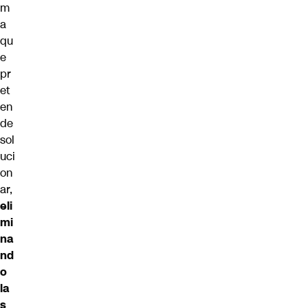
m
a
qu
e
pr
et
en
de
sol
uci
on
ar,
eli
mi
na
nd
o
la
s