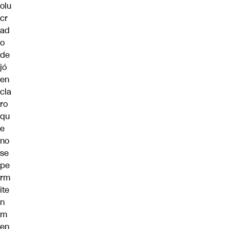
olu
cr
ad
o
de
jó
en
cla
ro
qu
e
no
se
pe
rm
ite
n
m
en