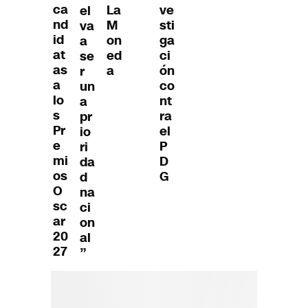
ca
La
ve
el
nd
M
sti
va
id
on
ga
a
at
ed
ci
se
as
a
ón
r
a
co
un
lo
nt
a
s
ra
pr
Pr
el
io
e
P
ri
mi
D
da
os
G
d
O
na
sc
ci
ar
on
20
al
27
”