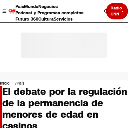
País
Mundo
Negocios
Radio
Podcast y Programas completos
CNN
Futuro 360
Cultura
Servicios
País
Mundo
Negocios
Inicio
País
El debate por la regulación
Deportes
Programas completos
de la permanencia de
Cultura
Servicios
menores de edad en
Bits
CNN Data
casinos
CNN tiempo