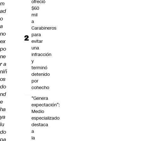
ofreció
m
$60
ad
mil
o
a
a
Carabineros
no
para
ex
evitar
una
po
infracción
ne
y
r a
terminó
niñ
detenido
os
por
do
cohecho
nd
“Genera
e
expectación”:
ha
Medio
ya
especializado
lu
destaca
a
do
la
pa