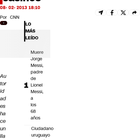
Futuro 360
08- 02- 2013 18:10
Opinión
Por
CNN
LO
MÁS
LEÍDO
Muere
Jorge
Messi,
padre
Au
de
tor
Lionel
id
Messi,
ad
a
los
es
68
ha
años
ce
un
Ciudadano
uruguayo
lla