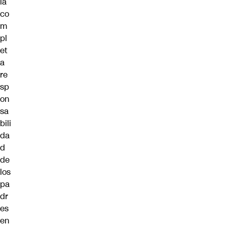
la
co
m
pl
et
a
re
sp
on
sa
bili
da
d
de
los
pa
dr
es
en