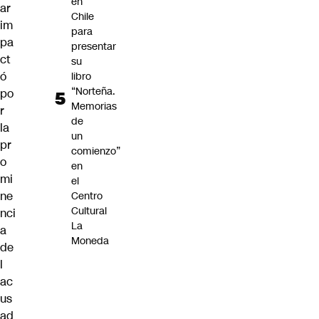
en
ar
Chile
im
para
pa
presentar
ct
su
ó
libro
“Norteña.
po
Memorias
r
de
la
un
pr
comienzo”
o
en
mi
el
ne
Centro
Cultural
nci
La
a
Moneda
de
l
ac
us
ad