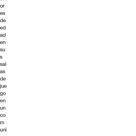
or
es
de
ed
ad
en
su
s
sal
as
de
jue
go
en
un
co
m
uni