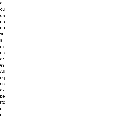
el
cui
da
do
de
su
s
m
en
or
es.
Au
nq
ue
ex
pe
rto
s
di