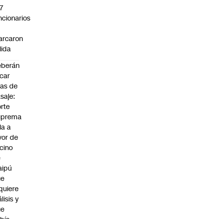
7
ncionarios
o
arcaron
lida
eberán
car
jas de
saje:
rte
uprema
lla a
vor de
cino
e
aipú
ue
quiere
álisis y
ue