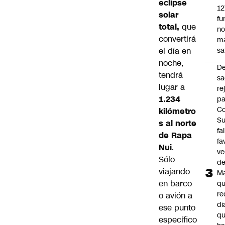
eclipse
12
solar
fu
total,
que
n
convertirá
m
el día en
sa
noche,
D
tendrá
sa
lugar a
re
1.234
pa
Co
kilómetro
S
s al norte
fa
de Rapa
fa
Nui
.
ve
Sólo
d
viajando
M
en barco
q
re
o avión a
di
ese punto
q
específico