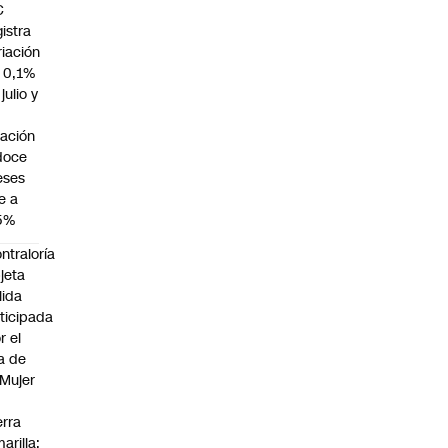
C
gistra
riación
 0,1%
julio y
flación
doce
ses
e a
5%
ntraloría
jeta
lida
ticipada
r el
a de
 Mujer
n
erra
arilla: