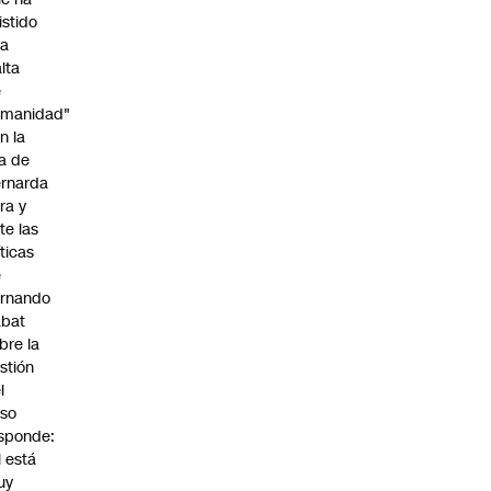
istido
na
alta
e
umanidad"
n la
ja de
rnarda
ra y
te las
íticas
e
rnando
abat
bre la
stión
l
so
sponde:
l está
uy