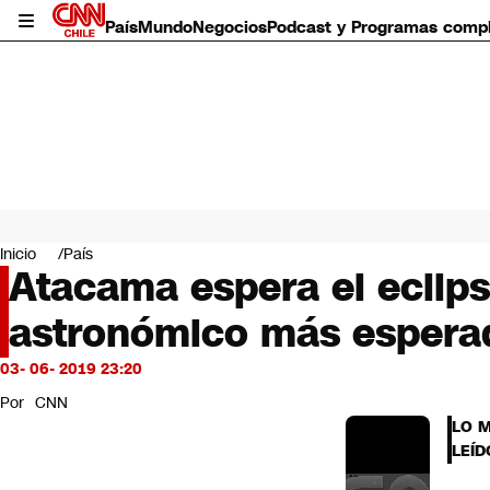
País
Mundo
Negocios
Podcast y Programas comp
País
Mundo
Inicio
País
Negocios
Atacama espera el eclips
Deportes
astronómico más espera
Programas completos
Cultura
Servicios
03- 06- 2019 23:20
Bits
Por
CNN
CNN Data
LO 
CNN tiempo
LEÍD
Futuro 360
Opinión