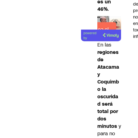
es un
de
46%
.
pr
no
en
Lea el
to
powered
in
artículo
by
En las
regiones
de
Atacama
y
Coquimb
o la
oscurida
d será
total por
dos
minutos
y
para no