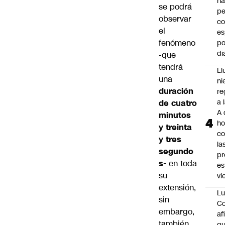
ha
se podrá
pe
observar
co
el
es
fenómeno
po
di
-que
tendrá
Ll
una
ni
duración
re
a 
de cuatro
A 
minutos
ho
y treinta
co
y tres
la
segundo
pr
s-
en toda
es
su
vi
extensión,
Lu
sin
Co
embargo,
af
también
qu