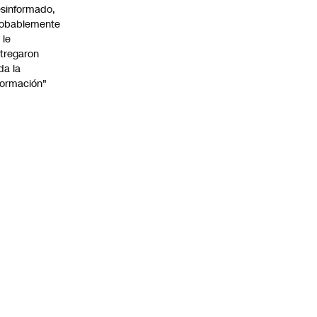
sinformado,
obablemente
 le
tregaron
da la
formación"