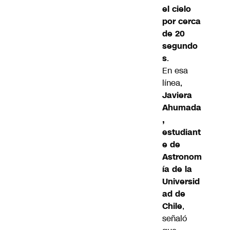
el cielo
por cerca
de 20
segundo
s
.
En esa
línea,
Javiera
Ahumada
,
estudiant
e de
Astronom
ía de la
Universid
ad de
Chile
,
señaló