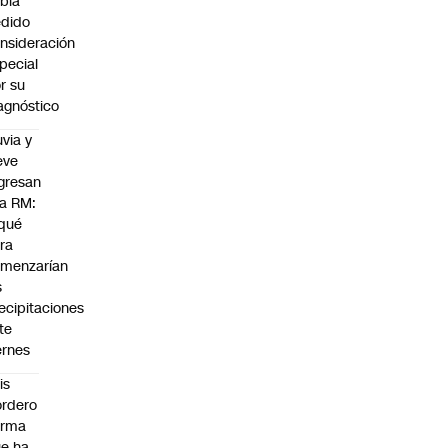
bía
dido
nsideración
pecial
r su
agnóstico
uvia y
eve
gresan
la RM:
qué
ra
menzarían
s
ecipitaciones
te
ernes
is
rdero
irma
e ha