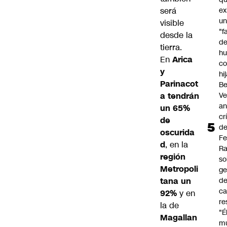
será
ex
u
visible
"f
desde la
d
tierra.
h
En
Arica
co
y
hi
Parinacot
Be
a tendrán
Ve
an
un 65%
cr
de
d
oscurida
Fe
d
, en la
R
región
so
Metropoli
ge
tana un
de
ca
92%
y en
re
la de
"É
Magallan
m