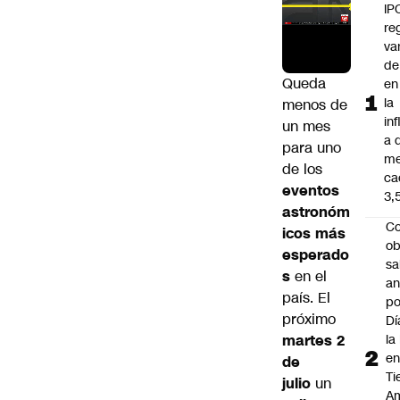
IP
re
va
de
Queda
en 
la
menos de
in
un mes
a 
para uno
me
de los
ca
eventos
3,
astronóm
Co
icos más
ob
esperado
sa
s
en el
an
país. El
po
próximo
Dí
martes 2
la
e
de
Ti
julio
un
Am