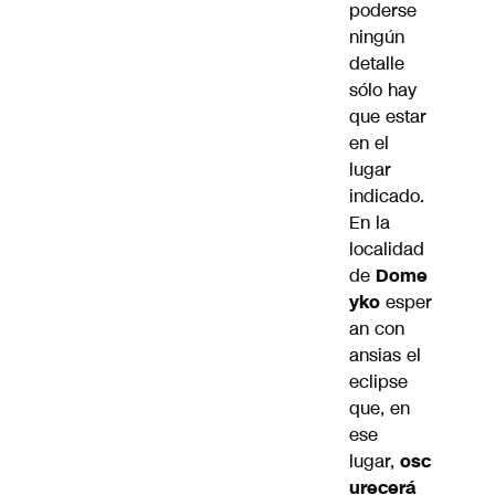
poderse
ningún
detalle
sólo hay
que estar
en el
lugar
indicado.
En la
localidad
de
Dome
yko
esper
an con
ansias el
eclipse
que, en
ese
lugar,
osc
urecerá