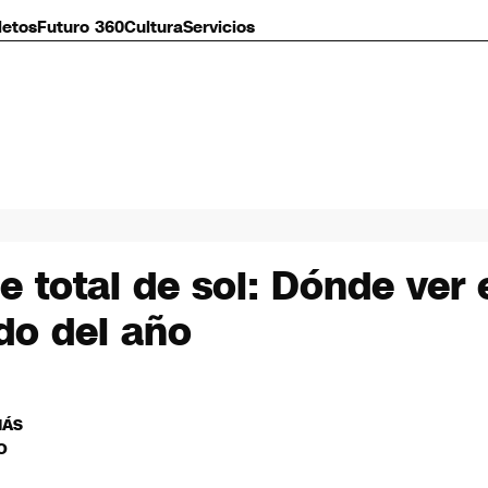
letos
Futuro 360
Cultura
Servicios
e total de sol: Dónde ver
do del año
MÁS
O