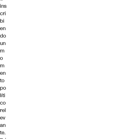
ins
cri
bi
en
do
un
m
o
m
en
to
po
líti
co
rel
ev
an
te.