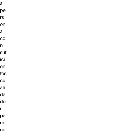
a
pe
rs
on
a
co
n
suf
ici
en
tes
cu
ali
da
de
s
pa
ra
en