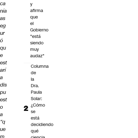
ca
y
nía
afirma
que
as
el
eg
Gobierno
ur
"está
ó
siendo
qu
muy
e
audaz"
est
Columna
arí
de
a
la
dis
Dra.
pu
Paula
Solar:
est
¿Cómo
o
se
a
está
“q
decidiendo
ue
qué
m
ciencia