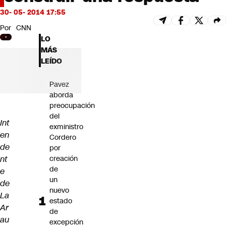
Futuro 360
30- 05- 2014 17:55
Opinión
Por
CNN
LO
MÁS
LEÍDO
Pavez
aborda
preocupación
del
Int
exministro
en
Cordero
de
por
nt
creación
de
e
un
de
nuevo
La
estado
Ar
de
au
excepción