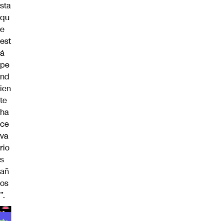
sta
qu
e
est
á
pe
nd
ien
te
ha
ce
va
rio
s
añ
os
”.