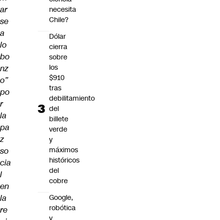
ar
necesita
Chile?
se
a
Dólar
lo
cierra
bo
sobre
los
nz
$910
o”
tras
po
debilitamiento
r
del
la
billete
pa
verde
z
y
máximos
so
históricos
cia
del
l
cobre
en
la
Google,
robótica
re
y