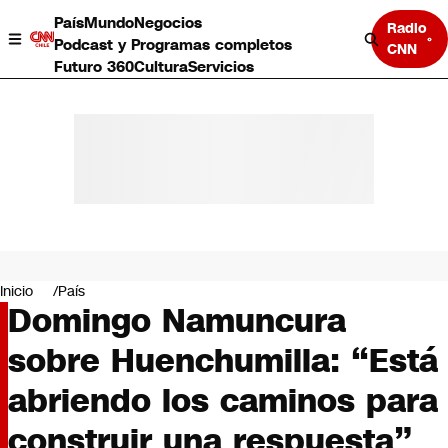
País
Mundo
Negocios
Radio
Podcast y Programas completos
CNN
Futuro 360
Cultura
Servicios
País
Mundo
Negocios
Inicio
País
Domingo Namuncura
Deportes
Programas completos
sobre Huenchumilla: “Está
Cultura
Servicios
abriendo los caminos para
Bits
CNN Data
construir una respuesta”
CNN tiempo