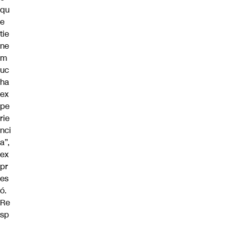
qu
e
tie
ne
m
uc
ha
ex
pe
rie
nci
a”,
ex
pr
es
ó.
Re
sp