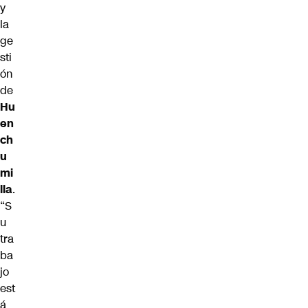
y
la
ge
sti
ón
de
Hu
en
ch
u
mi
lla
.
“S
u
tra
ba
jo
est
á