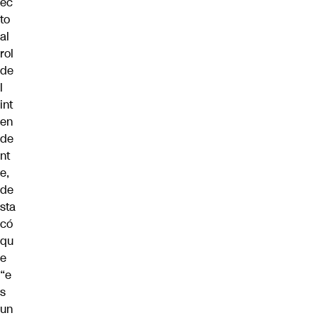
ec
to
al
rol
de
l
int
en
de
nt
e,
de
sta
có
qu
e
“e
s
un