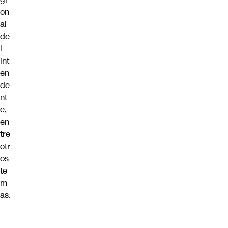
on
al
de
l
int
en
de
nt
e,
en
tre
otr
os
te
m
as.