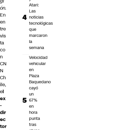
gi
Atari:
ón.
Las
En
noticias
en
tecnológicas
tre
que
vis
marcaron
la
ta
semana
co
n
Velocidad
CN
vehicular
en
N
Plaza
Ch
Baquedano
ile,
cayó
e
l
un
ex
67%
-
en
dir
hora
punta
ec
tras
tor