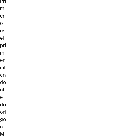
Pri
m
er
o
es
el
pri
m
er
int
en
de
nt
e
de
ori
ge
n
M