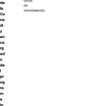
obras
de
de
la
remodelación
Co
na
di
y
en
ca
rg
ad
o
de
l
pr
og
ra
m
a
in