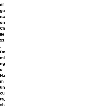
dí
ge
na
en
Ch
ile
21
,
Do
mi
ng
o
Na
m
un
cu
ra,
ab