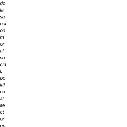
do
la
sa
nci
ón
m
or
al,
so
cia
l,
po
líti
ca
al
se
ct
or
qu