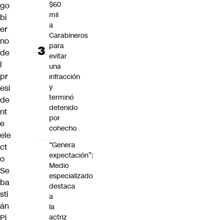
$60
go
mil
bi
a
er
Carabineros
no
para
de
evitar
l
una
pr
infracción
y
esi
terminó
de
detenido
nt
por
e
cohecho
ele
“Genera
ct
expectación”:
o
Medio
Se
especializado
ba
destaca
sti
a
án
la
Pi
actriz