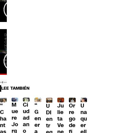
LEE TAMBIÉN
M
Ci
“
Ju
Or
U
“
U
ue
ud
G
lie
re
na
C
DI
re
ad
en
ta
go
qu
ha
en
Jo
an
er
Ve
de
er
nt
tr
rg
o
a
ne
fi
ell
as
eg