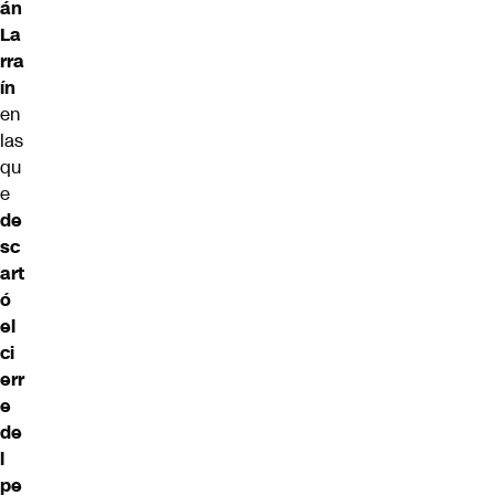
án
La
rra
ín
en
las
qu
e
de
sc
art
ó
el
ci
err
e
de
l
pe