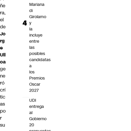
Mariana
ñe
di
ra,
Girolamo
el
y
de
la
Jo
incluye
rg
entre
e
las
posibles
Ull
candidatas
oa
a
ge
los
ne
Premios
ró
Oscar
crí
2027
tic
UDI
as
entrega
po
al
r
Gobierno
su
20