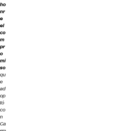
ho
nr
e
el
co
m
pr
o
mi
so
qu
e
ad
op
tó
co
n
Ca
rm