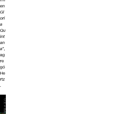
en
Gl
ori
a
Qu
int
an
a
“,
ag
re
gó
He
rtz
.