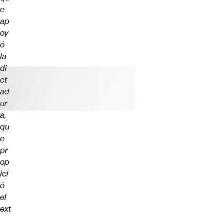
e
ap
oy
ó
la
di
ct
ad
ur
a,
qu
e
pr
op
ici
ó
el
ext