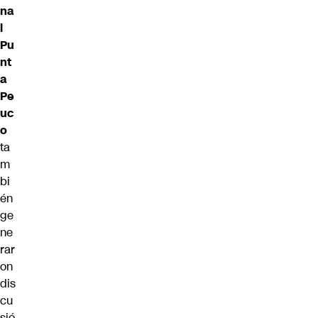
na
l
Pu
nt
a
Pe
uc
o
ta
m
bi
én
ge
ne
rar
on
dis
cu
sió