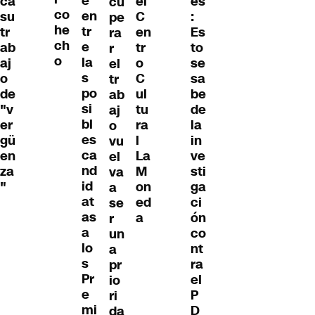
e
el
es
ca
cu
co
en
C
:
su
pe
he
tr
en
Es
tr
ra
ch
e
tr
to
ab
r
o
la
o
se
aj
el
s
C
sa
o
tr
po
ul
be
de
ab
si
tu
de
"v
aj
bl
ra
la
er
o
es
l
in
gü
vu
ca
La
ve
en
el
nd
M
sti
za
va
id
on
ga
"
a
at
ed
ci
se
as
a
ón
r
a
co
un
lo
nt
a
s
ra
pr
Pr
el
io
e
P
ri
mi
D
da