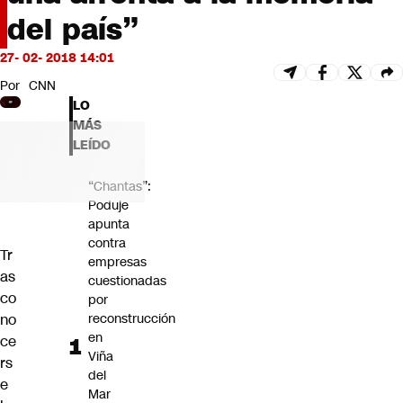
Futuro 360
del país”
Opinión
27- 02- 2018 14:01
Por
CNN
LO
MÁS
LEÍDO
“Chantas”:
Poduje
apunta
contra
Tr
empresas
as
cuestionadas
co
por
no
reconstrucción
en
ce
Viña
rs
del
e
Mar