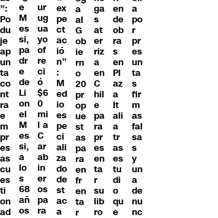
e
ur
ex
ga
en
a
”:
a
M
ug
pe
s
de
po
Po
al
es
ua
ct
at
ob
r
du
G
si,
yo
ac
er
ra
pr
je
ob
pa
of
ió
riz
s
es
ap
ie
dr
re
n”
a
en
un
un
rn
e
ci
:
en
Pl
ta
ta
o
de
ó
M
C
az
s
co
20
Li
$6
ed
hil
a
fir
nt
pr
on
0
io
e
It
m
ra
op
el
mi
es
pa
ali
as
e
ue
M
l a
pe
ra
a
fal
m
st
es
C
ci
pr
tr
sa
pr
as
si,
ar
ali
es
as
s
es
pa
a
ab
za
en
es
y
as
ra
lo
in
do
ta
tu
un
cu
en
s
er
de
r
di
a
es
fr
68
os
st
su
o
de
ti
en
añ
pa
ac
lib
qu
nu
on
ta
os
ra
a
ro
e
nc
ad
r