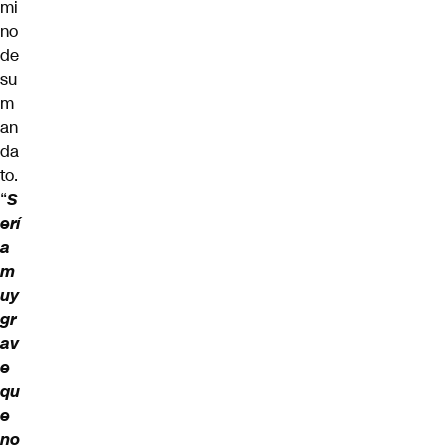
mi
no
de
su
m
an
da
to.
“
S
erí
a
m
uy
gr
av
e
qu
e
no