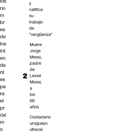
los
y
no
califica
m
su
br
trabajo
de
es
"vergüenza"
de
los
Muere
int
Jorge
Messi,
en
padre
de
de
nt
Lionel
es
Messi,
pa
a
ra
los
el
68
años
pr
óxi
Ciudadano
m
uruguayo
o
ofreció