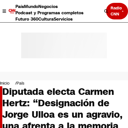
País
Mundo
Negocios
Radio
Podcast y Programas completos
CNN
Futuro 360
Cultura
Servicios
País
Mundo
Negocios
Inicio
País
Diputada electa Carmen
Deportes
Programas completos
Hertz: “Designación de
Cultura
Servicios
Jorge Ulloa es un agravio,
Bits
CNN Data
una afrenta a la memoria
CNN tiempo