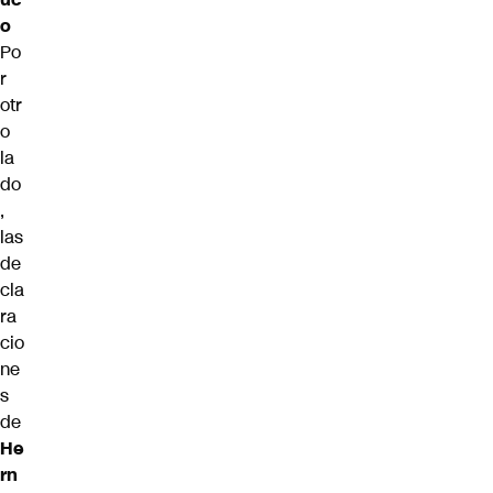
o
Po
r
otr
o
la
do
,
las
de
cla
ra
cio
ne
s
de
He
rn