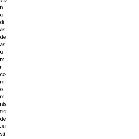
n
a
dí
as
de
as
u
mi
r
co
m
o
mi
nis
tro
de
Ju
sti