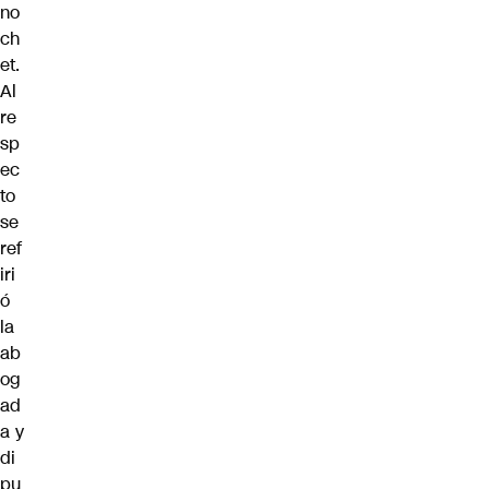
no
ch
et.
Al
re
sp
ec
to
se
ref
iri
ó
la
ab
og
ad
a y
di
pu