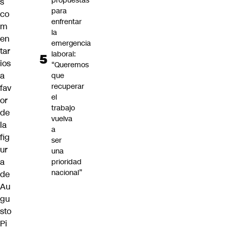
propuestas
s
para
co
enfrentar
m
la
en
emergencia
tar
laboral:
ios
“Queremos
a
que
recuperar
fav
el
or
trabajo
de
vuelva
la
a
fig
ser
ur
una
a
prioridad
nacional”
de
Au
gu
sto
Pi