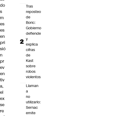
do
Tras
s
reposteo
de
m
Boric:
es
Gobierno
es
defiende
en
y
pri
explica
sió
cifras
n
de
Kast
pr
sobre
ev
robos
en
violentos
tiv
a,
Llaman
a
el
no
ex
utilizarlo:
se
Sernac
re
emite