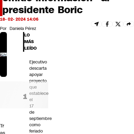
Futuro 360
presidente Boric
Opinión
18- 02- 2024 14:06
Por
Daniela Pérez
LO
MÁS
LEÍDO
Ejecutivo
descarta
apoyar
proyecto
que
establece
el
17
de
septiembre
como
Tr
feriado
as