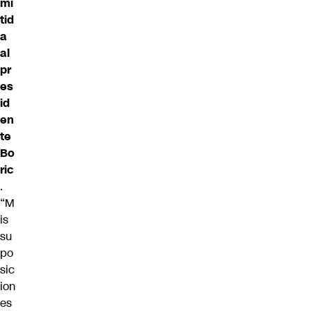
mi
tid
a
al
pr
es
id
en
te
Bo
ric
.
“M
is
su
po
sic
ion
es