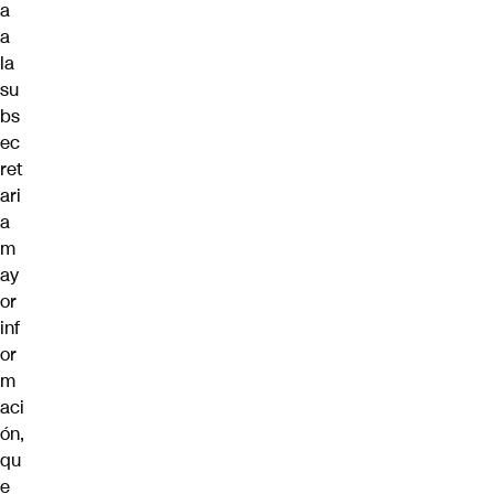
a
a
la
su
bs
ec
ret
ari
a
m
ay
or
inf
or
m
aci
ón,
qu
e