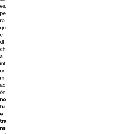
es,
pe
ro
qu
e
di
ch
a
inf
or
m
aci
ón
no
fu
e
tra
ns