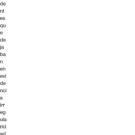
de
nt
es
qu
e
de
ja
ba
n
en
evi
de
nci
a
irr
eg
ula
rid
ad