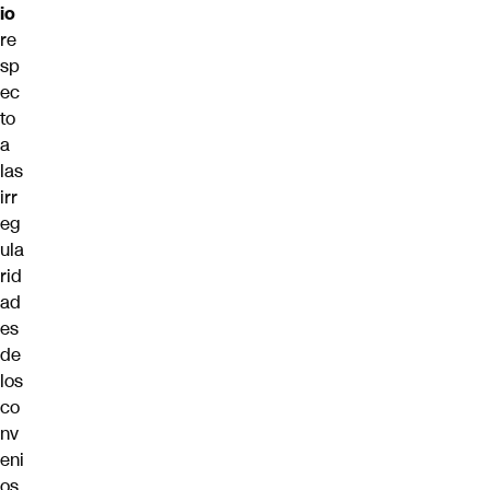
io
re
sp
ec
to
a
las
irr
eg
ula
rid
ad
es
de
los
co
nv
eni
os