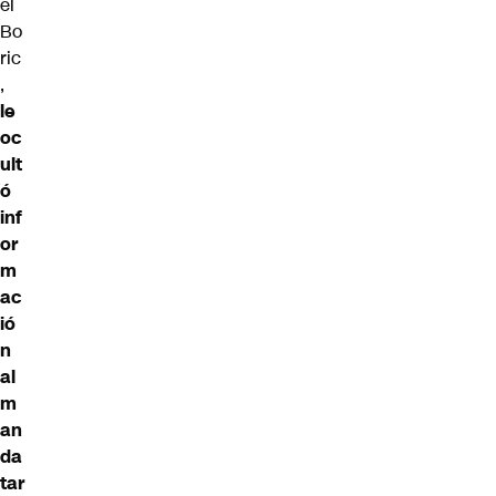
el
Bo
ric
,
le
oc
ult
ó
inf
or
m
ac
ió
n
al
m
an
da
tar