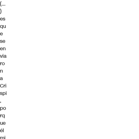
(…
)
es
qu
e
se
en
via
ro
n
a
Cri
spi
,
po
rq
ue
él
mi