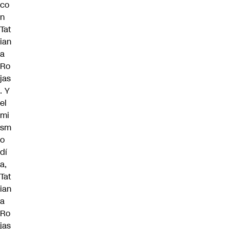
co
n
Tat
ian
a
Ro
jas
. Y
el
mi
sm
o
dí
a,
Tat
ian
a
Ro
jas