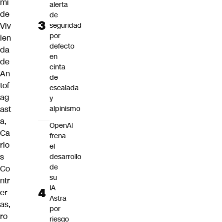
mi
alerta
de
de
Viv
seguridad
por
ien
defecto
da
en
de
cinta
An
de
tof
escalada
ag
y
ast
alpinismo
a,
OpenAI
Ca
frena
rlo
el
s
desarrollo
de
Co
su
ntr
IA
er
Astra
as
,
por
ro
riesgo