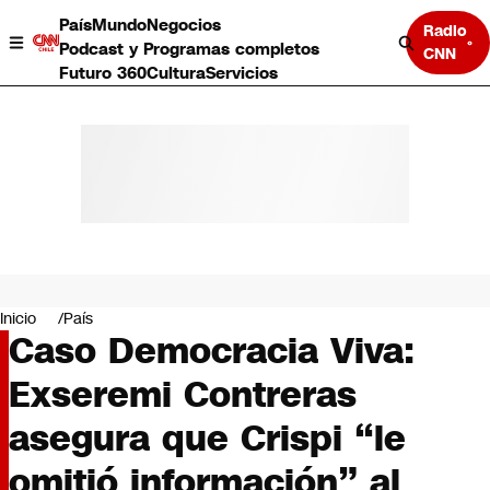
País
Mundo
Negocios
Radio
Podcast y Programas completos
CNN
Futuro 360
Cultura
Servicios
País
Mundo
Negocios
Inicio
País
Caso Democracia Viva:
Deportes
Programas completos
Exseremi Contreras
Cultura
Servicios
asegura que Crispi “le
Bits
CNN Data
omitió información” al
CNN tiempo