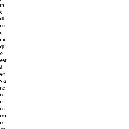
m
e
di
ce
a
mí
qu
e
est
á
en
via
nd
o
el
co
rre
o”,