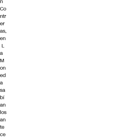
n
Co
ntr
er
as,
en
L
a
M
on
ed
a
sa
bí
an
los
an
te
ce