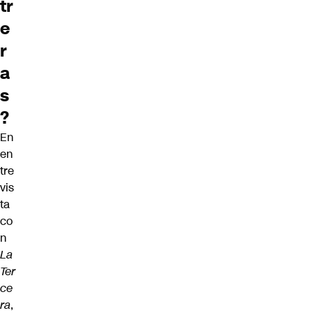
tr
e
r
a
s
?
En
en
tre
vis
ta
co
n
La
Ter
ce
ra
,