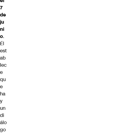
el
7
de
ju
ni
o
.
Él
est
ab
lec
e
qu
e
ha
y
un
di
álo
go