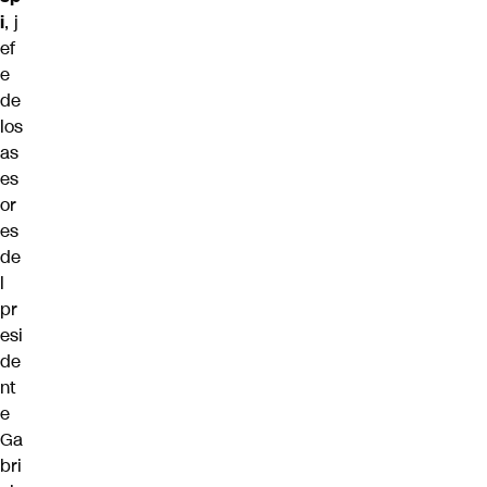
i
, j
ef
e
de
los
as
es
or
es
de
l
pr
esi
de
nt
e
Ga
bri