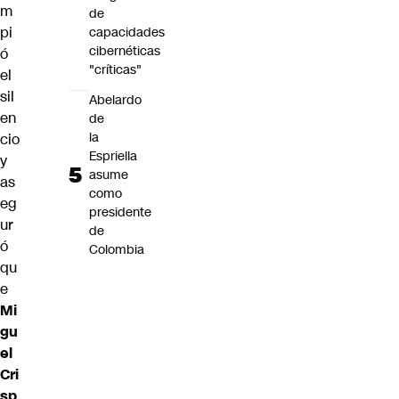
m
de
pi
capacidades
cibernéticas
ó
"críticas"
el
sil
Abelardo
en
de
la
cio
Espriella
y
asume
as
como
eg
presidente
ur
de
ó
Colombia
qu
e
Mi
gu
el
Cri
sp