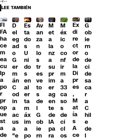
LEE TAMBIÉN
FI
Ex
G
D
Es
Av
M
M
FA
di
ob
el
ta
an
et
éx
ha
re
ie
eg
do
za
a
ic
ce
ct
rn
ad
s
n
la
o
m
or
o
o
U
lo
nz
co
ea
de
de
G
ni
s
a
nf
cu
la
ci
er
do
tr
su
ir
lp
Di
de
m
s
es
pr
m
a
pr
sa
án
en
ve
im
a
po
es
ca
C
al
to
er
33
r
,
r
od
er
s
ag
ca
pr
M
a
in
ta
de
en
so
op
at
C
a
m
l
te
s
ue
ía
hil
ac
áx
G
de
de
st
s
e
us
im
ob
IA
ci
a
A
de
a
a
ie
pa
cl
de
ce
l
"e
po
rn
ra
os