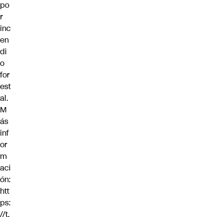
po
r
inc
en
di
o
for
est
al.
M
ás
inf
or
m
aci
ón:
htt
ps:
//t.