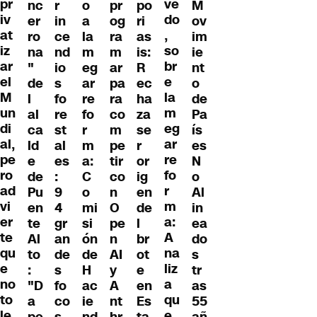
pr
ve
M
nc
r
o
pr
po
iv
do
ov
er
in
a
og
ri
at
,
im
ro
ce
la
ra
as
iz
so
ie
na
nd
m
m
is:
ar
br
nt
"
io
eg
ar
R
el
e
o
de
s
ar
pa
ec
M
la
de
l
fo
re
ra
ha
un
m
Pa
al
re
fo
co
za
di
eg
ís
ca
st
r
m
se
al,
ar
es
ld
al
m
pe
r
pe
re
N
e
es
a:
tir
or
ro
fo
o
de
:
C
co
ig
ad
r
Al
Pu
9
o
n
en
vi
m
in
en
4
mi
O
de
er
a:
ea
te
gr
si
pe
l
te
A
do
Al
an
ón
n
br
qu
na
s
to
de
de
AI
ot
e
liz
tr
:
s
H
y
e
no
a
as
"D
fo
ac
A
en
to
qu
55
a
co
ie
nt
Es
le
e
añ
pe
s
nd
hr
ta