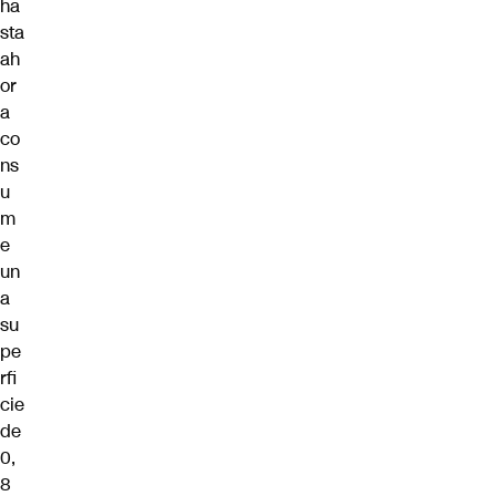
ha
sta
ah
or
a
co
ns
u
m
e
un
a
su
pe
rfi
cie
de
0,
8