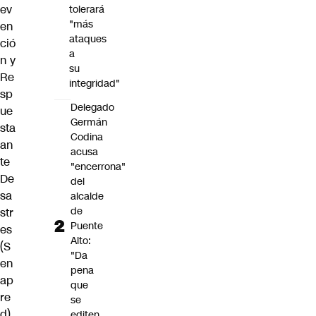
ev
tolerará
"más
en
ataques
ció
a
n y
su
Re
integridad"
sp
Delegado
ue
Germán
sta
Codina
an
acusa
te
"encerrona"
De
del
sa
alcalde
de
str
Puente
es
Alto:
(S
"Da
en
pena
ap
que
re
se
d)
editen