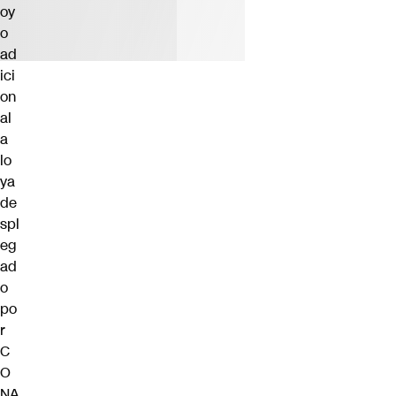
oy
o
ad
ici
on
al
a
lo
ya
de
spl
eg
ad
o
po
r
C
O
NA