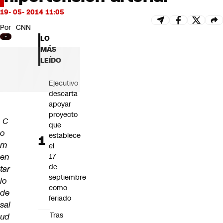
Futuro 360
19- 05- 2014 11:05
Opinión
Por
CNN
LO
MÁS
LEÍDO
Ejecutivo
descarta
apoyar
proyecto
C
que
o
establece
m
el
en
17
de
tar
septiembre
io
como
de
feriado
sal
Tras
ud