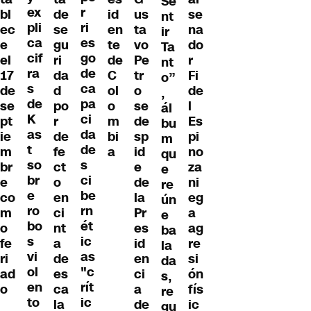
Se
ex
r
de
id
us
se
bl
nt
pli
ri
se
en
ta
na
ec
ir
ca
es
gu
te
vo
do
e
Ta
cif
go
ri
de
Pe
r
el
nt
ra
de
da
C
tr
Fi
17
o”
s
ca
d
ol
o
de
de
,
de
pa
po
o
se
l
se
ál
K
ci
r
m
de
Es
pt
bu
as
da
de
bi
sp
pi
ie
m
t
de
fe
a
id
no
m
qu
so
s
ct
e
za
br
e
br
ci
o
de
ni
e
re
e
be
en
la
eg
co
ún
ro
rn
ci
Pr
a
m
e
bo
ét
nt
es
ag
o
ba
s
ic
a
id
re
fe
la
vi
as
de
en
si
ri
da
ol
"c
es
ci
ón
ad
s,
en
rít
ca
a
fís
o
re
to
ic
la
de
ic
gu