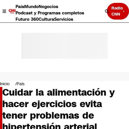
País
Mundo
Negocios
Radio
Podcast y Programas completos
CNN
Futuro 360
Cultura
Servicios
País
Mundo
Negocios
Inicio
País
Cuidar la alimentación y
Deportes
Programas completos
hacer ejercicios evita
Cultura
Servicios
tener problemas de
Bits
CNN Data
hipertensión arterial
CNN tiempo