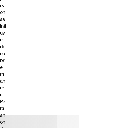
rs
on
as
infl
uy
e
de
so
br
e
m
an
er
a..
Pa
ra
ah
on