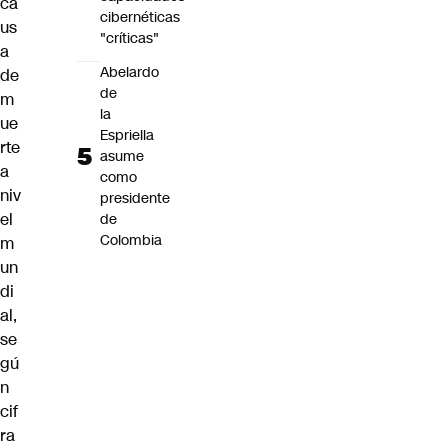
ca
cibernéticas
us
"críticas"
a
Abelardo
de
de
m
la
ue
Espriella
rte
asume
a
como
niv
presidente
el
de
Colombia
m
un
di
al,
se
gú
n
cif
ra