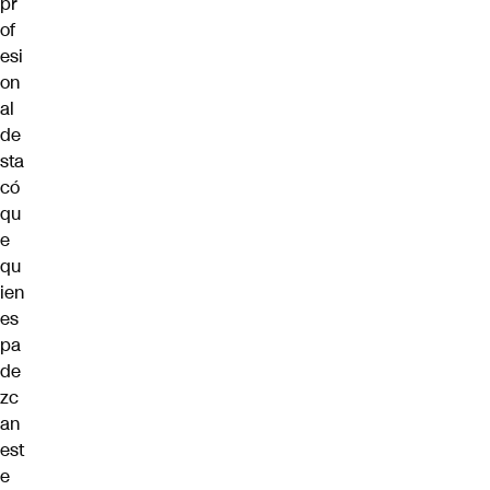
pr
of
esi
on
al
de
sta
có
qu
e
qu
ien
es
pa
de
zc
an
est
e