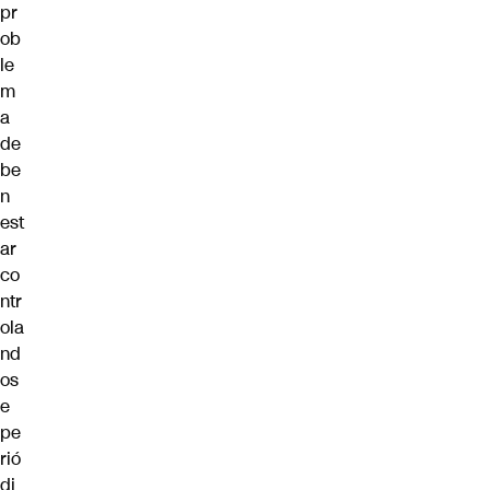
pr
ob
le
m
a
de
be
n
est
ar
co
ntr
ola
nd
os
e
pe
rió
di