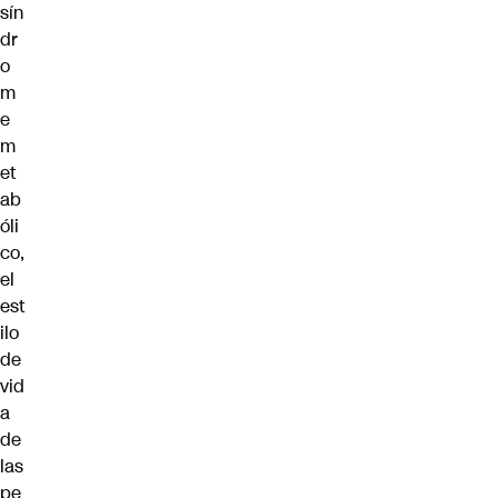
sín
dr
o
m
e
m
et
ab
óli
co,
el
est
ilo
de
vid
a
de
las
pe