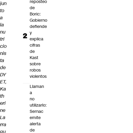
reposteo
jun
de
to
Boric:
a
Gobierno
la
defiende
nu
y
tri
explica
cifras
cio
de
nis
Kast
ta
sobre
de
robos
DY
violentos
ET,
Llaman
Ka
a
th
no
eri
utilizarlo:
ne
Sernac
La
emite
alerta
rra
de
gu