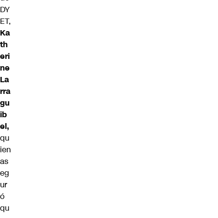
DY
ET,
Ka
th
eri
ne
La
rra
gu
ib
el,
qu
ien
as
eg
ur
ó
qu