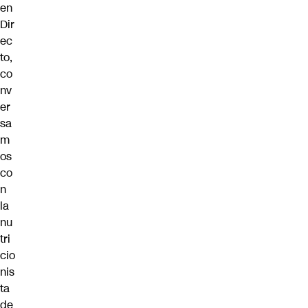
en
Dir
ec
to,
co
nv
er
sa
m
os
co
n
la
nu
tri
cio
nis
ta
de