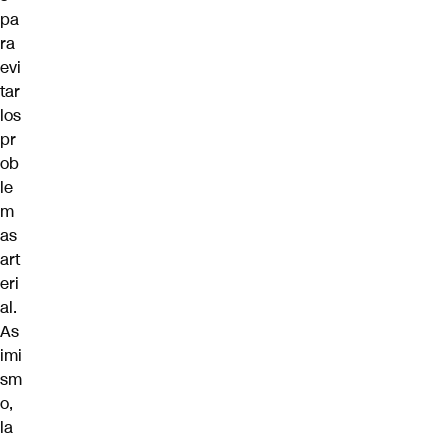
pa
ra
evi
tar
los
pr
ob
le
m
as
art
eri
al.
As
imi
sm
o,
la