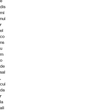
e
dis
mi
nui
r
el
co
ns
u
m
o
de
sal
,
cui
da
r
la
ali