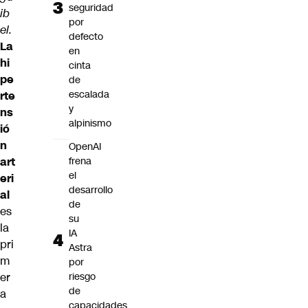
seguridad
ib
por
el.
defecto
La
en
hi
cinta
pe
de
escalada
rte
y
ns
alpinismo
ió
n
OpenAI
art
frena
el
eri
desarrollo
al
de
es
su
la
IA
pri
Astra
m
por
er
riesgo
de
a
capacidades