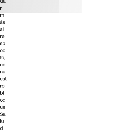
da
r
m
ás
al
re
sp
ec
to,
en
nu
est
ro
bl
oq
ue
Sa
lu
d