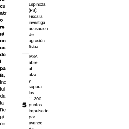
Espinoza
cu
(PS):
atr
Fiscalía
o
investiga
re
acusación
gi
de
on
agresión
física
es
de
IPSA
l
abre
pa
al
alza
ís
,
y
inc
supera
lui
los
da
11.300
la
puntos
Re
impulsado
gi
por
avance
ón