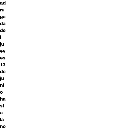
ad
ru
ga
da
de
l
ju
ev
es
13
de
ju
ni
o
ha
st
a
la
no