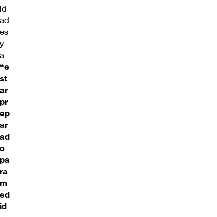
id
ad
es
y
a
“e
st
ar
pr
ep
ar
ad
o
pa
ra
m
ed
id