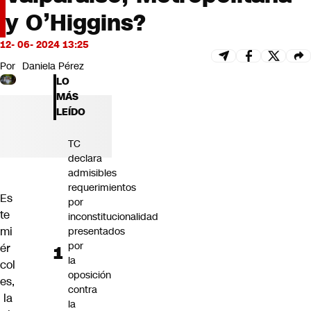
Futuro 360
y O’Higgins?
Opinión
12- 06- 2024 13:25
Por
Daniela Pérez
LO
MÁS
LEÍDO
TC
declara
admisibles
requerimientos
Es
por
te
inconstitucionalidad
mi
presentados
por
ér
la
col
oposición
es,
contra
la
la