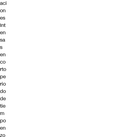
aci
on
es
Int
en
sa
s
en
co
rto
pe
rio
do
de
tie
m
po
en
zo