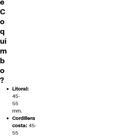
e
C
o
q
ui
m
b
o
?
Litoral:
45-
55
mm.
Cordillera
costa:
45-
55