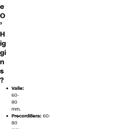
e
O
’
H
ig
gi
n
s
?
Valle:
60-
80
mm.
Precordillera:
60-
80