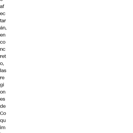
af
ec
tar
án,
en
co
nc
ret
o,
las
re
gi
on
es
de
Co
qu
im