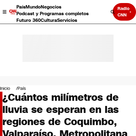
País
Mundo
Negocios
Radio
Podcast y Programas completos
CNN
Futuro 360
Cultura
Servicios
País
Mundo
Negocios
Inicio
País
¿Cuántos milímetros de
Deportes
Programas completos
lluvia se esperan en las
Cultura
Servicios
regiones de Coquimbo,
Bits
CNN Data
Valparaíso, Metropolitana
CNN tiempo