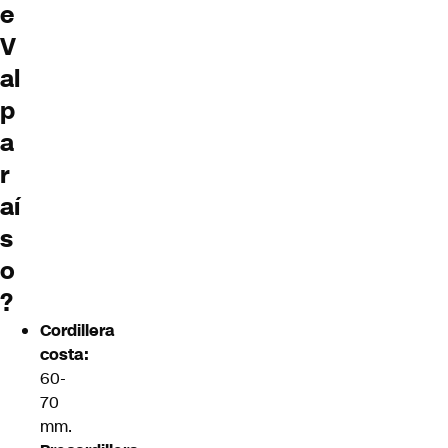
e
V
al
p
a
r
aí
s
o
?
Cordillera
costa:
60-
70
mm.