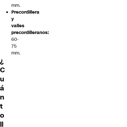
mm.
Precordillera
y
valles
precordilleranos:
60-
75
mm.
¿
C
u
á
n
t
o
ll