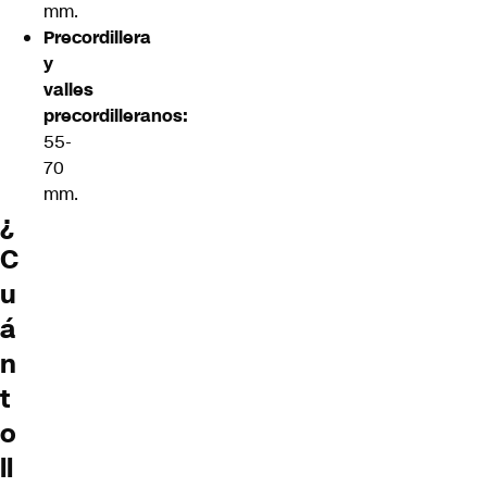
mm.
Precordillera
y
valles
precordilleranos:
55-
70
mm.
¿
C
u
á
n
t
o
ll