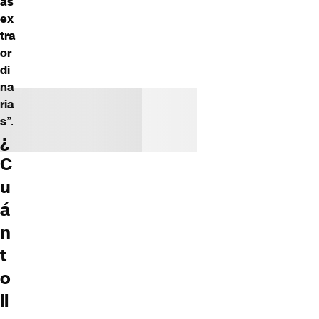
as
ex
tra
or
di
na
ria
s
”.
¿
C
u
á
n
t
o
ll