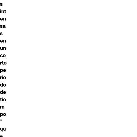
s
int
en
sa
s
en
un
co
rto
pe
rio
do
de
tie
m
po
”
qu
e