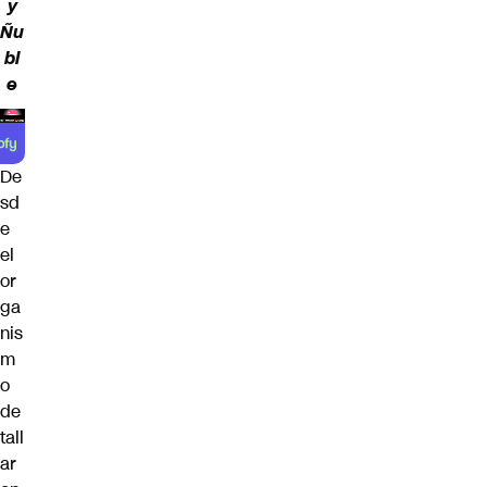
y
Ñu
bl
e
De
sd
e
el
or
ga
nis
m
o
de
tall
ar