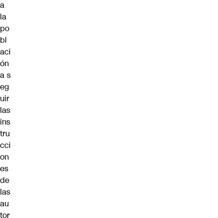
a
la
po
bl
aci
ón
a s
eg
uir
las
ins
tru
cci
on
es
de
las
au
tor