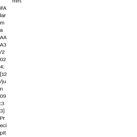
mm.
#A
lar
m
a
AA
A3
/2
02
4:
[12
/ju
n
09
:3
3]
Pr
eci
pit