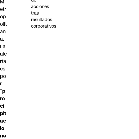
de
M
acciones
etr
tras
op
resultados
olit
corporativos
an
a.
La
ale
rta
es
po
r
“
p
re
ci
pit
ac
io
ne