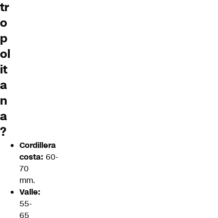
tr
o
p
ol
it
a
n
a
?
Cordillera
costa:
60-
70
mm.
Valle:
55-
65