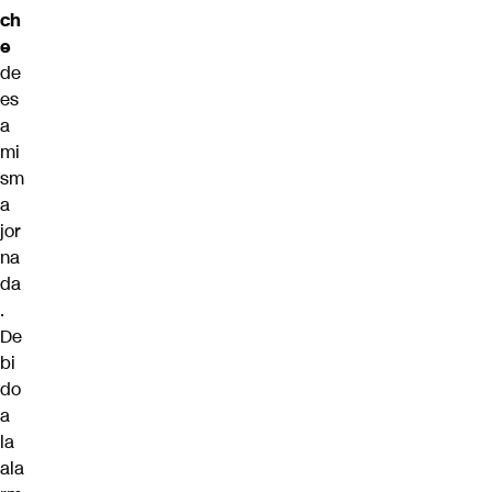
ch
e
de
es
a
mi
sm
a
jor
na
da
.
De
bi
do
a
la
ala