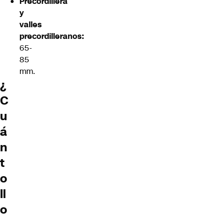
Precordillera
y
valles
precordilleranos:
65-
85
mm.
¿
C
u
á
n
t
o
ll
o