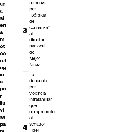
remueve
un
por
a
“pérdida
al
de
ert
confianza”
a
al
m
director
nacional
et
de
eo
Mejor
rol
Niñez
óg
ic
La
denuncia
a
por
po
violencia
r
intrafamiliar
llu
que
vi
compromete
as
al
pa
senador
Fidel
ra