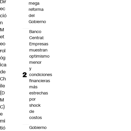
Dir
mega
ec
reforma
ció
del
Gobierno
n
M
Banco
et
Central:
eo
Empresas
muestran
rol
optimismo
óg
menor
ica
y
de
condiciones
Ch
financieras
ile
más
(D
estrechas
por
M
shock
C)
de
e
costos
mi
Gobierno
tió