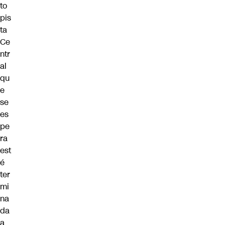
to
pis
ta
Ce
ntr
al
qu
e
se
es
pe
ra
est
é
ter
mi
na
da
a