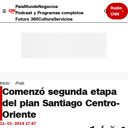
País
Mundo
Negocios
Radio
Podcast y Programas completos
CNN
Futuro 360
Cultura
Servicios
País
Mundo
Negocios
Inicio
País
Comenzó segunda etapa
Deportes
Programas completos
del plan Santiago Centro-
Cultura
Servicios
Oriente
Bits
CNN Data
11- 01- 2014 17:47
CNN tiempo