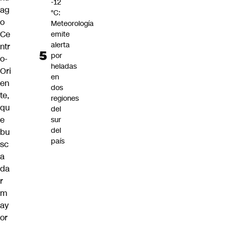
-12
ag
°C:
o
Meteorología
Ce
emite
alerta
ntr
por
o-
heladas
Ori
en
en
dos
te,
regiones
qu
del
e
sur
del
bu
país
sc
a
da
r
m
ay
or