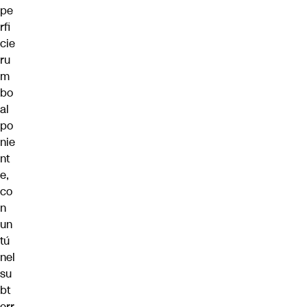
pe
rfi
cie
ru
m
bo
al
po
nie
nt
e,
co
n
un
tú
nel
su
bt
err