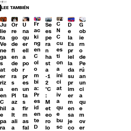
LEE TAMBIÉN
Fr
C
Ju
Or
U
Se
D
G
ac
N
lie
re
na
es
e
ob
ki
C
ta
go
qu
pe
la
ie
ng
cu
Ve
de
er
ra
Es
rn
en
es
ne
fi
ell
n
pr
o
C
ti
ga
en
a
ha
iel
de
ol
on
s
de
po
st
la
Pe
o
a
at
ob
r
a
da
rú
m
ini
er
ra
pr
-1
su
an
bi
ci
riz
s
es
2
pr
un
a:
at
a
en
un
°C
im
ci
Pr
iv
en
Pl
ta
:
er
a
es
a
C
az
s
M
m
qu
id
qu
hil
a
fir
et
en
e
en
e
e
It
m
eo
sa
m
te
bu
pa
ali
as
ro
je
ov
D
sc
ra
a
fal
lo
co
er