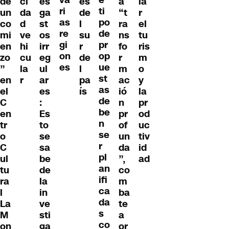
va
e
de
ci
es
es
a
ia
ri
ti
un
da
ga
de
“t
r
as
po
co
d
st
l
ra
el
re
de
mi
ve
os
su
ns
tu
gi
pr
en
hi
irr
r
fo
ris
on
op
zo
cu
eg
de
r
m
es
ue
”
la
ul
l
m
o
st
en
r
ar
pa
ac
y
as
el
es
ís
ió
la
de
C
:
n
pr
be
en
Es
pr
od
n
tr
to
of
uc
se
o
se
un
tiv
r
C
sa
da
id
pl
ul
be
”,
ad
an
tu
de
co
ifi
ra
la
m
ca
l
in
ba
da
La
ve
te
s
M
sti
a
co
on
ga
or