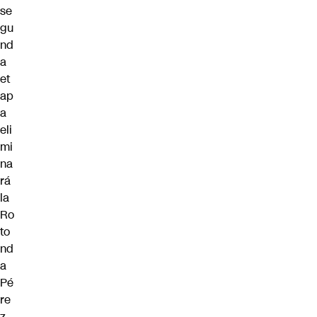
se
gu
nd
a
et
ap
a
eli
mi
na
rá
la
Ro
to
nd
a
Pé
re
z