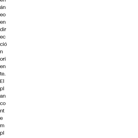
án
eo
en
dir
ec
ció
n
ori
en
te.
El
pl
an
co
nt
e
m
pl