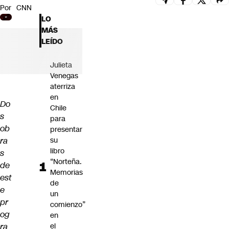
Por
CNN
Futuro 360
LO
Opinión
MÁS
LEÍDO
Julieta
Venegas
aterriza
en
Do
Chile
s
para
ob
presentar
ra
su
libro
s
“Norteña.
de
Memorias
est
de
e
un
pr
comienzo”
og
en
ra
el