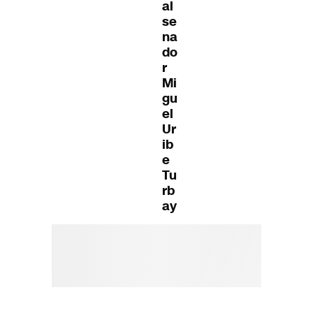
al
se
na
do
r
Mi
gu
el
Ur
ib
e
Tu
rb
ay