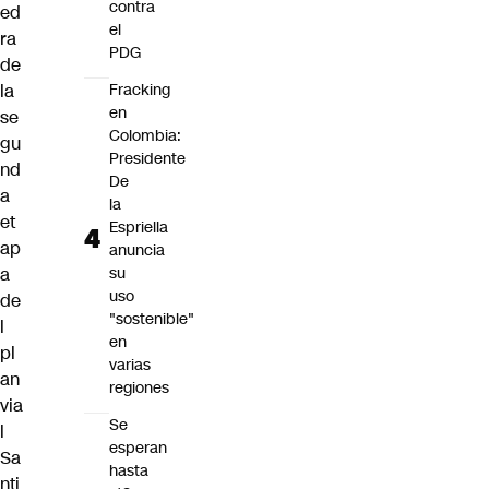
contra
ed
el
ra
PDG
de
la
Fracking
en
se
Colombia:
gu
Presidente
nd
De
a
la
et
Espriella
ap
anuncia
a
su
uso
de
"sostenible"
l
en
pl
varias
an
regiones
via
Se
l
esperan
Sa
hasta
nti