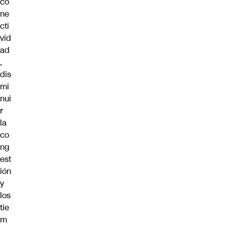
co
ne
cti
vid
ad
,
dis
mi
nui
r
la
co
ng
est
ión
y
los
tie
m