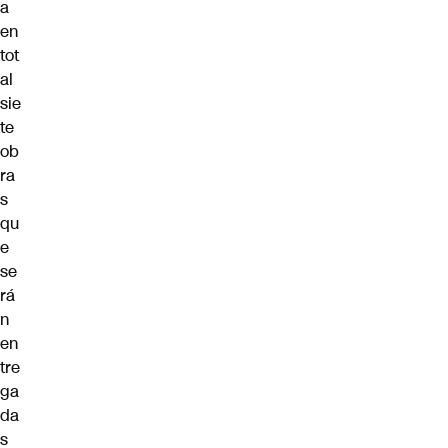
a
en
tot
al
sie
te
ob
ra
s
qu
e
se
rá
n
en
tre
ga
da
s