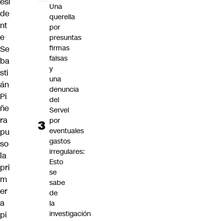
esi
Una
de
querella
nt
por
e
presuntas
firmas
Se
falsas
ba
y
sti
una
án
denuncia
Pi
del
ñe
Servel
ra
por
eventuales
pu
gastos
so
irregulares:
la
Esto
pri
se
m
sabe
er
de
a
la
investigación
pi