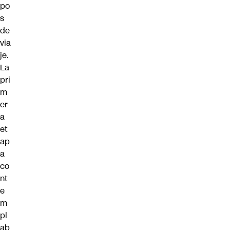
po
s
de
via
je.
La
pri
m
er
a
et
ap
a
co
nt
e
m
pl
ab