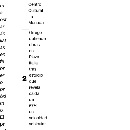
Centro
m
Cultural
a
La
est
Moneda
ar
Orrego
án
defiende
list
obras
as
en
en
Plaza
fe
Italia
br
tras
er
estudio
que
o
revela
pr
caída
óxi
de
m
67%
o.
en
El
velocidad
pr
vehicular