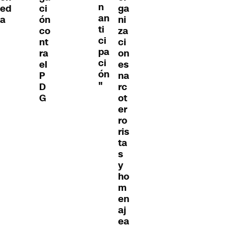
n
ed
ci
ga
an
a
ón
ni
ti
co
za
ci
nt
ci
pa
ra
on
ci
el
es
ón
P
na
"
D
rc
G
ot
er
ro
ris
ta
s
y
ho
m
en
aj
ea