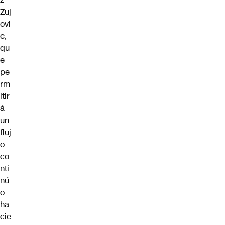
Zuj
ovi
c,
qu
e
pe
rm
itir
á
un
fluj
o
co
nti
nú
o
ha
cie