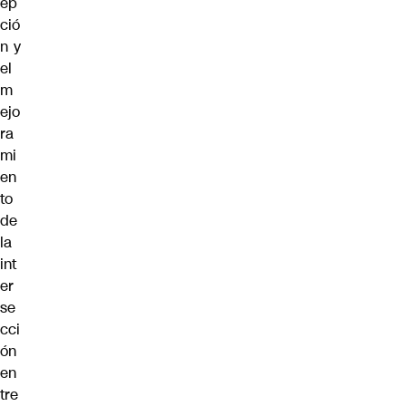
ep
ció
n y
el
m
ejo
ra
mi
en
to
de
la
int
er
se
cci
ón
en
tre