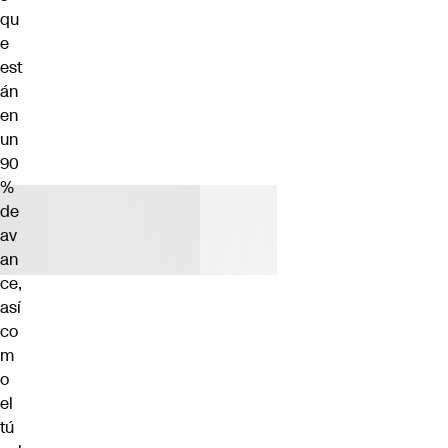
qu
e
est
án
en
un
90
%
de
av
an
ce,
así
co
m
o
el
tú