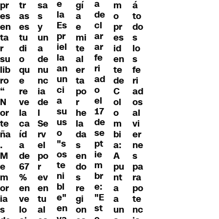
e
a
pr
tr
sa
gí
m
á
la
de
es
as
s
a
o
to
Es
cl
en
es
y
e
pr
do
pr
ar
ta
tu
un
mi
es
s
iel
ar
r
di
a
te
id
lo
la
fe
su
o
de
al
en
s
an
ri
lib
qu
nu
er
te
fe
un
ad
ro
e
nc
ta
de
ri
ci
o
“
re
ia
po
C
ad
a
el
N
ve
de
r
ol
os
su
17
or
la
l
he
o
al
us
de
te
ca
Se
la
m
vi
o
se
ña
íd
rv
da
bi
er
"s
pt
.
a
el
s
a:
ne
os
ie
M
de
po
en
A
s
te
m
e
67
r
do
pu
pa
ni
br
m
%
ev
s
nt
ra
bl
e:
or
en
en
re
a
po
e"
"E
ia
ve
tu
gi
a
te
en
st
s
lo
al
on
un
nc