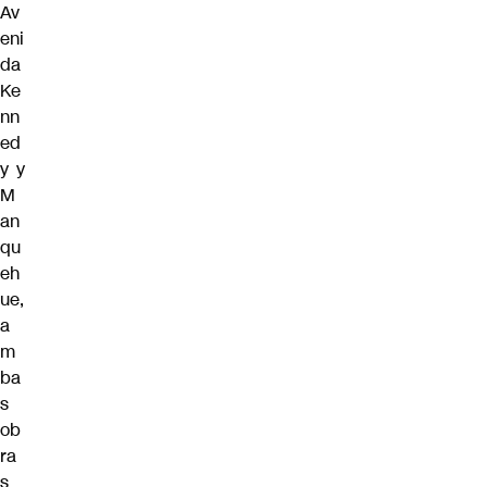
Av
eni
da
Ke
nn
ed
y y
M
an
qu
eh
ue,
a
m
ba
s
ob
ra
s