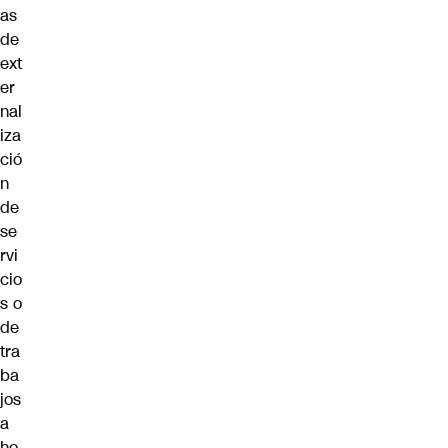
as
de
ext
er
nal
iza
ció
n
de
se
rvi
cio
s o
de
tra
ba
jos
a
ho