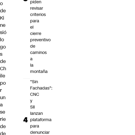
piden
o
revisar
de
criterios
Ki
para
ne
el
sió
cierre
lo
preventivo
de
go
caminos
s
a
de
la
Ch
montaña
ile
"Sin
po
Fachadas":
r
CNC
un
y
a
SII
se
lanzan
rie
plataforma
de
para
denunciar
de