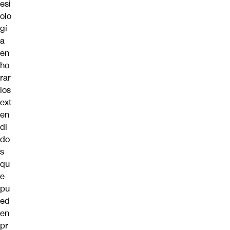
esi
olo
gí
a
en
ho
rar
ios
ext
en
di
do
s
qu
e
pu
ed
en
pr