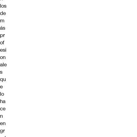
los
de
m
ás
pr
of
esi
on
ale
s
qu
e
lo
ha
ce
n
en
gr