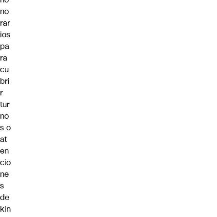
no
rar
ios
pa
ra
cu
bri
r
tur
no
s o
at
en
cio
ne
s
de
kin