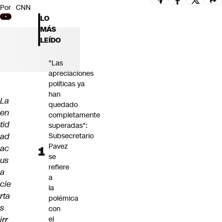
Por
CNN
Futuro 360
LO
Opinión
MÁS
LEÍDO
"Las
apreciaciones
políticas ya
han
La
quedado
en
completamente
tid
superadas":
ad
Subsecretario
Pavez
ac
se
us
refiere
a
a
cie
la
rta
polémica
s
con
irr
el