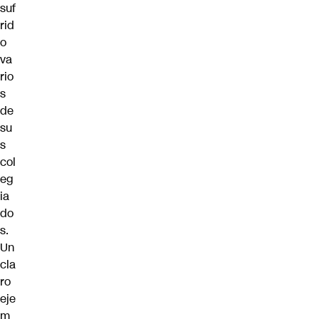
suf
rid
o
va
rio
s
de
su
s
col
eg
ia
do
s.
Un
cla
ro
eje
m