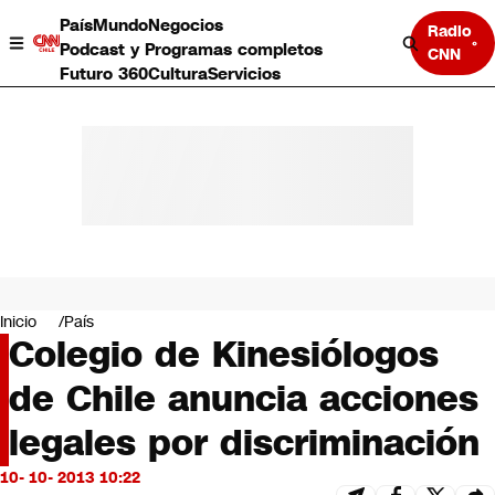
País
Mundo
Negocios
Radio
Podcast y Programas completos
CNN
Futuro 360
Cultura
Servicios
País
Mundo
Negocios
Inicio
País
Colegio de Kinesiólogos
Deportes
Programas completos
de Chile anuncia acciones
Cultura
Servicios
legales por discriminación
Bits
CNN Data
10- 10- 2013 10:22
CNN tiempo