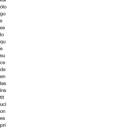
ólo
go
s
es
lo
qu
e
su
ce
de
en
las
ins
tit
uci
on
es
pri