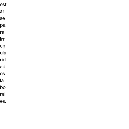
est
ar
se
pa
ra
irr
eg
ula
rid
ad
es
la
bo
ral
es.