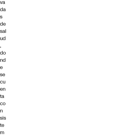
va
da
s
de
sal
ud
,
do
nd
e
se
cu
en
ta
co
n
sis
te
m