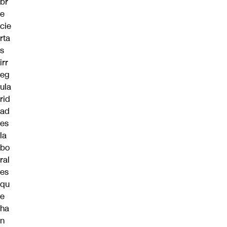
br
e
cie
rta
s
irr
eg
ula
rid
ad
es
la
bo
ral
es
qu
e
ha
n