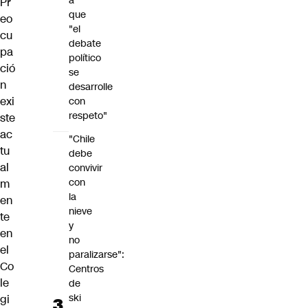
a
Pr
que
eo
"el
cu
debate
pa
político
ció
se
n
desarrolle
exi
con
respeto"
ste
ac
"Chile
tu
debe
al
convivir
con
m
la
en
nieve
te
y
en
no
el
paralizarse":
Co
Centros
le
de
ski
gi