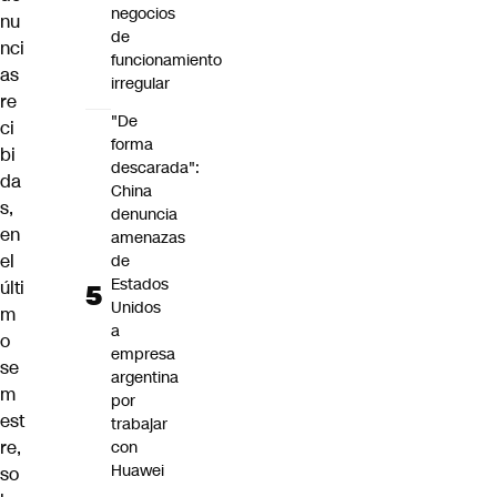
negocios
nu
de
nci
funcionamiento
as
irregular
re
"De
ci
forma
bi
descarada":
da
China
s,
denuncia
en
amenazas
el
de
Estados
últi
Unidos
m
a
o
empresa
se
argentina
m
por
est
trabajar
re,
con
Huawei
so