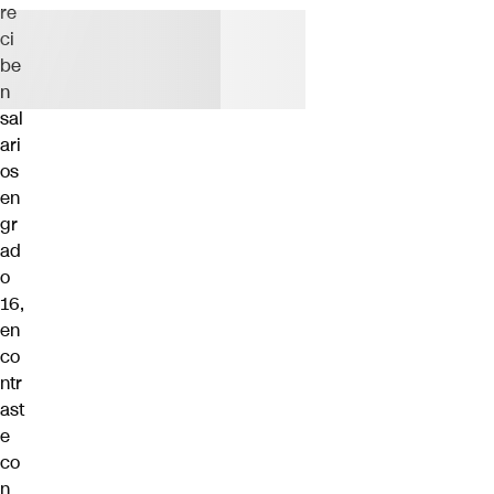
re
ci
be
n
sal
ari
os
en
gr
ad
o
16,
en
co
ntr
ast
e
co
n