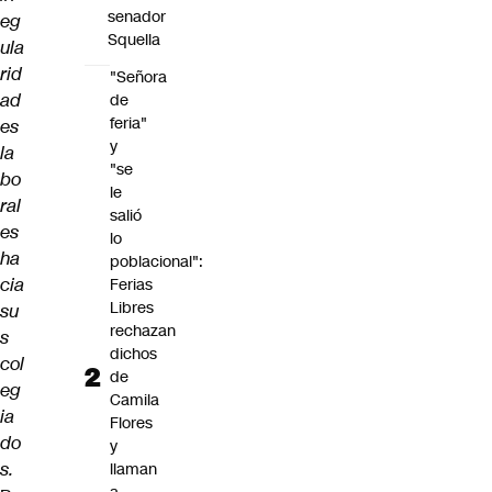
senador
eg
Squella
ula
rid
"Señora
ad
de
feria"
es
y
la
"se
bo
le
ral
salió
es
lo
ha
poblacional":
cia
Ferias
Libres
su
rechazan
s
dichos
col
de
eg
Camila
ia
Flores
do
y
s.
llaman