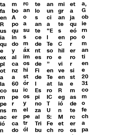
rc
a,
et
m
te
mi
an
ta
an
G
a
bo
lo
gr
un
fa
o
ob
ja
A
s
an
ci
en
a
ie
qu
po
an
te
a
R
su
rn
eó
qu
te
s
“E
us
s
o
po
in
ce
en
l
ia
m
m
r
do
de
C
Te
qu
áx
an
er
y
nt
hil
so
e
im
ti
ro
al
es
e
ro
ex
os
en
r
ca
de
vi
”
pl
hi
e
si
nz
Fi
ve
en
ot
st
20
st
a
de
en
Te
a
ór
31
e
60
l
la
at
la
ic
co
m
su
Es
R
ro
co
os
m
as
pe
pi
eg
IC
m
y
o
de
r
no
ió
T
pe
el
fe
te
m
za
n
U
ns
pe
ch
rc
er
al
M
S:
ac
tr
a
er
ca
Tri
et
Fe
ió
ól
pa
os
do
bu
ro
ch
n