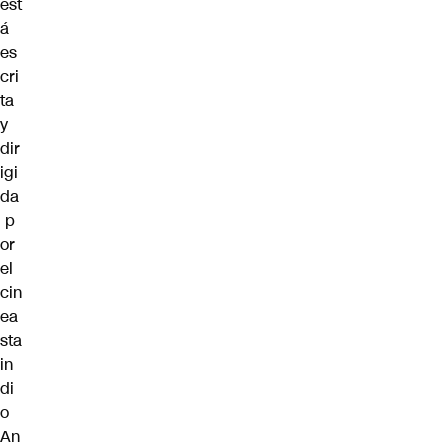
est
á
es
cri
ta
y
dir
igi
da
p
or
el
cin
ea
sta
in
di
o
An