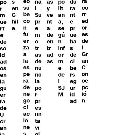
eo
ra
du
s
na
po
as
po
su
co
ra
en
l
lit
y
r
be
rr
nt
C
Su
an
ve
m
co
ed
e
hil
pr
a,
nt
ue
n
or
pr
e
e
se
a
rt
fu
es
ue
m
gú
de
e
er
de
ba
o
n
en
de
za
l
s
tr
inf
tr
so
a
Gr
de
as
or
ad
ld
la
an
ci
de
m
as
ad
es
C
be
nu
e
os
pe
on
rs
nc
de
en
ra
ce
eg
ia
l
la
de
pc
ur
po
SJ
gu
ne
ió
id
r
M
er
go
n
ad
pr
ra
ci
es
de
ac
un
U
io
ta
cr
ne
vi
an
s
ol
ia