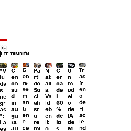
LEE TAMBIÉN
C
Tr
U
C
Pa
C
N
"V
ob
as
n
en
rti
er
at
iu
re
fr
m
co
do
ca
ali
da
se
en
od
su
So
de
a
s
m
o
el
d
ci
l
Va
ne
an
de
o
in
ali
60
ld
gr
ti
H
de
au
st
%
eb
as
en
ac
IA
gu
a
de
en
":
e
ie
de
ra
re
lo
it
La
ce
nd
M
Ju
mi
s
o
es