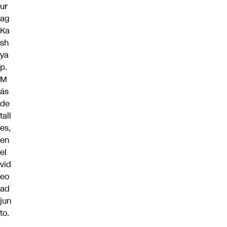
ur
ag
Ka
sh
ya
p.
M
ás
de
tall
es,
en
el
vid
eo
ad
jun
to.