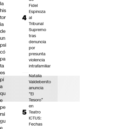
la
Fidel
his
Espinoza
tor
al
Tribunal
ia
Supremo
de
tras
un
denuncia
psi
por
có
presunta
pa
violencia
ta
intrafamiliar
es
Natalia
pí
Valdebenito
a
anuncia
qu
“El
e
Tesoro”
en
pe
Teatro
rsi
ICTUS:
gu
Fechas
e