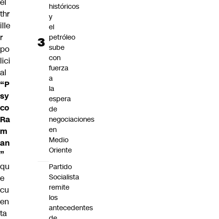
el
históricos
thr
y
ille
el
r
petróleo
sube
po
con
lici
fuerza
al
a
“P
la
sy
espera
co
de
Ra
negociaciones
en
m
Medio
an
Oriente
”
qu
Partido
Socialista
e
remite
cu
los
en
antecedentes
ta
de