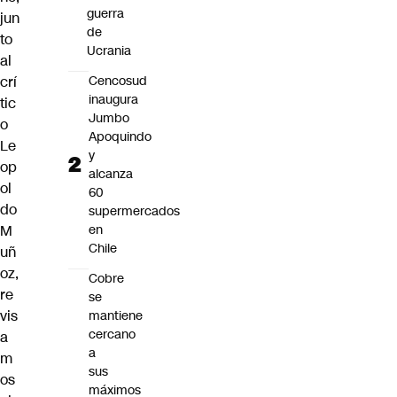
guerra
jun
de
to
Ucrania
al
crí
Cencosud
inaugura
tic
Jumbo
o
Apoquindo
Le
y
op
alcanza
ol
60
do
supermercados
M
en
Chile
uñ
oz,
Cobre
re
se
vis
mantiene
cercano
a
a
m
sus
os
máximos