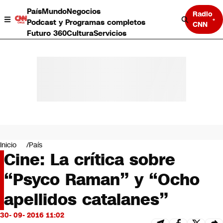
País
Mundo
Negocios
Radio
Podcast y Programas completos
CNN
Futuro 360
Cultura
Servicios
País
Mundo
Negocios
Inicio
País
Cine: La crítica sobre
Deportes
Programas completos
“Psyco Raman” y “Ocho
Cultura
Servicios
apellidos catalanes”
Bits
CNN Data
30- 09- 2016 11:02
CNN tiempo