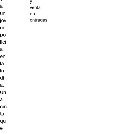
y
a
venta
un
de
jov
entradas
en
po
licí
a
en
la
In
di
a.
Un
a
cin
ta
qu
e