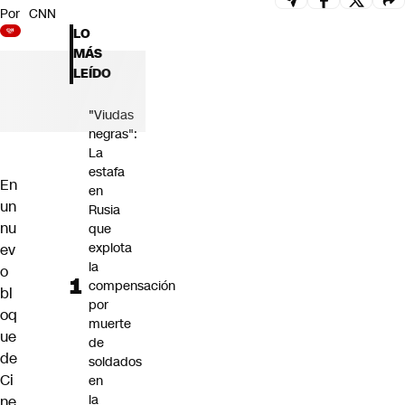
Por
CNN
Futuro 360
LO
Opinión
MÁS
LEÍDO
"Viudas
negras":
La
estafa
En
en
un
Rusia
nu
que
explota
ev
la
o
compensación
bl
por
oq
muerte
ue
de
de
soldados
Ci
en
la
ne,