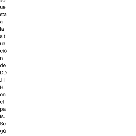
ue
sta
a
la
sit
ua
ció
n
de
DD
.H
H.
en
el
pa
ís.
Se
gú