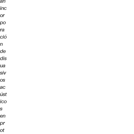
an
inc
or
po
ra
ció
n
de
dis
ua
siv
os
ac
úst
ico
s
en
pr
ot