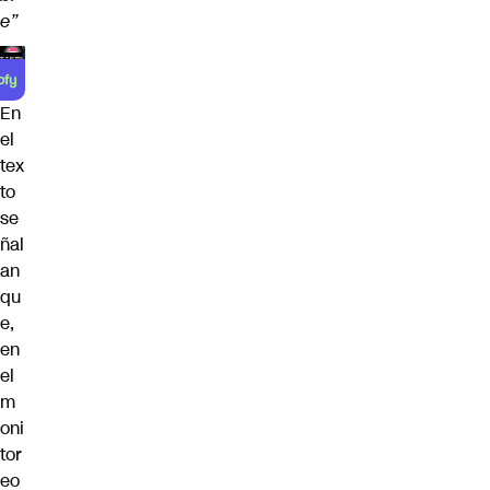
e”
En
el
tex
to
se
ñal
an
qu
e,
en
el
m
oni
tor
eo