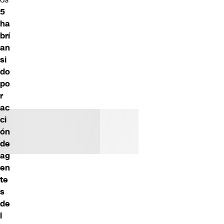
5
ha
brí
an
si
do
po
r
ac
ci
ón
de
ag
en
te
s
de
l