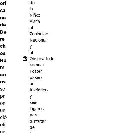
de
eri
la
ca
Niñez:
na
Visita
de
al
De
Zoológico
re
Nacional
ch
y
al
os
Observatorio
Hu
Manuel
m
Foster,
an
paseo
os
en
se
teleférico
pr
y
seis
on
lugares
un
para
ció
disfrutar
ofi
de
cia