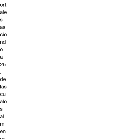
ort
ale
s
as
cie
nd
e
a
26
,
de
las
cu
ale
s
al
m
en
os