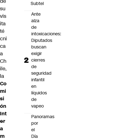
de
Subtel
su
Ante
vis
alza
ita
de
té
intoxicaciones:
cni
Diputados
ca
buscan
a
exigir
cierres
Ch
de
ile,
seguridad
la
infantil
Co
en
mi
líquidos
si
de
ón
vapeo
Int
Panoramas
er
por
a
el
m
Día