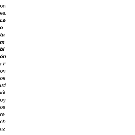
on
es.
Le
e
ta
m
bi
én
:
F
on
oa
ud
iól
og
os
re
ch
az