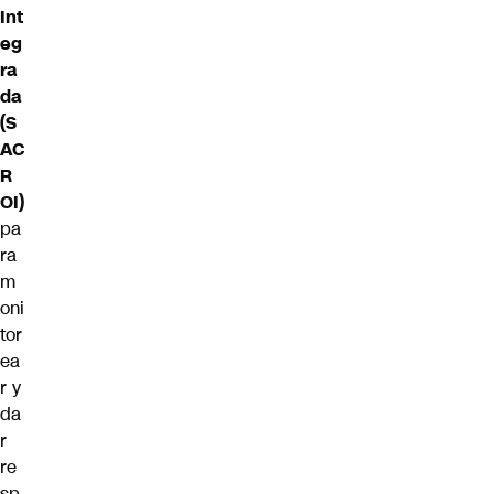
Int
eg
ra
da
(S
AC
R
OI)
pa
ra
m
oni
tor
ea
r y
da
r
re
sp