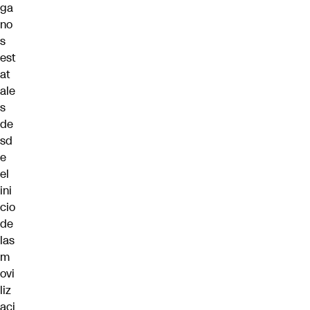
ga
no
s
est
at
ale
s
de
sd
e
el
ini
cio
de
las
m
ovi
liz
aci