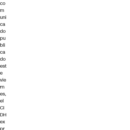
co
m
uni
ca
do
pu
bli
ca
do
est
e
vie
rn
es,
el
CI
DH
ex
pr