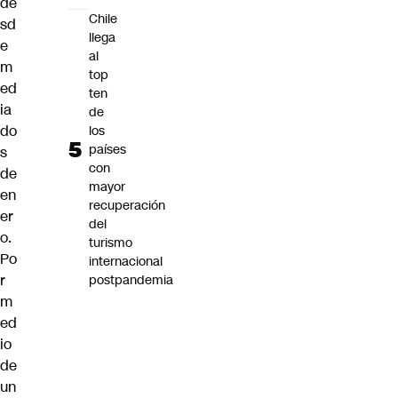
de
Chile
sd
llega
e
al
m
top
ed
ten
ia
de
do
los
países
s
con
de
mayor
en
recuperación
er
del
o.
turismo
Po
internacional
r
postpandemia
m
ed
io
de
un