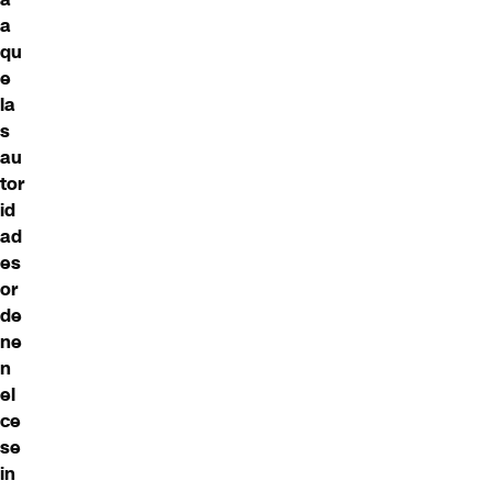
a
qu
e
la
s
au
tor
id
ad
es
or
de
ne
n
el
ce
se
in