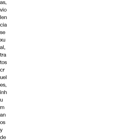
as,
vio
len
cia
se
xu
al,
tra
tos
cr
uel
es,
inh
u
m
an
os
y
de