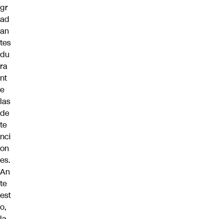
gr
ad
an
tes
du
ra
nt
e
las
de
te
nci
on
es.
An
te
est
o,
la