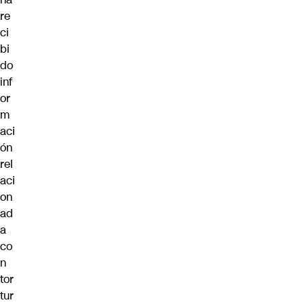
re
ci
bi
do
inf
or
m
aci
ón
rel
aci
on
ad
a
co
n
tor
tur