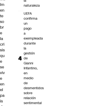
la
lm
naturaleza
en
UEFA
te
confirma
so
un
br
pago
e
a
la
exempleada
durante
cri
la
sis
gestión
qu
de
e
Gianni
se
Infantino,
viv
en
e
medio
de
en
desmentidos
el
sobre
pa
relación
ís
sentimental