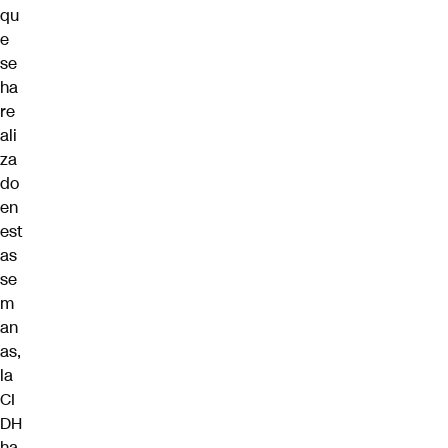
qu
e
se
ha
re
ali
za
do
en
est
as
se
m
an
as,
la
CI
DH
ha