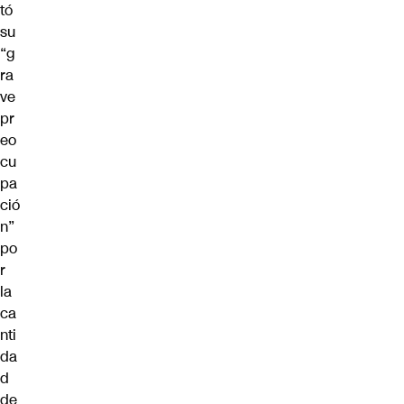
tó
su
“g
ra
ve
pr
eo
cu
pa
ció
n”
po
r
la
ca
nti
da
d
de