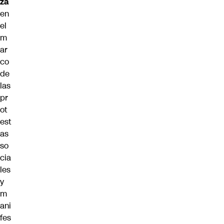
za
en
el
m
ar
co
de
las
pr
ot
est
as
so
cia
les
y
m
ani
fes