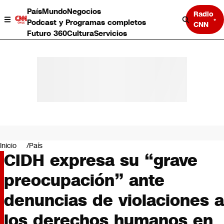
País
Mundo
Negocios
Radio
Podcast y Programas completos
CNN
Futuro 360
Cultura
Servicios
País
Mundo
Negocios
Inicio
País
CIDH expresa su “grave
Deportes
Programas completos
preocupación” ante
Cultura
Servicios
denuncias de violaciones a
Bits
CNN Data
los derechos humanos en
CNN tiempo