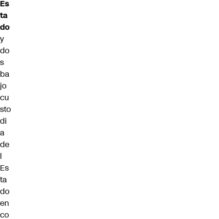
Es
ta
do
y
do
s
ba
jo
cu
sto
di
a
de
l
Es
ta
do
en
co