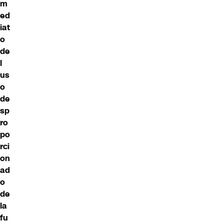
m
ed
iat
o
de
l
us
o
de
sp
ro
po
rci
on
ad
o
de
la
fu