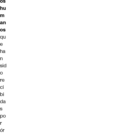
os
hu
m
an
os
qu
e
ha
n
sid
o
re
ci
bi
da
s
po
r
ór