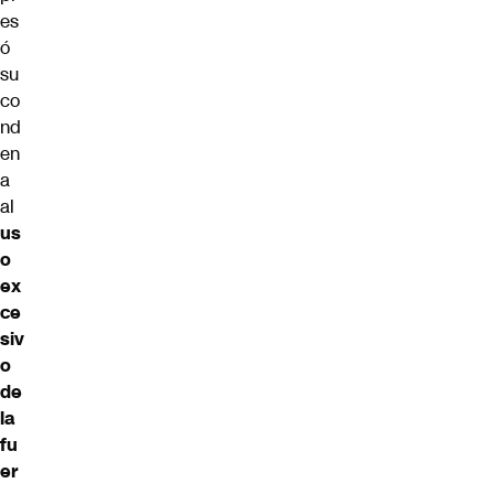
es
ó
su
co
nd
en
a
al
us
o
ex
ce
siv
o
de
la
fu
er