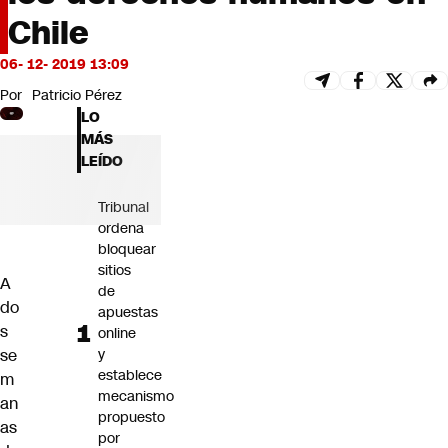
Futuro 360
Chile
Opinión
06- 12- 2019 13:09
Por
Patricio Pérez
LO
MÁS
LEÍDO
Tribunal
ordena
bloquear
sitios
A
de
do
apuestas
s
online
se
y
establece
m
mecanismo
an
propuesto
as
por