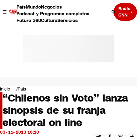
País
Mundo
Negocios
Radio
Podcast y Programas completos
CNN
Futuro 360
Cultura
Servicios
País
Mundo
Negocios
Inicio
País
“Chilenos sin Voto” lanza
Deportes
Programas completos
sinopsis de su franja
Cultura
Servicios
electoral on line
Bits
CNN Data
03- 11- 2013 16:10
CNN tiempo