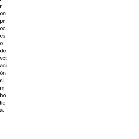
r
en
pr
oc
es
o
de
vot
aci
ón
si
m
bó
lic
a
.