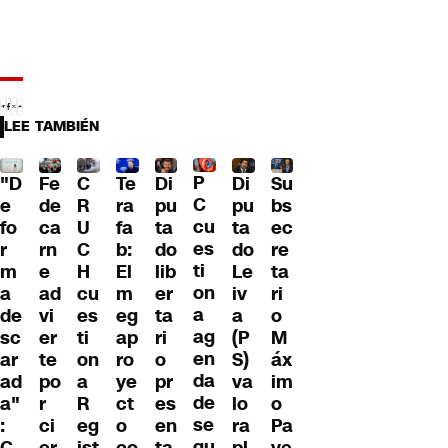
LEE TAMBIÉN
P
"D
Fe
C
Te
Di
Di
Su
C
e
de
R
ra
pu
pu
bs
cu
fo
ca
U
fa
ta
ta
ec
es
r
rn
C
b:
do
do
re
ti
m
e
H
El
lib
Le
ta
on
a
ad
cu
m
er
iv
ri
a
de
vi
es
eg
ta
a
o
ag
sc
er
ti
ap
ri
(P
M
en
ar
te
on
ro
o
S)
áx
da
ad
po
a
ye
pr
va
im
de
a"
r
R
ct
es
lo
o
se
:
ci
eg
o
en
ra
Pa
gu
C
er
ist
co
ta
pl
ve