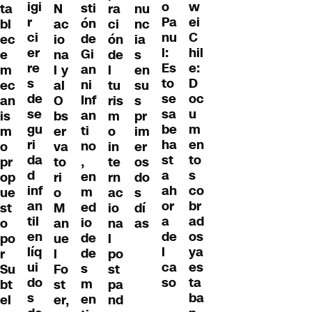
igi
w
o
sti
ta
N
ra
nu
r
ei
Pa
ón
bl
ac
ci
nc
ci
C
nu
de
ec
io
ón
ia
er
hil
l:
Gi
e
na
de
s
re
e:
Es
an
m
l y
l
en
s
D
to
ni
ec
al
tu
su
de
oc
se
Inf
an
O
ris
s
se
u
sa
an
is
bs
m
pr
gu
m
be
ti
m
er
o
im
ri
en
ha
no
o
va
in
er
da
to
st
,
pr
to
te
os
d
s
a
en
op
ri
rn
do
inf
co
ah
m
ue
o
ac
s
an
br
or
ed
st
M
io
dí
til
ad
a
io
o
an
na
as
en
os
de
de
po
ue
l
líq
ya
l
de
r
l
po
ui
es
ca
s
Su
Fo
st
do
ta
so
m
bt
st
pa
s
ba
en
el
er,
nd