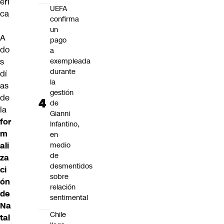
éri
UEFA
ca
confirma
un
A
pago
do
a
s
exempleada
durante
dí
la
as
gestión
de
de
la
Gianni
for
Infantino,
m
en
ali
medio
de
za
desmentidos
ci
sobre
ón
relación
de
sentimental
Na
Chile
tal