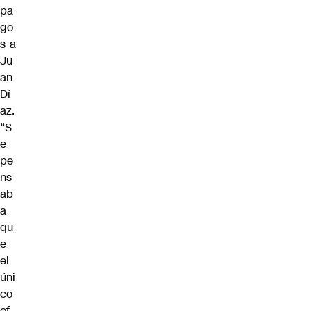
pa
go
s a
Ju
an
Dí
az.
“S
e
pe
ns
ab
a
qu
e
el
úni
co
of