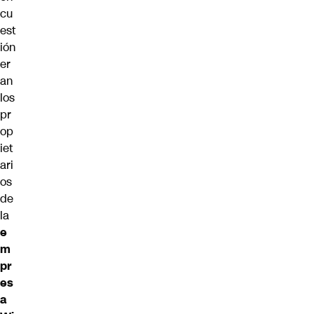
cu
est
ión
er
an
los
pr
op
iet
ari
os
de
la
e
m
pr
es
a