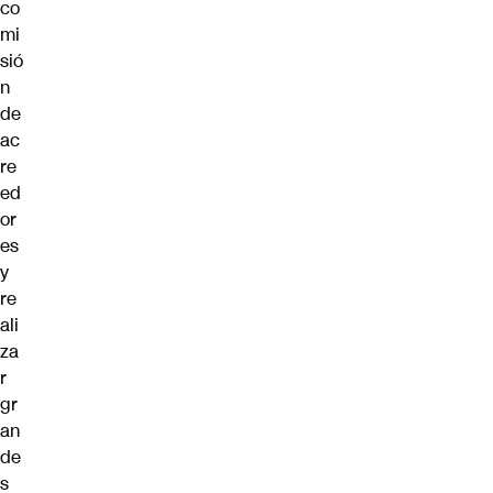
co
mi
sió
n
de
ac
re
ed
or
es
y
re
ali
za
r
gr
an
de
s