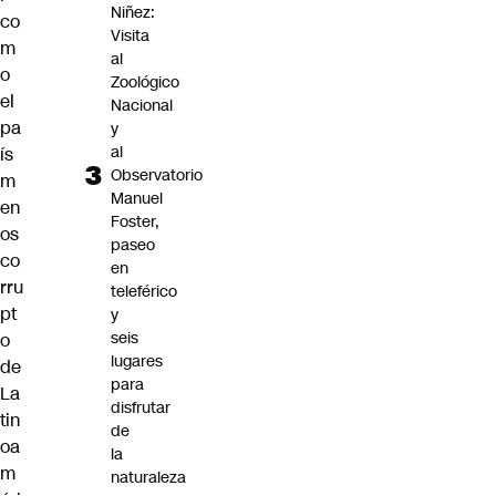
Niñez:
co
Visita
m
al
o
Zoológico
el
Nacional
pa
y
al
ís
Observatorio
m
Manuel
en
Foster,
os
paseo
co
en
rru
teleférico
pt
y
seis
o
lugares
de
para
La
disfrutar
tin
de
oa
la
m
naturaleza