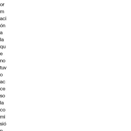
or
m
aci
ón
a
la
qu
e
no
tuv
o
ac
ce
so
la
co
mi
sió
n