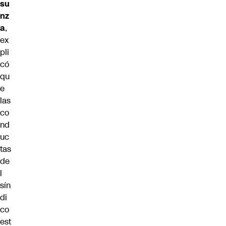
su
nz
a
,
ex
pli
có
qu
e
las
co
nd
uc
tas
de
l
sín
di
co
est