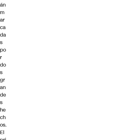
án
m
ar
ca
da
s
po
r
do
s
gr
an
de
s
he
ch
os.
El
pri