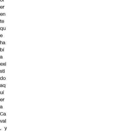
er
en
te
qu
e
ha
bí
a
exi
sti
do
aq
uí
er
a
Ca
val
, y