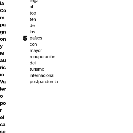
llega
ia
al
Co
top
m
ten
pa
de
gn
los
países
on
con
y
mayor
M
recuperación
au
del
ric
turismo
io
internacional
Va
postpandemia
ler
o
po
r
el
ca
so