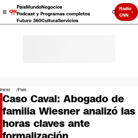
País
Mundo
Negocios
Radio
Podcast y Programas completos
CNN
Futuro 360
Cultura
Servicios
País
Mundo
Negocios
Inicio
País
Caso Caval: Abogado de
Deportes
Programas completos
familia Wiesner analizó las
Cultura
Servicios
horas claves ante
Bits
CNN Data
formalización
CNN tiempo