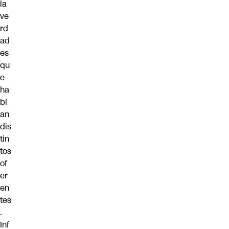
la
ve
rd
ad
es
qu
e
ha
bí
an
dis
tin
tos
of
er
en
tes
.
Inf