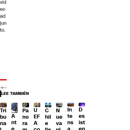
vid
eo
ad
jun
to.
LEE TAMBIÉN
D
In
U
Tri
Pa
C
N
A
es
te
EF
bu
no
hil
ue
nt
ist
ns
A
na
ra
e
va
e
en
a
co
l
m
lle
pl