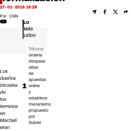
Futuro 360
27- 01- 2016 16:28
Opinión
Por
CNN
LO
MÁS
LEÍDO
Tribunal
ordena
bloquear
sitios
Los
de
dueños
apuestas
iniciales
online
de
y
establece
los
mecanismo
terrenos
propuesto
en
por
Machalí
Subtel
eran