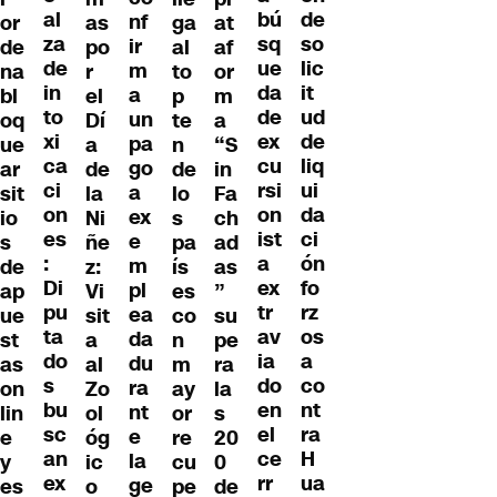
al
de
bú
nf
or
as
ga
at
za
so
sq
ir
de
po
al
af
de
lic
ue
m
na
r
to
or
in
it
da
a
bl
el
p
m
to
ud
de
un
oq
Dí
te
a
xi
de
ex
pa
ue
a
n
“S
ca
liq
cu
go
ar
de
de
in
ci
ui
rsi
a
sit
la
lo
Fa
on
da
on
ex
io
Ni
s
ch
es
ci
ist
e
s
ñe
pa
ad
:
ón
a
m
de
z:
ís
as
Di
fo
ex
pl
ap
Vi
es
”
pu
rz
tr
ea
ue
sit
co
su
ta
os
av
da
st
a
n
pe
do
a
ia
du
as
al
m
ra
s
co
do
ra
on
Zo
ay
la
bu
nt
en
nt
lin
ol
or
s
sc
ra
el
e
e
óg
re
20
an
H
ce
la
y
ic
cu
0
ex
ua
rr
ge
es
o
pe
de