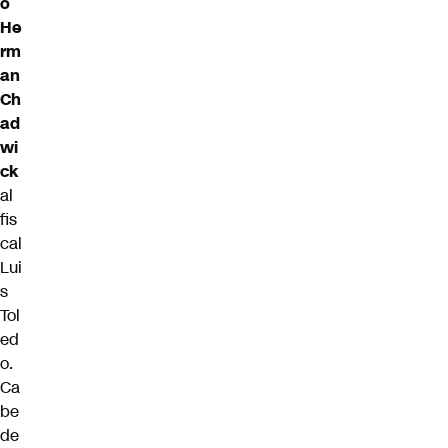
o
He
rm
an
Ch
ad
wi
ck
al
fis
cal
Lui
s
Tol
ed
o.
Ca
be
de