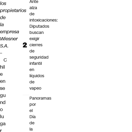
Ante
los
alza
propietarios
de
de
intoxicaciones:
la
Diputados
empresa
buscan
Wiesner
exigir
cierres
S.A.
de
–
seguridad
C
infantil
hil
en
e
líquidos
en
de
se
vapeo
gu
Panoramas
nd
por
o
el
lu
Día
de
ga
la
r