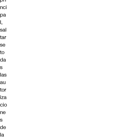
nci
pa
l,
sal
tar
se
to
da
s
las
au
tor
iza
cio
ne
s
de
la