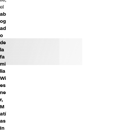
el
ab
og
ad
o
de
la
fa
mi
lia
Wi
es
ne
r,
M
atí
as
In