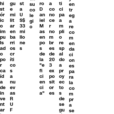
hi
gu
ro
a
ti
st
en
su
st
e
D
co
ci
a
tr
co
ór
mi
an
no
pa
U
eg
le
ic
lit
iel
ce
a
S$
a
gi
o
ar
M
r
m
33
re
o
im
en
as
no
pli
mi
co
pu
ba
en
m
o
llo
m
ls
rri
po
br
re
ne
en
ad
os
s
es
sp
s
da
o
cr
de
de
al
ci
po
íti
la
20
do
on
r
co
"e
3
a
es
ca
s
fi
ex
pr
pa
íd
a
ci
po
oy
ra
a
nu
en
sit
ec
la
de
ev
ci
or
to
co
in
as
a"
es
s
m
ve
R
de
pr
nt
U
se
a
ar
F
gu
se