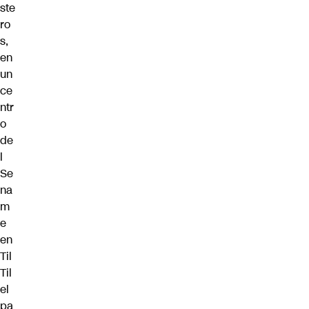
ste
ro
s,
en
un
ce
ntr
o
de
l
Se
na
m
e
en
Til
Til
el
pa