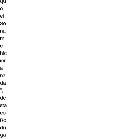
qu
e
el
Se
na
m
e
hic
ier
a
na
da
”,
de
sta
có
Ro
dri
go