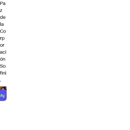
Pa
z
de
la
Co
rp
or
aci
ón
So
fini
.