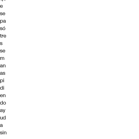
e
se
pa
só
tre
s
se
m
an
as
pi
di
en
do
ay
ud
a
sin