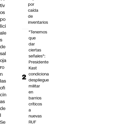
por
tiv
caída
os
de
po
inventarios
lici
"Tenemos
ale
que
s
dar
de
ciertas
sal
señales":
oja
Presidente
ro
Kast
n
condiciona
despliegue
las
militar
ofi
en
cin
barrios
as
críticos
de
a
l
nuevas
Se
RUF