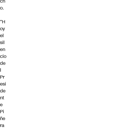
ch
o.
“H
oy
el
sil
en
cio
de
l
Pr
esi
de
nt
e
Pi
ñe
ra