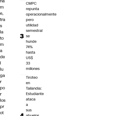
na
CMPC
m
repunta
e,
operacionalmente
tra
pero
utilidad
s
semestral
la
se
to
hunde
m
74%
a
hasta
de
US$
l
33
millones
lu
ga
Tiroteo
r
en
po
Tailandia:
r
Estudiante
ataca
los
a
pr
sus
ot
abuelos