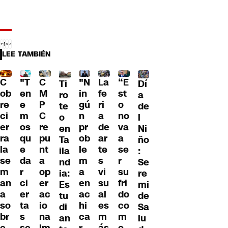
LEE TAMBIÉN
C
"T
"N
La
“E
C
Dí
Ti
ob
en
in
fe
st
M
a
ro
re
e
gú
ri
o
P
de
te
ci
m
n
a
no
C
l
o
er
os
pr
de
va
re
Ni
en
ra
qu
ob
ar
a
pu
ño
Ta
la
e
le
te
se
nt
:
ila
se
da
m
s
r
a
Se
nd
m
r
a
vi
su
op
re
ia:
an
ci
en
su
fri
er
mi
Es
a
er
ac
al
do
ac
de
tu
so
ta
hi
es
co
io
Sa
di
br
s
ca
m
m
na
lu
an