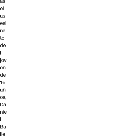
as
el
as
esi
na
to
de
l
jov
en
de
16
añ
os,
Da
nie
l
Ba
lle