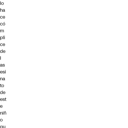
lo
ha
ce
có
m
pli
ce
de
l
as
esi
na
to
de
est
e
niñ
o
qu