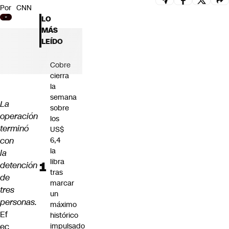
Por
CNN
Futuro 360
LO
Opinión
MÁS
LEÍDO
Cobre
cierra
la
semana
La
sobre
operación
los
terminó
US$
con
6,4
la
la
libra
detención
tras
de
marcar
tres
un
personas.
máximo
Ef
histórico
ec
impulsado