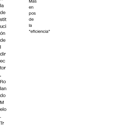
Mas
la
en
de
pos
stit
de
la
uci
"eficiencia"
ón
de
l
dir
ec
tor
,
Ro
lan
do
M
elo
.
Tr