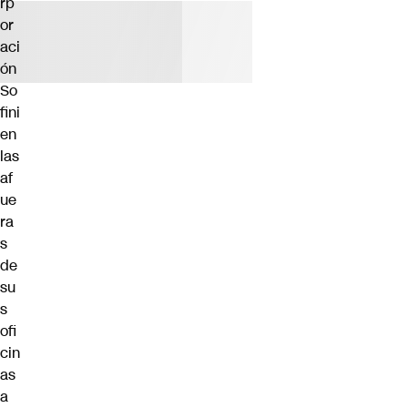
rp
or
aci
ón
So
fini
en
las
af
ue
ra
s
de
su
s
ofi
cin
as
a