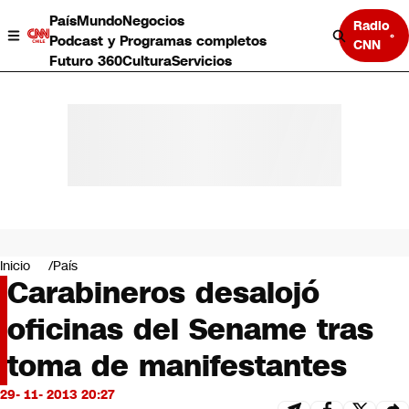
País
Mundo
Negocios
Radio
Podcast y Programas completos
CNN
Futuro 360
Cultura
Servicios
País
Mundo
Negocios
Inicio
País
Carabineros desalojó
Deportes
Programas completos
oficinas del Sename tras
Cultura
Servicios
toma de manifestantes
Bits
CNN Data
29- 11- 2013 20:27
CNN tiempo