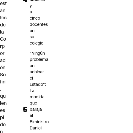
est
y
an
a
tes
cinco
de
docentes
en
la
su
Co
colegio
rp
or
"Ningún
problema
aci
en
ón
achicar
So
el
fini
Estado":
,
La
qu
medida
ien
que
baraja
es
el
pi
Biministro
de
Daniel
n