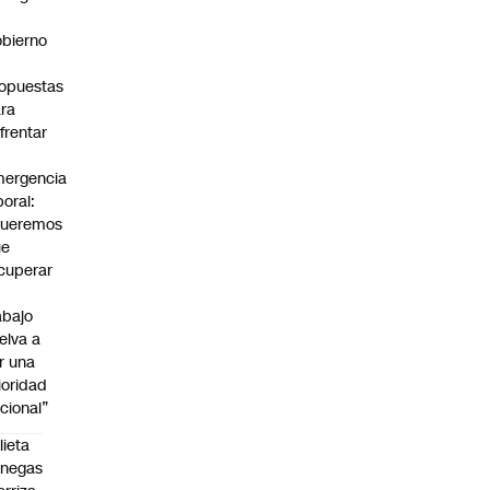
bierno
0
opuestas
ra
frentar
ergencia
boral:
Queremos
ue
cuperar
abajo
elva a
r una
ioridad
cional”
lieta
enegas