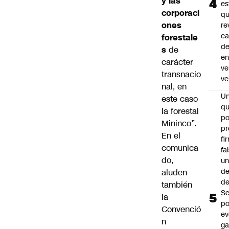
y las
es
corporaci
q
ones
re
ca
forestale
d
s
de
e
carácter
ve
transnacio
ve
nal, en
U
este caso
qu
la forestal
po
Mininco”.
pr
En el
fi
comunica
fa
do,
u
de
aluden
de
también
Se
la
po
Convenció
ev
n
ga