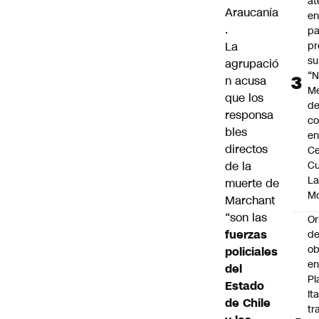
at
Araucanía
en
.
pa
pr
La
su
agrupació
“N
n acusa
M
que los
de
responsa
co
bles
en
directos
Ce
Cu
de la
L
muerte de
M
Marchant
“son las
Or
fuerzas
de
ob
policiales
e
del
Pl
Estado
Ita
de Chile
tr