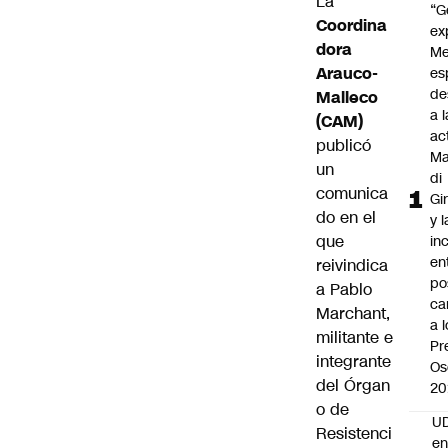
La
“G
Coordina
ex
dora
Me
Arauco-
es
de
Malleco
a l
(CAM)
ac
publicó
Ma
un
di
comunica
Gi
do en el
y l
que
in
en
reivindica
po
a
Pablo
ca
Marchant
,
a 
militante e
Pr
integrante
Os
del Órgan
20
o de
UD
Resistenci
en