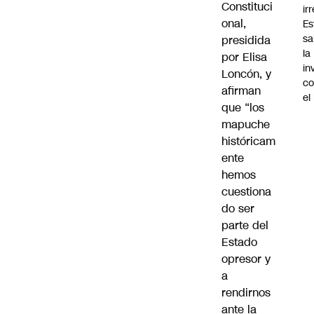
Constituci
ir
onal,
Es
sa
presidida
la
por Elisa
in
Loncón, y
co
afirman
el
que “los
mapuche
históricam
ente
hemos
cuestiona
do ser
parte del
Estado
opresor y
a
rendirnos
ante la