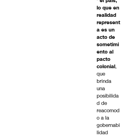
’ el país,
lo que en
realidad
represent
a es un
acto de
sometimi
ento al
pacto
colonial
,
que
brinda
una
posibilida
d de
reacomod
o a la
gobernabi
lidad