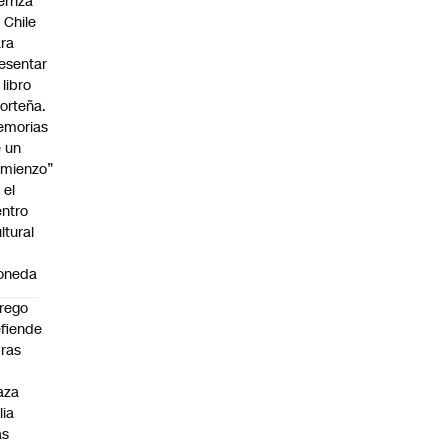
erriza
 Chile
ra
esentar
 libro
orteña.
emorias
 un
mienzo”
 el
ntro
ltural
a
oneda
rego
fiende
ras
n
aza
lia
as