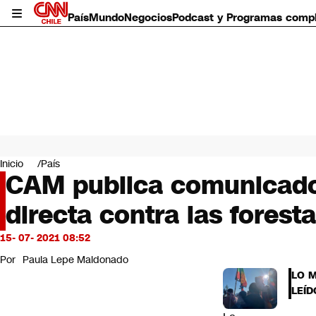
País
Mundo
Negocios
Podcast y Programas comp
País
Mundo
Inicio
País
Negocios
CAM publica comunicado 
Deportes
directa contra las foresta
Programas completos
Cultura
Servicios
15- 07- 2021 08:52
Bits
Por
Paula Lepe Maldonado
CNN Data
LO 
CNN tiempo
LEÍD
Futuro 360
Opinión