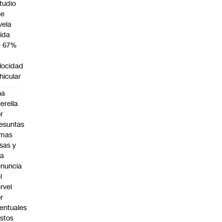
tudio
ue
vela
ída
e 67%
n
locidad
hicular
na
erella
r
esuntas
rmas
lsas y
na
nuncia
l
rvel
r
entuales
stos