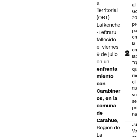
a
al
Territorial
Go
(ORT)
2
pr
Lafkenche
pa
-Leftraru
en
fallecido
la
el viernes
em
9 de julio
la
en un
“
enfrenta
q
re
miento
el
con
tr
Carabiner
vu
os, en la
se
comuna
pr
de
na
Carahue
,
Ju
Región de
V
La