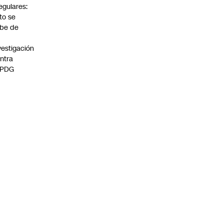
regulares:
to se
be de
vestigación
ntra
 PDG