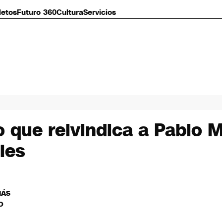
letos
Futuro 360
Cultura
Servicios
que reivindica a Pablo M
les
MÁS
O