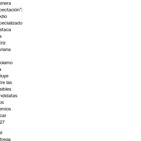
enera
pectación”:
dio
pecializado
staca
a
triz
riana
rolamo
a
cluye
tre las
sibles
ndidatas
los
emios
car
27
I
trega