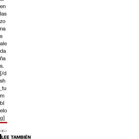
en
las
zo
na
s
ale
da
ña
s.
[/d
sh
_tu
m
bl
elo
g]
LEE TAMBIÉN