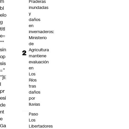
m
Praderas
inundadas
bl
y
elo
daños
g
en
titl
invernaderos:
e=
Ministerio
””
de
sin
Agricultura
mantiene
op
evaluación
sis
en
=”
Los
”]E
Ríos
l
tras
pr
daños
esi
por
lluvias
de
nt
Paso
e
Los
Ga
Libertadores