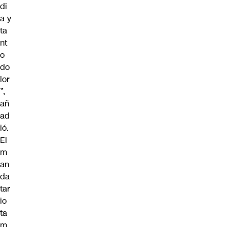
di
a y
ta
nt
o
do
lor
”,
añ
ad
ió.
El
m
an
da
tar
io
ta
m