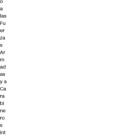
ó
a
las
Fu
er
za
s
Ar
m
ad
as
y a
Ca
ra
bi
ne
ro
s
int