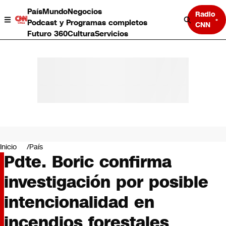
País
Mundo
Negocios
Radio
Podcast y Programas completos
CNN
Futuro 360
Cultura
Servicios
País
Mundo
Negocios
Inicio
País
Pdte. Boric confirma
Deportes
Programas completos
investigación por posible
Cultura
Servicios
intencionalidad en
Bits
CNN Data
incendios forestales
CNN tiempo