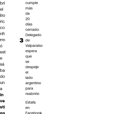
bri
cumple
más
el
de
Bo
20
ric
días
co
cerrado:
nfi
Delegado
rm
de
ó
Valparaíso
espera
est
que
e
se
sá
despeje
ba
el
do
lado
un
argentino
a
para
reabrirlo
in
ve
Estafa
sti
en
ga
Facebook