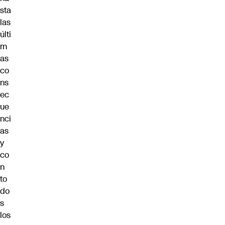
sta
las
últi
m
as
co
ns
ec
ue
nci
as
y
co
n
to
do
s
los