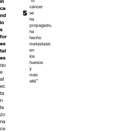
“El
in
cáncer
ce
se
nd
ha
io
propagado,
s
ha
for
hecho
es
metástasis
en
tal
los
es
huesos
qu
y
e
más
af
allá”
ec
ta
n
la
zo
na
ce