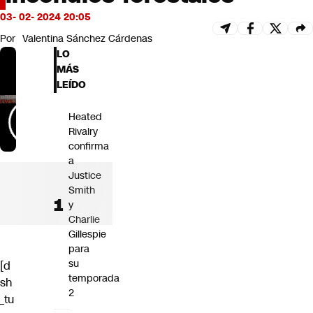
Futuro 360
03- 02- 2024 20:05
Opinión
Por
Valentina Sánchez Cárdenas
LO
MÁS
LEÍDO
Heated
Rivalry
confirma
a
Justice
Smith
y
Charlie
Gillespie
para
su
[d
temporada
sh
2
_tu