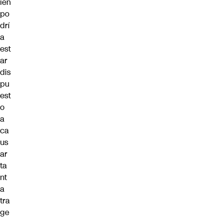
ién
po
drí
a
est
ar
dis
pu
est
o
a
ca
us
ar
ta
nt
a
tra
ge