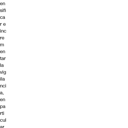
en
sifi
ca
r e
inc
re
m
en
tar
la
vig
ila
nci
a,
en
pa
rti
cul
ar