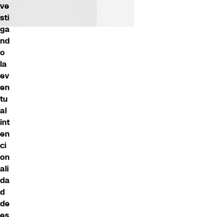
ve
sti
ga
nd
o
la
ev
en
tu
al
int
en
ci
on
ali
da
d
de
es