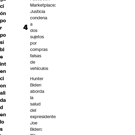
Marketplace:
ci
Justicia
ón
condena
po
a
r
dos
po
sujetos
si
por
bl
compras
falsas
e
de
int
vehículos
en
ci
Hunter
Biden
on
aborda
ali
la
da
salud
d
del
en
expresidente
lo
Joe
s
Biden: